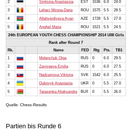
2
Sinitsina Anastassia
EST
1536
6.0
24.0
3
Lehaci Miruna-Daria
ROU
1575
5.5
28.5
4
Allahverdiyeva Ayan
AZE
1728
5.5
27.0
5
Anghel Maria
ROU
1521
5.5
24.5
24th EUROPEAN YOUTH CHESS CHAMPIONSHIP 2014 U08 Girls
Rank after Round 7
Rk.
Name
FED
Rtg
Pts.
TB1
1
Melenchuk Olga
RUS
0
6.0
29.5
2
Zavivaeva Emilia
RUS
0
6.0
27.5
3
Nadzamova Viktoria
SVK
1542
6.0
25.5
4
Dubovyk Anastasiia
UKR
0
5.5
27.0
5
Tarasenka Aliaksandra
BLR
0
5.5
26.0
Quelle: Chess-Results
Partien bis Runde 6