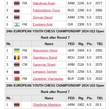
2
FM
Hakobyan Aram
ARM
2245
6.0
2077
3
Fakhrutdinov Timur
RUS
2290
6.0
2066
4
Ziroyan David
ARM
1745
5.5
2221
5
FM
Erenberg Ariel
ISR
2308
5.5
2179
24th EUROPEAN YOUTH CHESS CHAMPIONSHIP 2014 U12 Open
Rank after Round 7
Rk.
Name
FED
Rtg
Pts.
TB1
1
FM
Matviishen Viktor
UKR
2404
6.5
2055
2
CM
Gavrilescu David
ROU
2104
6.0
1975
3
CM
Sargsyan Shant
ARM
2116
5.5
2070
4
Lomasov Semen
RUS
2259
5.5
2018
5
FM
Zarubitski Viachaslau
BLR
2188
5.5
2010
24th EUROPEAN YOUTH CHESS CHAMPIONSHIP 2014 U10 Open
Rank after Round 7
Rk.
Name
FED
Rtg
Pts.
TB1
1
Gharibyan Mamikon
ARM
1902
6.5
28.5