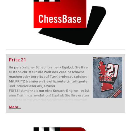
Fritz 21
Ihr persönlicher Schachtrainer - Egal, ob Sie Ihre
ersten Schritte in die Welt des Vereinsschachs
machen oder bereits auf Turnierniveau spielen:
Mit FRITZ trainieren Sie effizienter, intelligenter
und individueller als je zuvor.
FRITZ ist mehr als nur eine Schach-Engine – es ist
eine Trainingsrevolution! Egal, ob Sie Ihre ersten
Schritte in die Welt des Vereinsschachs machen
oder bereits auf Turnierniveau spielen: Mit
Mehr...
FRITZ trainieren Sie effizienter, intelligenter und
individueller als je zuvor.