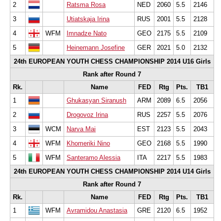
2
Ratsma Rosa
NED
2060
5.5
2146
3
Utiatskaja Irina
RUS
2001
5.5
2128
4
WFM
Imnadze Nato
GEO
2175
5.5
2109
5
Heinemann Josefine
GER
2021
5.0
2132
24th EUROPEAN YOUTH CHESS CHAMPIONSHIP 2014 U16 Girls
Rank after Round 7
Rk.
Name
FED
Rtg
Pts.
TB1
1
Ghukasyan Siranush
ARM
2089
6.5
2056
2
Drogovoz Irina
RUS
2257
5.5
2076
3
WCM
Narva Mai
EST
2123
5.5
2043
4
WFM
Khomeriki Nino
GEO
2168
5.5
1990
5
WFM
Santeramo Alessia
ITA
2217
5.5
1983
24th EUROPEAN YOUTH CHESS CHAMPIONSHIP 2014 U14 Girls
Rank after Round 7
Rk.
Name
FED
Rtg
Pts.
TB1
1
WFM
Avramidou Anastasia
GRE
2120
6.5
1952