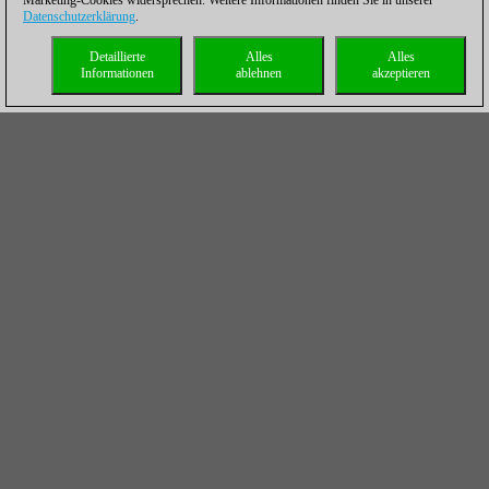
Marketing-Cookies widersprechen. Weitere Informationen finden Sie in unserer
Datenschutzerklärung
.
Detaillierte
Alles
Alles
Informationen
ablehnen
akzeptieren