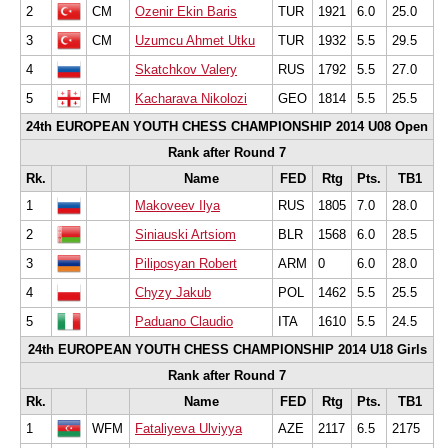
2
CM
Ozenir Ekin Baris
TUR
1921
6.0
25.0
3
CM
Uzumcu Ahmet Utku
TUR
1932
5.5
29.5
4
Skatchkov Valery
RUS
1792
5.5
27.0
5
FM
Kacharava Nikolozi
GEO
1814
5.5
25.5
24th EUROPEAN YOUTH CHESS CHAMPIONSHIP 2014 U08 Open
Rank after Round 7
Rk.
Name
FED
Rtg
Pts.
TB1
1
Makoveev Ilya
RUS
1805
7.0
28.0
2
Siniauski Artsiom
BLR
1568
6.0
28.5
3
Piliposyan Robert
ARM
0
6.0
28.0
4
Chyzy Jakub
POL
1462
5.5
25.5
5
Paduano Claudio
ITA
1610
5.5
24.5
24th EUROPEAN YOUTH CHESS CHAMPIONSHIP 2014 U18 Girls
Rank after Round 7
Rk.
Name
FED
Rtg
Pts.
TB1
1
WFM
Fataliyeva Ulviyya
AZE
2117
6.5
2175