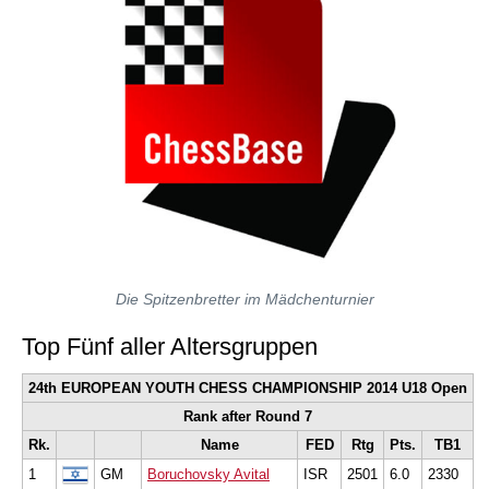
Die Spitzenbretter im Mädchenturnier
Top Fünf aller Altersgruppen
24th EUROPEAN YOUTH CHESS CHAMPIONSHIP 2014 U18 Open
Rank after Round 7
Rk.
Name
FED
Rtg
Pts.
TB1
1
GM
Boruchovsky Avital
ISR
2501
6.0
2330