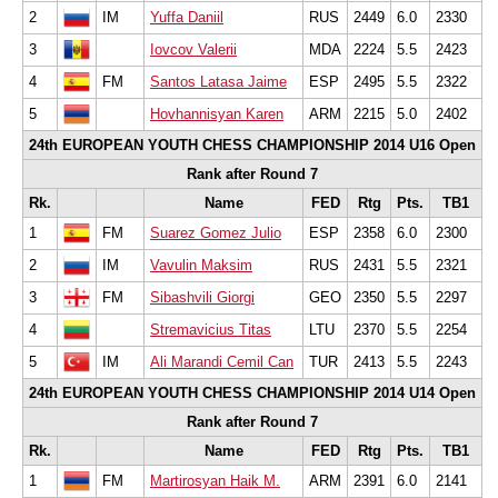
2
IM
Yuffa Daniil
RUS
2449
6.0
2330
3
Iovcov Valerii
MDA
2224
5.5
2423
4
FM
Santos Latasa Jaime
ESP
2495
5.5
2322
5
Hovhannisyan Karen
ARM
2215
5.0
2402
24th EUROPEAN YOUTH CHESS CHAMPIONSHIP 2014 U16 Open
Rank after Round 7
Rk.
Name
FED
Rtg
Pts.
TB1
1
FM
Suarez Gomez Julio
ESP
2358
6.0
2300
2
IM
Vavulin Maksim
RUS
2431
5.5
2321
3
FM
Sibashvili Giorgi
GEO
2350
5.5
2297
4
Stremavicius Titas
LTU
2370
5.5
2254
5
IM
Ali Marandi Cemil Can
TUR
2413
5.5
2243
24th EUROPEAN YOUTH CHESS CHAMPIONSHIP 2014 U14 Open
Rank after Round 7
Rk.
Name
FED
Rtg
Pts.
TB1
1
FM
Martirosyan Haik M.
ARM
2391
6.0
2141