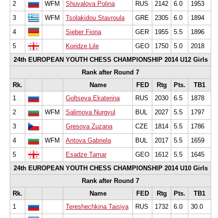
2
WFM
Shuvalova Polina
RUS
2142
6.0
1953
3
WFM
Tsolakidou Stavroula
GRE
2305
6.0
1894
4
Sieber Fiona
GER
1955
5.5
1896
5
Koridze Lile
GEO
1750
5.0
2018
24th EUROPEAN YOUTH CHESS CHAMPIONSHIP 2014 U12 Girls
Rank after Round 7
Rk.
Name
FED
Rtg
Pts.
TB1
1
Goltseva Ekaterina
RUS
2030
6.5
1878
2
WFM
Salimova Nurgyul
BUL
2027
5.5
1797
3
Gresova Zuzana
CZE
1814
5.5
1786
4
WFM
Antova Gabriela
BUL
2017
5.5
1659
5
Esadze Tamar
GEO
1612
5.5
1645
24th EUROPEAN YOUTH CHESS CHAMPIONSHIP 2014 U10 Girls
Rank after Round 7
Rk.
Name
FED
Rtg
Pts.
TB1
1
Tereshechkina Taisiya
RUS
1732
6.0
30.0