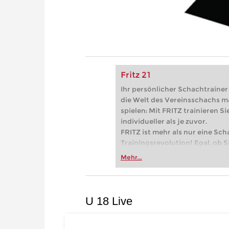
Fritz 21
Ihr persönlicher Schachtrainer -
die Welt des Vereinsschachs m
spielen: Mit FRITZ trainieren Sie
individueller als je zuvor.
FRITZ ist mehr als nur eine Sch
Trainingsrevolution! Egal, ob Si
Vereinsschachs machen oder ber
Mehr...
FRITZ trainieren Sie effizienter,
zuvor.
U 18 Live