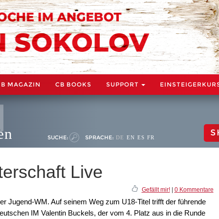
CB MAGAZIN
CB BOOKS
SUPPORT
EINSTEIGERKUR
en
S
SUCHE:
SPRACHE:
DE
EN
ES
FR
erschaft Live
Gefällt mir!
|
0 Kommentare
 der Jugend-WM. Auf seinem Weg zum U18-Titel trifft der führende
eutschen IM Valentin Buckels, der vom 4. Platz aus in die Runde