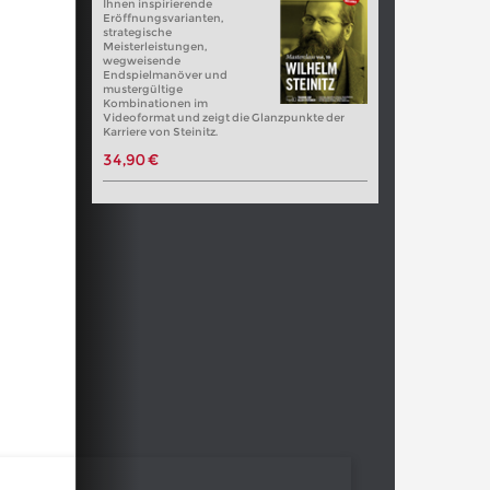
Ihnen inspirierende
Eröffnungsvarianten,
strategische
Meisterleistungen,
wegweisende
Endspielmanöver und
mustergültige
Kombinationen im
Videoformat und zeigt die Glanzpunkte der
Karriere von Steinitz.
34,90 €