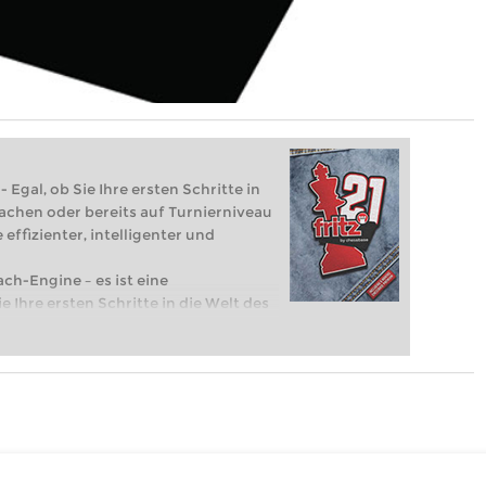
 Egal, ob Sie Ihre ersten Schritte in
achen oder bereits auf Turnierniveau
 effizienter, intelligenter und
ach-Engine – es ist eine
e Ihre ersten Schritte in die Welt des
eits auf Turnierniveau spielen: Mit
 intelligenter und individueller als je