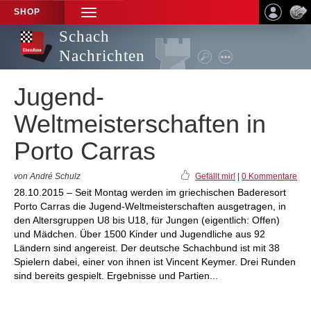
SHOP
TOGGLE
NAVIGATION
Schach
Nachrichten
Jugend-
Weltmeisterschaften in
Porto Carras
von André Schulz
Gefällt mir!
|
0 Kommentare
28.10.2015 – Seit Montag werden im griechischen Baderesort
Porto Carras die Jugend-Weltmeisterschaften ausgetragen, in
den Altersgruppen U8 bis U18, für Jungen (eigentlich: Offen)
und Mädchen. Über 1500 Kinder und Jugendliche aus 92
Ländern sind angereist. Der deutsche Schachbund ist mit 38
Spielern dabei, einer von ihnen ist Vincent Keymer. Drei Runden
sind bereits gespielt. Ergebnisse und Partien...