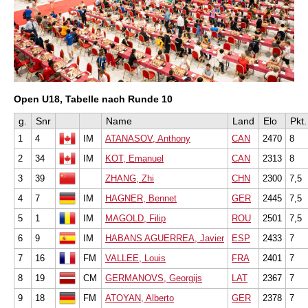
Open U18, Tabelle nach Runde 10
g.
Snr
Name
Land
Elo
Pkt.
1
4
IM
ATANASOV, Anthony
CAN
2470
8
2
34
IM
KOT, Emanuel
CAN
2313
8
3
39
ZHANG, Zhi
CHN
2300
7,5
4
7
IM
HAGNER, Bennet
GER
2445
7,5
5
1
IM
MAGOLD, Filip
ROU
2501
7,5
6
9
IM
HABANS AGUERREA, Javier
ESP
2433
7
7
16
FM
VALLEE, Louis
FRA
2401
7
8
19
CM
GERMANOVS, Georgijs
LAT
2367
7
9
18
FM
ATOYAN, Alberto
GER
2378
7