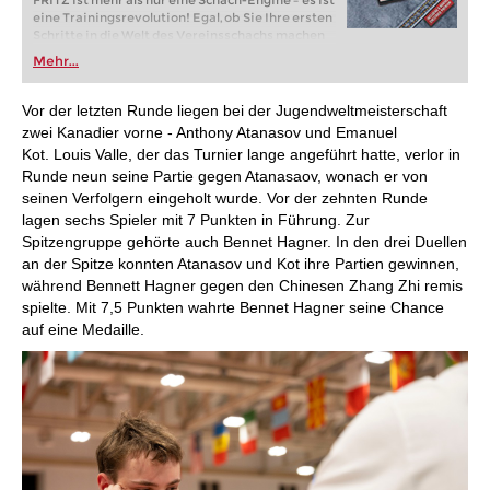
FRITZ ist mehr als nur eine Schach-Engine – es ist
eine Trainingsrevolution! Egal, ob Sie Ihre ersten
Schritte in die Welt des Vereinsschachs machen
oder bereits auf Turnierniveau spielen: Mit
Mehr...
FRITZ trainieren Sie effizienter, intelligenter und
individueller als je zuvor.
Vor der letzten Runde liegen bei der Jugendweltmeisterschaft
zwei Kanadier vorne - Anthony Atanasov und Emanuel
Kot. Louis Valle, der das Turnier lange angeführt hatte, verlor in
Runde neun seine Partie gegen Atanasaov, wonach er von
seinen Verfolgern eingeholt wurde. Vor der zehnten Runde
lagen sechs Spieler mit 7 Punkten in Führung. Zur
Spitzengruppe gehörte auch Bennet Hagner. In den drei Duellen
an der Spitze konnten Atanasov und Kot ihre Partien gewinnen,
während Bennett Hagner gegen den Chinesen Zhang Zhi remis
spielte. Mit 7,5 Punkten wahrte Bennet Hagner seine Chance
auf eine Medaille.