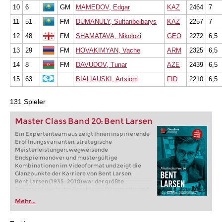
10
6
GM
MAMEDOV, Edgar
KAZ
2464
7
11
51
FM
DUMANULY, Sultanbeibarys
KAZ
2257
7
12
48
FM
SHAMATAVA, Nikolozi
GEO
2272
6,5
13
29
FM
HOVAKIMYAN, Vache
ARM
2325
6,5
14
8
FM
DAVUDOV, Tunar
AZE
2439
6,5
15
63
BIALIAUSKI, Artsiom
FID
2210
6,5
131 Spieler
Master Class Band 20: Bent Larsen
Ein Expertenteam aus zeigt Ihnen inspirierende
Eröffnungsvarianten, strategische
Meisterleistungen, wegweisende
Endspielmanöver und mustergültige
Kombinationen im Videoformat und zeigt die
Glanzpunkte der Karriere von Bent Larsen.
Bent Larsen (1935–2010) war der größte
Schachspieler in der Geschichte Dänemarks und
zeitweise der zweitstärkste Spieler der
Mehr...
westlichen Welt – hinter Bobby Fischer. Zwischen
1954 und 1971 gewann er sechsmal die dänische
Meisterschaft und erzielte im Laufe seiner