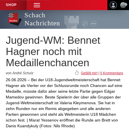
SHOP
TOGGLE
NAVIGATION
Schach
Nachrichten
Jugend-WM: Bennet
Hagner noch mit
Medaillenchancen
von André Schulz
Gefällt mir!
|
0 Kommentare
26.06.2026 – Bei der U18-Jugendweltmeisterschaft hat Bennet
Hagner als Vierter vor der Schlussrunde noch Chancen auf eine
Medaille, müsste dafür aber seine letzte Partie gegen Edgar
Mamedov gewinnen. Beste Spielerin der über alle Gruppen der
Jugend-Weltmeisterschaft ist Valeria Kleymenova. Sie hat in
zehn Runden nur ein Remis abgegeben und alle anderen
Partien gewonnen und steht als Weltmeisterin U18 Mädchen
schon fest. | Marat Yessenov eröffnet die Runde am Brett von
Danis Kuandykuly (Fotos: Nils Rhode)