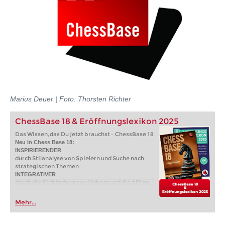
Marius Deuer | Foto: Thorsten Richter
ChessBase 18 & Eröffnungslexikon 2025
Das Wissen, das Du jetzt brauchst – ChessBase 18
Neu in Chess Base 18:
INSPIRIERENDER
durch Stilanalyse von Spielern und Suche nach
strategischen Themen
INTEGRATIVER
durch die Einbindung von Lichess und die API zu
chess.com INFORMATIVER durch Abgleich von
Lichess Accounts
Mehr...
INDIVIDUELL PERFORMANT UND MOBIL
durch neue Cloud Engine-Technik und ChessBase
mobile App