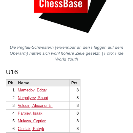
Die Peglau-Schwestern (erkennbar an den Flaggen auf dem
Oberarm) hatten sich wohl höhere Ziele gesetzt. | Foto: Fide
World Youth
U16
Rk.
Name
Pts.
1
Mamedov, Edgar
8
2
Nurgaliyev, Sauat
8
3
Volodin, Alexandr E.
8
4
Parpiev, Isaak
8
5
Mulawa, Cyprian
8
6
Cieslak, Patryk
8