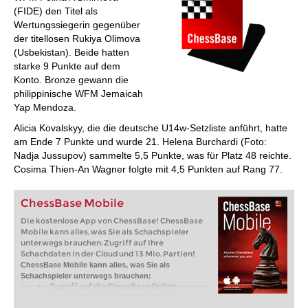
(FIDE) den Titel als
Wertungssiegerin gegenüber
der titellosen Rukiya Olimova
(Usbekistan). Beide hatten
starke 9 Punkte auf dem
Konto. Bronze gewann die
philippinische WFM Jemaicah
Yap Mendoza.
Alicia Kovalskyy, die die deutsche U14w-Setzliste anführt, hatte
am Ende 7 Punkte und wurde 21. Helena Burchardi (Foto:
Nadja Jussupov) sammelte 5,5 Punkte, was für Platz 48 reichte.
Cosima Thien-An Wagner folgte mit 4,5 Punkten auf Rang 77.
ChessBase Mobile
Die kostenlose App von ChessBase! ChessBase
Mobile kann alles, was Sie als Schachspieler
unterwegs brauchen: Zugriff auf Ihre
Schachdaten in der Cloud und 13 Mio. Partien!
ChessBase Mobile kann alles, was Sie als
Schachspieler unterwegs brauchen:
Zugriff auf die ChessBase Online-
Datenbank mit mehr als 13 Millionen
Partien: Suchen Sie nach Spielern,