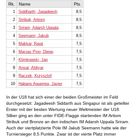
Rk.
Name
Pts.
1
Siddharth, Jagadeesh
8,5
2
Stribuk, Artiom
8,5
3
Sriram, Adarsh Uppala
8,5
4
Seemann, Jakub
8,5
5
Makkar, Rajat
7,5
6
Macias Pino, Diego
7,5
7
Klimkowski, Jan
7,5
8
Ansat, Aldiyar
7,5
9
Raczek, Krzysztof
7,5
10
Habans Aguerrea, Javier
7,5
In der U18 hat sich einer der beiden Großmeister im Feld
durchgesetzt: Jagadeesh Siddarth aus Singapur ist als geteilter
Erster mit der besten Wertung neuer Weltmeister der U18.
Silber ging an den unter FIDE-Flagge startenden IM Artiom
Stribuk und Bronze an den indischen IM Adarsh Uppala Sriram.
Auch der viertplatzierte Pole IM Jakub Seemann hatte wie der
Turniersieger 8,5 Punkte. Zwar ist der vierte Platz immer