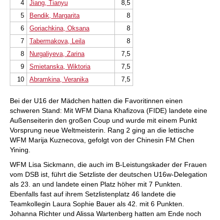
4
Jiang, Tianyu
8,5
5
Bendik, Margarita
8
6
Goriachkina, Oksana
8
7
Tabermakova, Leila
8
8
Nurgaliyeva, Zarina
7,5
9
Smietanska, Wiktoria
7,5
10
Abramkina, Veranika
7,5
Bei der U16 der Mädchen hatten die Favoritinnen einen
schweren Stand: Mit WFM Diana Khafizova (FIDE) landete eine
Außenseiterin den großen Coup und wurde mit einem Punkt
Vorsprung neue Weltmeisterin. Rang 2 ging an die lettische
WFM Marija Kuznecova, gefolgt von der Chinesin FM Chen
Yining.
WFM Lisa Sickmann, die auch im B-Leistungskader der Frauen
vom DSB ist, führt die Setzliste der deutschen U16w-Delegation
als 23. an und landete einen Platz höher mit 7 Punkten.
Ebenfalls fast auf ihrem Setzlistenplatz 46 landete die
Teamkollegin Laura Sophie Bauer als 42. mit 6 Punkten.
Johanna Richter und Alissa Wartenberg hatten am Ende noch