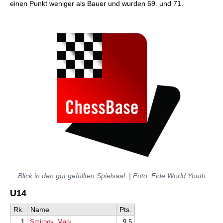
einen Punkt weniger als Bauer und wurden 69. und 71.
Blick in den gut gefüllten Spielsaal. | Foto: Fide World Youth
U14
Rk.
Name
Pts.
1
Smirnov, Mark
9,5