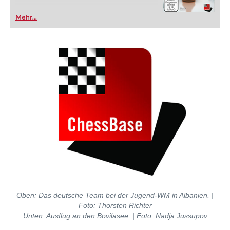
Mehr...
Oben: Das deutsche Team bei der Jugend-WM in Albanien.
|
Foto: Thorsten Richter
Unten: Ausflug an den Bovilasee.
| Foto: Nadja Jussupov