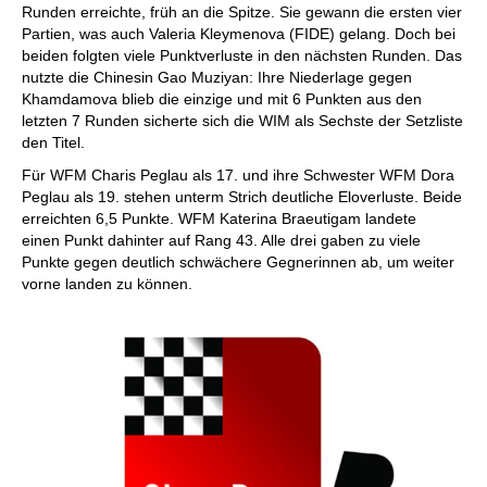
Runden erreichte, früh an die Spitze. Sie gewann die ersten vier
Cloud-Datenbanken,
Eröffnungsvorbereitungen und die
Partien, was auch Valeria Kleymenova (FIDE) gelang. Doch bei
ChessBase Online-Datenbank mit über 12
beiden folgten viele Punktverluste in den nächsten Runden. Das
Mio. Partien!*
WEITERE NEUERUNGEN: Druck von
nutzte die Chinesin Gao Muziyan: Ihre Niederlage gegen
QRCodes für Partien und Stellungen.
Khamdamova blieb die einzige und mit 6 Punkten aus den
Oberfläche im neuen Design. Alle Icons
neu. Iconfarben passen sich an
letzten 7 Runden sicherte sich die WIM als Sechste der Setzliste
Designthema an. Bessere Anzeigen bei
den Titel.
Referenzsuche (z.B. Filter für Elo und Jahr
oder Remisbreite). Schnellere
Für WFM Charis Peglau als 17. und ihre Schwester WFM Dora
Partieeingabe durch Sprechen u.v.m.
Peglau als 19. stehen unterm Strich deutliche Eloverluste. Beide
erreichten 6,5 Punkte. WFM Katerina Braeutigam landete
einen Punkt dahinter auf Rang 43. Alle drei gaben zu viele
Punkte gegen deutlich schwächere Gegnerinnen ab, um weiter
vorne landen zu können.