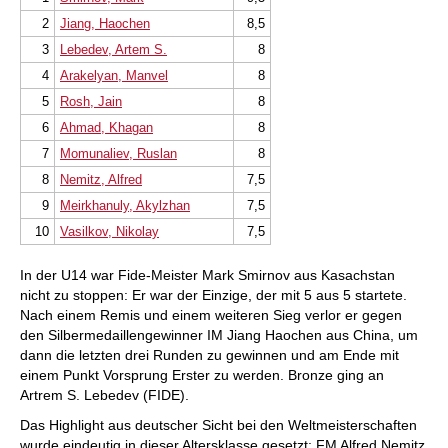
2
Jiang, Haochen
8,5
3
Lebedev, Artem S.
8
4
Arakelyan, Manvel
8
5
Rosh, Jain
8
6
Ahmad, Khagan
8
7
Momunaliev, Ruslan
8
8
Nemitz, Alfred
7,5
9
Meirkhanuly, Akylzhan
7,5
10
Vasilkov, Nikolay
7,5
In der U14 war Fide-Meister Mark Smirnov aus Kasachstan
nicht zu stoppen: Er war der Einzige, der mit 5 aus 5 startete.
Nach einem Remis und einem weiteren Sieg verlor er gegen
den Silbermedaillengewinner IM Jiang Haochen aus China, um
dann die letzten drei Runden zu gewinnen und am Ende mit
einem Punkt Vorsprung Erster zu werden. Bronze ging an
Artrem S. Lebedev (FIDE).
Das Highlight aus deutscher Sicht bei den Weltmeisterschaften
wurde eindeutig in dieser Altersklasse gesetzt: FM Alfred Nemitz