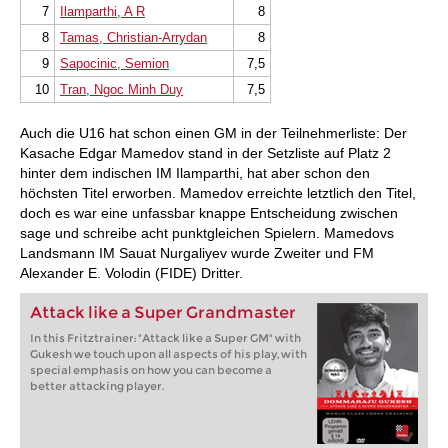
7
Ilamparthi, A R
8
8
Tamas, Christian-Arrydan
8
9
Sapocinic, Semion
7,5
10
Tran, Ngoc Minh Duy
7,5
Auch die U16 hat schon einen GM in der Teilnehmerliste: Der
Kasache Edgar Mamedov stand in der Setzliste auf Platz 2
hinter dem indischen IM Ilamparthi, hat aber schon den
höchsten Titel erworben. Mamedov erreichte letztlich den Titel,
doch es war eine unfassbar knappe Entscheidung zwischen
sage und schreibe acht punktgleichen Spielern. Mamedovs
Landsmann IM Sauat Nurgaliyev wurde Zweiter und FM
Alexander E. Volodin (FIDE) Dritter.
Attack like a Super Grandmaster
In this Fritztrainer: "Attack like a Super GM" with
Gukesh we touch upon all aspects of his play, with
special emphasis on how you can become a
better attacking player.