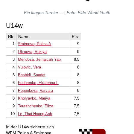
Ein langes Turnier ...
| Foto: Fide World Youth
U14w
Rk.
Name
Pts.
1
Smirnova, Polina A
9
2
Olimova, Rukiya
9
3
Mendoza, Jemaicah Yap
8,5
4
Vujovic, Vera
8
5
Bashirli, Saadat
8
6
Fedorenko, Ekaterina I.
8
7
Popenkova, Varvara
8
8
Kholyavko, Mariya
7,5
9
Tereshchenko, Eliza
7,5
10
Le, Thai Hoang Anh
7,5
In der U14w sicherte sich
WFM Polina A Smirnova