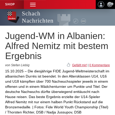
SHOP
TOGGLE
NAVIGATION
Schach
Nachrichten
Jugend-WM in Albanien:
Alfred Nemitz mit bestem
Ergebnis
von Stefan Liebig
Gefällt mir!
|
0 Kommentare
15.10.2025 – Die diesjährige FIDE Jugend-Weltmeisterschaft im
albanischen Durrës ist beendet. In den Altersklassen U14, U16
und U18 kämpften über 700 Nachwuchsspieler jeweils in einem
offenen und in einem Mädchenturnier um Punkte und Titel. Der
deutsche Nachwuchs dürfte überwiegend enttäuscht nach
Hause reisen. Das beste Ergebnis erzielte der U14-Spieler
Alfred Nemitz mit nur einem halben Punkt Rückstand auf die
Bronzemedaille. | Fotos: Fide World Youth Championship (Titel)
/ Thorsten Richter, DSB / Nadja Jussupov, DSB