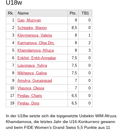
U18w
STILANALYSE VON SPIELERN: Wie tickt
Ihr nächster Gegner? ChessBase 18
erkennt aus dem Partiematerial
Rk.
Name
Pts.
TB1
„Manischer Angreifer, der alles riskiert“,
„Starker Endspielkenner mit großem
1
Gao, Muziyan
9
0
Kampfgeist“, „Abtauscher mit zu hoher
Remisquote“ u.v.m.
2
Schippke, Manon
8,5
0
SUCHE NACH STRATEGISCHEN THEMEN:
3
Kleymenova, Valeria
8
1
Finde Partien mit einem packenden
Königsangriff oder zu den Themen:
4
Karmanova, Olga Dm.
8
2
Verteidigung, Raumvorteil, Starkes Feld,
Spiel am Damenflügel u.a. – Trainings- und
5
Khamdamova, Afruza
8
3
Anschauungsmaterial in Hülle und Fülle!
ZUGRIFF AUF 6 MRD. LICHESS-PARTIEN,
6
Enkhrii, Enkh-Amgalan
7,5
0
extrem schnell über ChessBase
Database-Server.
7
Liavonava, Yuliya
7,5
0
CHESS.COM-PARTIEN mit eingebauter
API herunterladen, komfortabel und
8
Mikheeva, Galina
7,5
0
schnell!
SPIELERVORBEREITUNG DURCH
9
Amulya, Guruprasad
7
0
ABGLEICH MIT LICHESS-PARTIEN:
10
Vlasova, Olesia
7
0
Zuordnung von Lichess-Accounts über
statistischen Abgleich liefert tiefe
17
Peglau, Charis
6,5
0
Einblicke für die Gegnervorbereitung!
EINGEBAUTE CLOUD-ENGINE: Unterwegs
19
Peglau, Dora
6,5
0
auf Notebook oder Surface die Power aus
der Cloud nutzen, passende Engine
mieten und gleichzeitig den eigenen Akku
In der U18w setzte sich die topgesetzte Usbekin WIM Afruza
schonen! Mit Gratis-Flatrate für
Premium-User*
Khamdamova, die letztes Jahr die U16-Konkurrenz gewann
CHESSBASE MOBILE: Die App für
und beim FIDE Women's Grand Swiss 5,5 Punkte aus 11
unterwegs – Zugriff auf die eigenen