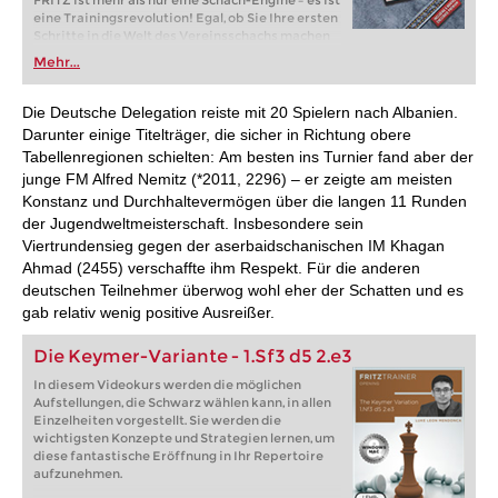
FRITZ ist mehr als nur eine Schach-Engine – es ist
eine Trainingsrevolution! Egal, ob Sie Ihre ersten
Schritte in die Welt des Vereinsschachs machen
oder bereits auf Turnierniveau spielen: Mit
Mehr...
FRITZ trainieren Sie effizienter, intelligenter und
individueller als je zuvor.
Die Deutsche Delegation reiste mit 20 Spielern nach Albanien.
Darunter einige Titelträger, die sicher in Richtung obere
Tabellenregionen schielten: Am besten ins Turnier fand aber der
junge FM Alfred Nemitz (*2011, 2296) – er zeigte am meisten
Konstanz und Durchhaltevermögen über die langen 11 Runden
der Jugendweltmeisterschaft. Insbesondere sein
Viertrundensieg gegen der aserbaidschanischen IM Khagan
Ahmad (2455) verschaffte ihm Respekt. Für die anderen
deutschen Teilnehmer überwog wohl eher der Schatten und es
gab relativ wenig positive Ausreißer.
Die Keymer-Variante - 1.Sf3 d5 2.e3
In diesem Videokurs werden die möglichen
Aufstellungen, die Schwarz wählen kann, in allen
Einzelheiten vorgestellt. Sie werden die
wichtigsten Konzepte und Strategien lernen, um
diese fantastische Eröffnung in Ihr Repertoire
aufzunehmen.