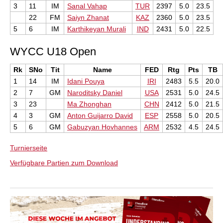
3
11
IM
Sanal Vahap
TUR
2397
5.0
23.5
22
FM
Saiyn Zhanat
KAZ
2360
5.0
23.5
5
6
IM
Karthikeyan Murali
IND
2431
5.0
22.5
WYCC U18 Open
Rk
SNo
Tit
Name
FED
Rtg
Pts
TB
1
14
IM
Idani Pouya
IRI
2483
5.5
20.0
2
7
GM
Naroditsky Daniel
USA
2531
5.0
24.5
3
23
Ma Zhonghan
CHN
2412
5.0
21.5
4
3
GM
Anton Guijarro David
ESP
2558
5.0
20.5
5
6
GM
Gabuzyan Hovhannes
ARM
2532
4.5
24.5
Turnierseite
Verfügbare Partien zum Download