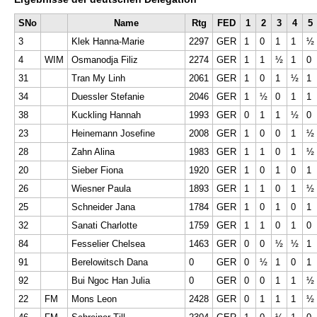
SNo
Name
Rtg
FED
1
2
3
4
5
3
Klek Hanna-Marie
2297
GER
1
0
1
1
½
4
WIM
Osmanodja Filiz
2274
GER
1
1
½
1
0
31
Tran My Linh
2061
GER
1
0
1
½
1
34
Duessler Stefanie
2046
GER
1
½
0
1
1
38
Kuckling Hannah
1993
GER
0
1
1
½
0
23
Heinemann Josefine
2008
GER
1
0
0
1
½
28
Zahn Alina
1983
GER
1
1
0
1
½
20
Sieber Fiona
1920
GER
1
0
1
0
1
26
Wiesner Paula
1893
GER
1
1
0
1
½
25
Schneider Jana
1784
GER
1
0
1
0
1
32
Sanati Charlotte
1759
GER
1
1
0
1
0
84
Fesselier Chelsea
1463
GER
0
0
½
½
1
91
Berelowitsch Dana
0
GER
0
½
1
0
1
92
Bui Ngoc Han Julia
0
GER
0
0
1
1
½
22
FM
Mons Leon
2428
GER
0
1
1
1
½