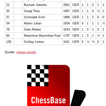
22
Buckels Valentin
2061
GER
1
1
0
1
1
35
Gungl Theo
1997
GER
1
1
0
½
1
37
Schmidek Emil
1994
GER
1
1
1
0
0
54
Martin Julian
1934
GER
0
1
1
1
½
78
Stein Robert
1814
GER
1
0
1
0
1
84
Maetzkow Maximilian Paul
1797
GER
1
0
1
½
1
130
Schilay Lorenz
1611
GER
0
½
½
0
1
Quelle:
chess-results