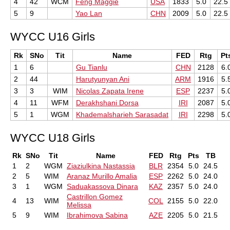
4
42
WCM
Feng Maggie
USA
1833
5.0
22.5
5
9
Yao Lan
CHN
2009
5.0
22.5
WYCC U16 Girls
Rk
SNo
Tit
Name
FED
Rtg
Pt
1
6
Gu Tianlu
CHN
2128
6.
2
44
Harutyunyan Ani
ARM
1916
5.
3
3
WIM
Nicolas Zapata Irene
ESP
2237
5.
4
11
WFM
Derakhshani Dorsa
IRI
2087
5.
5
1
WGM
Khademalsharieh Sarasadat
IRI
2298
5.
WYCC U18 Girls
Rk
SNo
Tit
Name
FED
Rtg
Pts
TB
1
2
WGM
Ziaziulkina Nastassia
BLR
2354
5.0
24.5
2
5
WIM
Aranaz Murillo Amalia
ESP
2262
5.0
24.0
3
1
WGM
Saduakassova Dinara
KAZ
2357
5.0
24.0
Castrillon Gomez
4
13
WIM
COL
2155
5.0
22.0
Melissa
5
9
WIM
Ibrahimova Sabina
AZE
2205
5.0
21.5