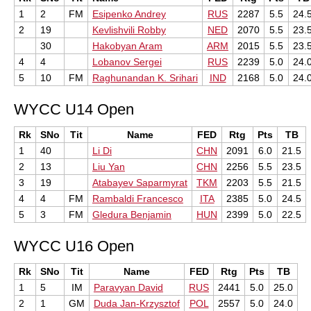
1
2
FM
Esipenko Andrey
RUS
2287
5.5
24.
2
19
Kevlishvili Robby
NED
2070
5.5
23.
30
Hakobyan Aram
ARM
2015
5.5
23.
4
4
Lobanov Sergei
RUS
2239
5.0
24.
5
10
FM
Raghunandan K. Srihari
IND
2168
5.0
24.
WYCC U14 Open
Rk
SNo
Tit
Name
FED
Rtg
Pts
TB
1
40
Li Di
CHN
2091
6.0
21.5
2
13
Liu Yan
CHN
2256
5.5
23.5
3
19
Atabayev Saparmyrat
TKM
2203
5.5
21.5
4
4
FM
Rambaldi Francesco
ITA
2385
5.0
24.5
5
3
FM
Gledura Benjamin
HUN
2399
5.0
22.5
WYCC U16 Open
Rk
SNo
Tit
Name
FED
Rtg
Pts
TB
1
5
IM
Paravyan David
RUS
2441
5.0
25.0
2
1
GM
Duda Jan-Krzysztof
POL
2557
5.0
24.0