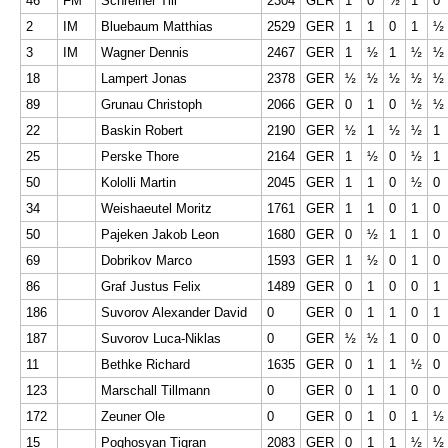
46
FM
Schreiner Till
2304
GER
1
0
½
1
0
2
IM
Bluebaum Matthias
2529
GER
1
1
0
1
½
3
IM
Wagner Dennis
2467
GER
1
½
1
½
½
18
Lampert Jonas
2378
GER
½
½
½
½
½
89
Grunau Christoph
2066
GER
0
1
0
½
½
22
Baskin Robert
2190
GER
½
1
½
½
1
25
Perske Thore
2164
GER
1
½
0
½
1
50
Kololli Martin
2045
GER
1
1
0
½
0
34
Weishaeutel Moritz
1761
GER
1
1
0
1
0
50
Pajeken Jakob Leon
1680
GER
0
½
1
1
0
69
Dobrikov Marco
1593
GER
1
½
0
1
0
86
Graf Justus Felix
1489
GER
0
1
0
0
1
186
Suvorov Alexander David
0
GER
0
1
1
0
1
187
Suvorov Luca-Niklas
0
GER
½
½
1
0
0
11
Bethke Richard
1635
GER
0
1
1
½
0
123
Marschall Tillmann
0
GER
0
1
1
0
0
172
Zeuner Ole
0
GER
0
1
0
1
½
15
Poghosyan Tigran
2083
GER
0
1
1
½
½