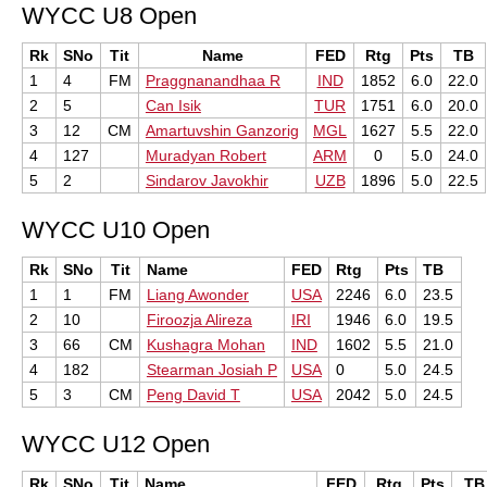
WYCC U8 Open
Rk
SNo
Tit
Name
FED
Rtg
Pts
TB
1
4
FM
Praggnanandhaa R
IND
1852
6.0
22.0
2
5
Can Isik
TUR
1751
6.0
20.0
3
12
CM
Amartuvshin Ganzorig
MGL
1627
5.5
22.0
4
127
Muradyan Robert
ARM
0
5.0
24.0
5
2
Sindarov Javokhir
UZB
1896
5.0
22.5
WYCC U10 Open
Rk
SNo
Tit
Name
FED
Rtg
Pts
TB
1
1
FM
Liang Awonder
USA
2246
6.0
23.5
2
10
Firoozja Alireza
IRI
1946
6.0
19.5
3
66
CM
Kushagra Mohan
IND
1602
5.5
21.0
4
182
Stearman Josiah P
USA
0
5.0
24.5
5
3
CM
Peng David T
USA
2042
5.0
24.5
WYCC U12 Open
Rk
SNo
Tit
Name
FED
Rtg
Pts
TB