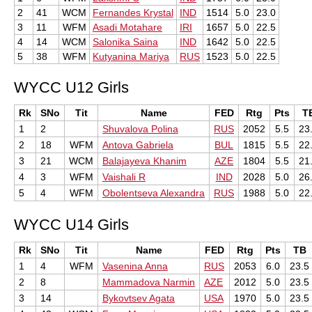
2
41
WCM
Fernandes Krystal
IND
1514
5.0
23.0
3
11
WFM
Asadi Motahare
IRI
1657
5.0
22.5
4
14
WCM
Salonika Saina
IND
1642
5.0
22.5
5
38
WFM
Kutyanina Mariya
RUS
1523
5.0
22.5
WYCC U12 Girls
Rk
SNo
Tit
Name
FED
Rtg
Pts
T
1
2
Shuvalova Polina
RUS
2052
5.5
23
2
18
WFM
Antova Gabriela
BUL
1815
5.5
22
3
21
WCM
Balajayeva Khanim
AZE
1804
5.5
21
4
3
WFM
Vaishali R
IND
2028
5.0
26
5
4
WFM
Obolentseva Alexandra
RUS
1988
5.0
22
WYCC U14 Girls
Rk
SNo
Tit
Name
FED
Rtg
Pts
TB
1
4
WFM
Vasenina Anna
RUS
2053
6.0
23.5
2
8
Mammadova Narmin
AZE
2012
5.0
23.5
3
14
Bykovtsev Agata
USA
1970
5.0
23.5