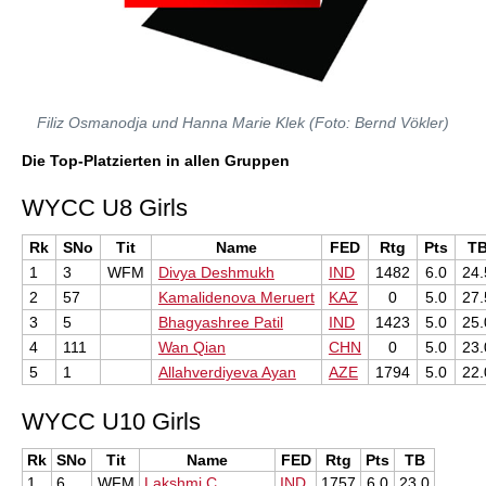
Filiz Osmanodja und Hanna Marie Klek (
Foto: Bernd Vökler
)
Die Top-Platzierten in allen Gruppen
WYCC U8 Girls
Rk
SNo
Tit
Name
FED
Rtg
Pts
T
1
3
WFM
Divya Deshmukh
IND
1482
6.0
24.
2
57
Kamalidenova Meruert
KAZ
0
5.0
27.
3
5
Bhagyashree Patil
IND
1423
5.0
25.
4
111
Wan Qian
CHN
0
5.0
23.
5
1
Allahverdiyeva Ayan
AZE
1794
5.0
22.
WYCC U10 Girls
Rk
SNo
Tit
Name
FED
Rtg
Pts
TB
1
6
WFM
Lakshmi C
IND
1757
6.0
23.0