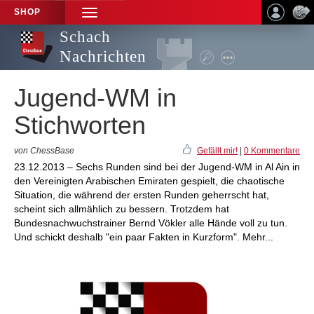
SHOP
TOGGLE
NAVIGATION
Schach
Nachrichten
Jugend-WM in
Stichworten
von ChessBase
Gefällt mir!
|
0 Kommentare
23.12.2013 – Sechs Runden sind bei der Jugend-WM in Al Ain in
den Vereinigten Arabischen Emiraten gespielt, die chaotische
Situation, die während der ersten Runden geherrscht hat,
scheint sich allmählich zu bessern. Trotzdem hat
Bundesnachwuchstrainer Bernd Vökler alle Hände voll zu tun.
Und schickt deshalb "ein paar Fakten in Kurzform". Mehr...