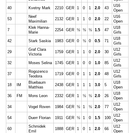
U16
40
Kvetny Mark
2210
GER
1
0
1
2.0
43
Open
Neef
U16
53
2132
GER
1
1
0
2.0
22
Maximilian
Open
Klek Hanna-
U18
7
2254
GER
½
½
½
1.5
47
Marie
Girls
U18
42
Stark Saskia
1983
GER
0
½
0
0.5
71
Girls
Graf Clara
U12
29
1759
GER
1
1
0
2.0
30
Victoria
Girls
U12
32
Moses Selina
1745
GER
1
0
0
1.0
85
Girls
Rogozenco
U12
37
1719
GER
0
1
1
2.0
48
Teodora
Girls
Bluebaum
U18
18
IM
2438
GER
1
1
1
3.0
5
Matthias
Open
U18
36
FM
Mons Leon
2332
GER
1
½
½
2.0
26
Open
U12
34
Vogel Roven
1984
GER
½
1
½
2.0
77
Open
U12
54
Duerr Florian
1911
GER
½
1
0
1.5
100
Open
Schmidek
U12
60
1888
GER
1
0
1
2.0
66
Emil
Open