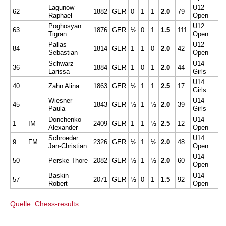
Lagunow
U12
62
1882
GER
0
1
1
2.0
79
Raphael
Open
Poghosyan
U12
63
1876
GER
½
0
1
1.5
111
Tigran
Open
Pallas
U12
84
1814
GER
1
1
0
2.0
42
Sebastian
Open
Schwarz
U14
36
1884
GER
1
0
1
2.0
44
Larissa
Girls
U14
40
Zahn Alina
1863
GER
½
1
1
2.5
17
Girls
Wiesner
U14
45
1843
GER
½
1
½
2.0
39
Paula
Girls
Donchenko
U14
1
IM
2409
GER
1
1
½
2.5
12
Alexander
Open
Schroeder
U14
9
FM
2326
GER
½
1
½
2.0
48
Jan-Christian
Open
U14
50
Perske Thore
2082
GER
½
1
½
2.0
60
Open
Baskin
U14
57
2071
GER
½
0
1
1.5
92
Robert
Open
Quelle: Chess-results