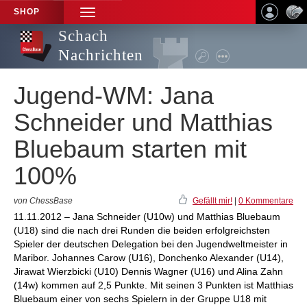
SHOP
TOGGLE
NAVIGATION
Schach
Nachrichten
Jugend-WM: Jana
Schneider und Matthias
Bluebaum starten mit
100%
von ChessBase
Gefällt mir!
|
0 Kommentare
11.11.2012 – Jana Schneider (U10w) und Matthias Bluebaum
(U18) sind die nach drei Runden die beiden erfolgreichsten
Spieler der deutschen Delegation bei den Jugendweltmeister in
Maribor. Johannes Carow (U16), Donchenko Alexander (U14),
Jirawat Wierzbicki (U10) Dennis Wagner (U16) und Alina Zahn
(14w) kommen auf 2,5 Punkte. Mit seinen 3 Punkten ist Matthias
Bluebaum einer von sechs Spielern in der Gruppe U18 mit