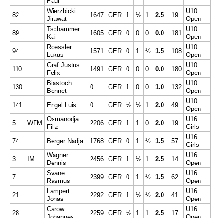
Paul
Wierzbicki
U10
82
1647
GER
1
½
1
2.5
19
Jirawat
Open
Tschammer
U10
89
1605
GER
0
0
0
0.0
181
Kai
Open
Roessler
U10
94
1571
GER
0
1
½
1.5
108
Lukas
Open
Graf Justus
U10
110
1491
GER
0
0
0
0.0
180
Felix
Open
Biastoch
U10
130
0
GER
1
0
0
1.0
132
Bennet
Open
U10
141
Engel Luis
0
GER
½
½
1
2.0
49
Open
Osmanodja
U16
5
WFM
2206
GER
1
1
0
2.0
19
Filiz
Girls
U16
74
Berger Nadja
1768
GER
0
1
½
1.5
57
Girls
Wagner
U16
3
IM
2456
GER
1
½
1
2.5
14
Dennis
Open
Svane
U16
7
2399
GER
0
1
½
1.5
62
Rasmus
Open
Lampert
U16
21
2292
GER
1
½
½
2.0
41
Jonas
Open
Carow
U16
28
2259
GER
½
1
1
2.5
17
Johannes
Open