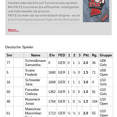
machen oder bereits auf Turnierniveau spielen:
Mit FRITZ trainieren Sie effizienter, intelligenter
und individueller als je zuvor.
FRITZ ist mehr als nur eine Schach-Engine – es ist
eine Trainingsrevolution! Egal, ob Sie Ihre ersten
Schritte in die Welt des Vereinsschachs machen
oder bereits auf Turnierniveau spielen: Mit
Mehr...
FRITZ trainieren Sie effizienter, intelligenter und
individueller als je zuvor.
Deutsche Spieler
Snr
Name
Elo
FED
1
2
3
Pkt.
Rg.
Gruppe
Schmidtmann
U08
77
0
GER
0
1
1
2.0
36
Samantha
Girls
Svane
U08
5
1680
GER
1
½
0
1.5
71
Frederik
Open
Schneider
U10
16
1668
GER
1
1
1
3.0
4
Jana
Girls
Fesselier
U10
60
1362
GER
1
0
0
1.0
91
Chelsea
Girls
Roseneck
U10
48
1764
GER
1
0
½
1.5
104
Jonas
Open
Maetzkow
U10
61
Maximilian
1713
GER
½
½
1
2.0
55
Open