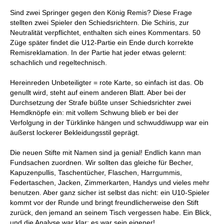
Sind zwei Springer gegen den König Remis? Diese Frage
stellten zwei Spieler den Schiedsrichtern. Die Schiris, zur
Neutralität verpflichtet, enthalten sich eines Kommentars. 50
Züge später findet die U12-Partie ein Ende durch korrekte
Remisreklamation. In der Partie hat jeder etwas gelernt:
schachlich und regeltechnisch.
Hereinreden Unbeteiligter = rote Karte, so einfach ist das. Ob
genullt wird, steht auf einem anderen Blatt. Aber bei der
Durchsetzung der Strafe büßte unser Schiedsrichter zwei
Hemdknöpfe ein: mit vollem Schwung blieb er bei der
Verfolgung in der Türklinke hängen und schwuddiwupp war ein
äußerst lockerer Bekleidungsstil geprägt.
Die neuen Stifte mit Namen sind ja genial! Endlich kann man
Fundsachen zuordnen. Wir sollten das gleiche für Becher,
Kapuzenpullis, Taschentücher, Flaschen, Harrgummis,
Federtaschen, Jacken, Zimmerkarten, Handys und vieles mehr
benutzen. Aber ganz sicher ist selbst das nicht: ein U10-Spieler
kommt vor der Runde und bringt freundlicherweise den Stift
zurück, den jemand an seinem Tisch vergessen habe. Ein Blick,
und die Analyse war klar: es war sein eigener!