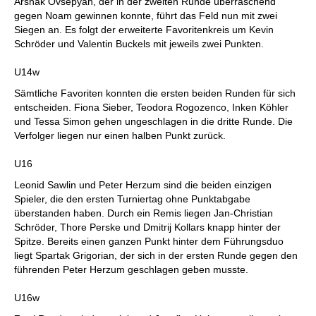
Arshak Ovsepyan, der in der zweiten Runde überraschend
gegen Noam gewinnen konnte, führt das Feld nun mit zwei
Siegen an. Es folgt der erweiterte Favoritenkreis um Kevin
Schröder und Valentin Buckels mit jeweils zwei Punkten.
U14w
Sämtliche Favoriten konnten die ersten beiden Runden für sich
entscheiden. Fiona Sieber, Teodora Rogozenco, Inken Köhler
und Tessa Simon gehen ungeschlagen in die dritte Runde. Die
Verfolger liegen nur einen halben Punkt zurück.
U16
Leonid Sawlin und Peter Herzum sind die beiden einzigen
Spieler, die den ersten Turniertag ohne Punktabgabe
überstanden haben. Durch ein Remis liegen Jan-Christian
Schröder, Thore Perske und Dmitrij Kollars knapp hinter der
Spitze. Bereits einen ganzen Punkt hinter dem Führungsduo
liegt Spartak Grigorian, der sich in der ersten Runde gegen den
führenden Peter Herzum geschlagen geben musste.
U16w