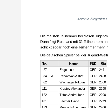
Antonia Ziegenfuss
Die meisten Teilnehmer bei diesen Jugendwe
Dann folgt Russland mit 31 Teilnehmern und
schickt sogar noch eine Teilnehmer mehr, 
Die deutschen Spieler bei der Jugend-Welt
No.
Name
FED
Rtg
27
Engel Luis
GER
2441
34
IM
Parvanyan Ashot
GER
2428
62
Wachinger Nikolas
GER
2360
111
Krastev Alexander
GER
2298
122
Trifan Andrei Ioan
GER
2290
131
Faerber David
GER
2279
173
Muetsch Annmarie
GER
2206