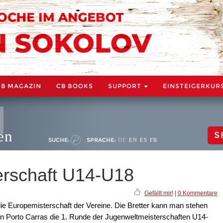
CB MAGAZIN
CB BOOKS
SUPPORT
EINSTEIGERKUR
en
S
SUCHE:
SPRACHE:
DE
EN
ES
FR
erschaft U14-U18
Gefällt mir!
|
0 Kommentare
die Europemisterschaft der Vereine. Die Bretter kann man stehen
n Porto Carras die 1. Runde der Jugenweltmeisterschaften U14-