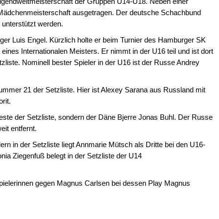
ugendweltmeisterschaft der Gruppen U14-U18. Neben einer
ne Mädchenmeisterschaft ausgetragen. Der deutsche Schachbund
n unterstützt werden.
ger Luis Engel. Kürzlich holte er beim Turnier des Hamburger SK
 eines Internationalen Meisters. Er nimmt in der U16 teil und ist dort
zliste. Nominell bester Spieler in der U16 ist der Russe Andrey
ummer 21 der Setzliste. Hier ist Alexey Sarana aus Russland mit
rit.
 Beste der Setzliste, sondern der Däne Bjerre Jonas Buhl. Der Russe
eit entfernt.
rn in der Setzliste liegt Annmarie Mütsch als Dritte bei den U16-
ia Ziegenfuß belegt in der Setzliste der U14
spielerinnen gegen Magnus Carlsen bei dessen Play Magnus