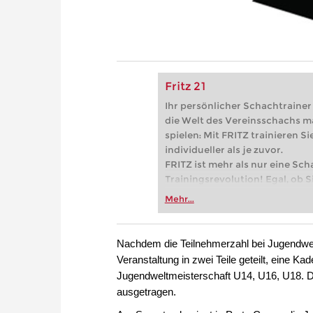
Fritz 21
Ihr persönlicher Schachtrainer -
die Welt des Vereinsschachs m
spielen: Mit FRITZ trainieren Sie
individueller als je zuvor.
FRITZ ist mehr als nur eine Sch
Trainingsrevolution! Egal, ob Si
Vereinsschachs machen oder ber
Mehr...
FRITZ trainieren Sie effizienter,
zuvor.
Nachdem die Teilnehmerzahl bei Jugendwel
Veranstaltung in zwei Teile geteilt, eine K
Jugendweltmeisterschaft U14, U16, U18. D
ausgetragen.