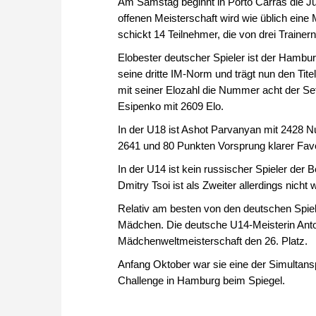
Am Samstag beginnt in Porto Carras die J
offenen Meisterschaft wird wie üblich ei
schickt 14 Teilnehmer, die von drei Trainer
Elobester deutscher Spieler ist der Hambur
seine dritte IM-Norm und trägt nun den Titel
mit seiner Elozahl die Nummer acht der Set
Esipenko mit 2609 Elo.
In der U18 ist Ashot Parvanyan mit 2428 N
2641 und 80 Punkten Vorsprung klarer Favo
In der U14 ist kein russischer Spieler der
Dmitry Tsoi ist als Zweiter allerdings nicht w
Relativ am besten von den deutschen Spiele
Mädchen. Die deutsche U14-Meisterin Anton
Mädchenweltmeisterschaft den 26. Platz.
Anfang Oktober war sie eine der Simultan
Challenge in Hamburg beim Spiegel.