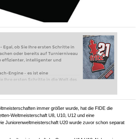
 Egal, ob Sie Ihre ersten Schritte in
achen oder bereits auf Turnierniveau
 effizienter, intelligenter und
ach-Engine – es ist eine
e Ihre ersten Schritte in die Welt des
eits auf Turnierniveau spielen: Mit
 intelligenter und individueller als je
tmeisterschaften immer größer wurde, hat die FIDE die
adetten-Weltmeisterschaft U8, U10, U12 und eine
ie Juniorenweltmeisterschaft U20 wurde zuvor schon separat