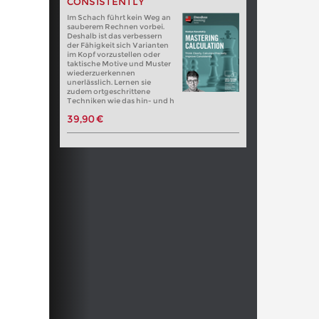
CONSISTENTLY
Im Schach führt kein Weg an
sauberem Rechnen vorbei.
Deshalb ist das verbessern
der Fähigkeit sich Varianten
im Kopf vorzustellen oder
taktische Motive und Muster
wiederzuerkennen
unerlässlich. Lernen sie
zudem ortgeschrittene
Techniken wie das hin- und h
39,90 €