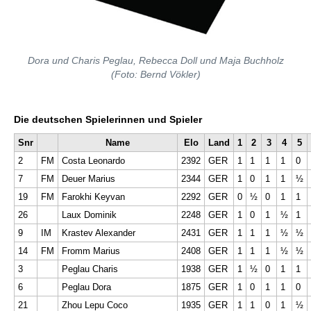
Dora und Charis Peglau, Rebecca Doll und Maja Buchholz
(Foto: Bernd Vökler)
Die deutschen Spielerinnen und Spieler
Snr
Name
Elo
Land
1
2
3
4
5
2
FM
Costa Leonardo
2392
GER
1
1
1
1
0
7
FM
Deuer Marius
2344
GER
1
0
1
1
½
19
FM
Farokhi Keyvan
2292
GER
0
½
0
1
1
26
Laux Dominik
2248
GER
1
0
1
½
1
9
IM
Krastev Alexander
2431
GER
1
1
1
½
½
14
FM
Fromm Marius
2408
GER
1
1
1
½
½
3
Peglau Charis
1938
GER
1
½
0
1
1
6
Peglau Dora
1875
GER
1
0
1
1
0
21
Zhou Lepu Coco
1935
GER
1
1
0
1
½