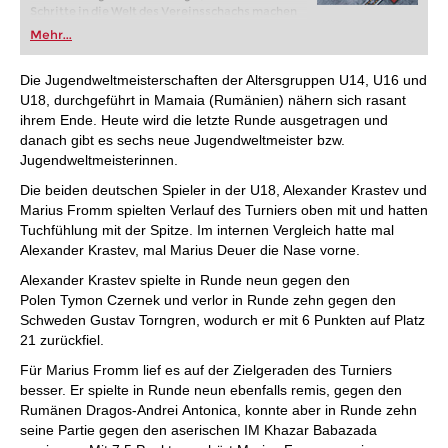
Schritte in die Welt des Vereinsschachs machen
oder bereits auf Turnierniveau spielen: Mit
Mehr...
FRITZ trainieren Sie effizienter, intelligenter und
individueller als je zuvor.
Die Jugendweltmeisterschaften der Altersgruppen U14, U16 und
U18, durchgeführt in Mamaia (Rumänien) nähern sich rasant
ihrem Ende. Heute wird die letzte Runde ausgetragen und
danach gibt es sechs neue Jugendweltmeister bzw.
Jugendweltmeisterinnen.
Die beiden deutschen Spieler in der U18, Alexander Krastev und
Marius Fromm spielten Verlauf des Turniers oben mit und hatten
Tuchfühlung mit der Spitze. Im internen Vergleich hatte mal
Alexander Krastev, mal Marius Deuer die Nase vorne.
Alexander Krastev spielte in Runde neun gegen den
Polen Tymon Czernek und verlor in Runde zehn gegen den
Schweden Gustav Torngren, wodurch er mit 6 Punkten auf Platz
21 zurückfiel.
Für Marius Fromm lief es auf der Zielgeraden des Turniers
besser. Er spielte in Runde neun ebenfalls remis, gegen den
Rumänen Dragos-Andrei Antonica, konnte aber in Runde zehn
seine Partie gegen den aserischen IM Khazar Babazada