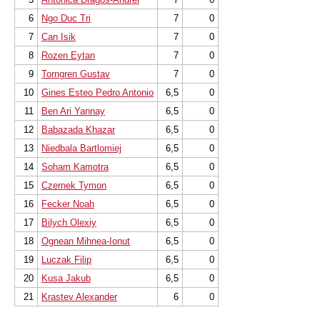
6
Ngo Duc Tri
7
0
7
Can Isik
7
0
8
Rozen Eytan
7
0
9
Torngren Gustav
7
0
10
Gines Esteo Pedro Antonio
6,5
0
11
Ben Ari Yannay
6,5
0
12
Babazada Khazar
6,5
0
13
Niedbala Bartlomiej
6,5
0
14
Soham Kamotra
6,5
0
15
Czernek Tymon
6,5
0
16
Fecker Noah
6,5
0
17
Bilych Olexiy
6,5
0
18
Ognean Mihnea-Ionut
6,5
0
19
Luczak Filip
6,5
0
20
Kusa Jakub
6,5
0
21
Krastev Alexander
6
0