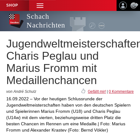
SHOP
TOGGLE
NAVIGATION
Schach
Nachrichten
Jugendweltmeisterschafte
Charis Peglau und
Marius Fromm mit
Medaillenchancen
von André Schulz
Gefällt mir!
|
0 Kommentare
16.09.2022 – Vor der heutigen Schlussrunde der
Jugendweltmeisterschaften haben von den deutschen Spielern
und Spielerinnen Marius Fromm (U18) und Charis Peglau
(U14w) mit dem vierten, beziehungsweise dritten Platz die
besten Chancen im Rennen um eine Medaille.| Foto: Marius
Fromm und Alexander Krastev (Foto: Bernd Vökler)