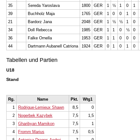
35
Sereda Yaroslava
1800
GER
1
½
1
0
1
39
Buchholz Maja
1765
GER
1
0
0
1
0
21
Bardorz Jana
2048
GER
1
½
½
1
0
34
Doll Rebecca
1985
GER
1
1
0
½
0
36
Falke Ornella
1953
GER
1
1
0
0
0
44
Dartmann Aubanell Catriona
1924
GER
0
1
0
1
0
Tabellen und Partien
U18
Stand
Rg.
Name
Pkt.
Wtg1
1
Rodrigue-Lemieux Shawn
8,5
0
2
Nogerbek Kazybek
7,5
1,5
3
Gharibyan Mamikon
7,5
1
4
Fromm Marius
7,5
0,5
5
Antonica Dragos-Andrei
7
0