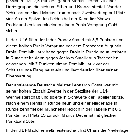
gewinnen. Mit 7,5 Punkten gehört Marius Fromm zu einer
Dreiergruppe, die sich um Silber und Bronze streitet. Vor der
Schlussrunde liegt Marius Fromm nach Zweitwertung auf Platz
vier. An der Spitze des Feldes hat der Kanadier Shawn
Rodrigue-Lemieux mit einem einem Punkt Vorsprung Gold
sicher.
In der U 16 führt der Inder Pranav Anand mit 8,5 Punkten und
einem halben Punkt Vorsprung vor dem Franzosen Augustin
Droin. Dominik Laux hatte gegen Droin in Runde neun verloren,
in Runde zehn dann gegen Jachym Smolik aus Tschechien
gewonnen. Mit 7 Punkten nimmt Dominik Laux vor der
Schlussrunde Rang neun ein und liegt deutlich über seiner
Eloerwartung.
Der amtierende Deutsche Meister Leonardo Costa war mit
seiner hohen Elozahl Zweiter in der Setzliste der U14-
Weltmeisterschaft und spielte in Sichtweite der Tabellenspitze.
Nach einem Remis in Runde neun und einer Niederlage in
Runde zehn fiel der Münchener jedoch in der Tabelle mit 6.5
Punkten auf Platz 15 zurück. Marius Deuer ist mit gleicher
Punktzahl 18ter.
In der U14-Mädchenweltmeisterschaft hat Charis die Niederlage