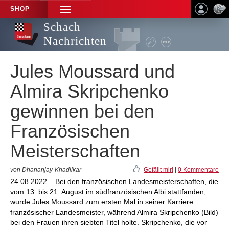
SHOP
TOGGLE
NAVIGATION
Schach
Nachrichten
Jules Moussard und
Almira Skripchenko
gewinnen bei den
Französischen
Meisterschaften
von Dhananjay-Khadilkar
Gefällt mir!
|
0 Kommentare
24.08.2022 – Bei den französischen Landesmeisterschaften, die
vom 13. bis 21. August im südfranzösischen Albi stattfanden,
wurde Jules Moussard zum ersten Mal in seiner Karriere
französischer Landesmeister, während Almira Skripchenko (Bild)
bei den Frauen ihren siebten Titel holte. Skripchenko, die vor