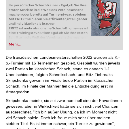
Ihr persönlicher Schachtrainer - Egal, ob Sie Ihre
ersten Schritte in die Welt des Vereinsschachs
machen oder bereits auf Turnierniveau spielen:
Mit FRITZ trainieren Sie effizienter, intelligenter
und individueller als je zuvor.
FRITZ ist mehr als nur eine Schach-Engine – es ist
eine Trainingsrevolution! Egal, ob Sie Ihre ersten
Schritte in die Welt des Vereinsschachs machen
oder bereits auf Turnierniveau spielen: Mit
Mehr...
FRITZ trainieren Sie effizienter, intelligenter und
individueller als je zuvor.
Die französischen Landesmeisterschaften 2022 wurden als K.-
o.-Turnier mit 16 Teilnehmern gespielt. Gespielt wurden jeweils
zwei Partien im klassischen Schach, stand es danach 1-1
Unentschieden, folgten Schnellschach- und Blitz-Tiebreaks.
Skripchenko gewann im Finale beide Partien im klassischen
Schach, im Finale der Männer fiel die Entscheidung erst im
Armageddon.
Skripchenko meinte, sie sei zwar nominell eine der Favoritinnen
gewesen, aber in Wirklichkeit hätte sie sich nicht viel Chancen
ausgerechnet. "Ich bin außer Übung, da ich im Moment nicht
viel Schach spiele. Doch ich freue mich sehr über meinen
siebten Titel. Es ist immer schwer, ein Turnier zu gewinnen",