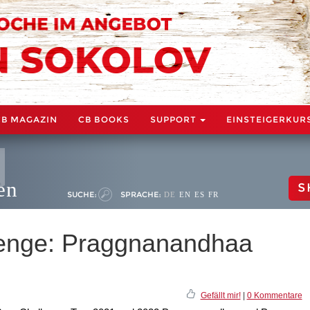
CB MAGAZIN
CB BOOKS
SUPPORT
EINSTEIGERKUR
en
S
SUCHE:
SPRACHE:
DE
EN
ES
FR
lenge: Praggnanandhaa
Gefällt mir!
|
0 Kommentare