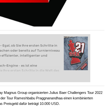
 Egal, ob Sie Ihre ersten Schritte in
achen oder bereits auf Turnierniveau
 effizienter, intelligenter und
ach-Engine – es ist eine
e Ihre ersten Schritte in die Welt des
eits auf Turnierniveau spielen: Mit
 intelligenter und individueller als je
Play Magnus Group organisierten Julius Baer Challengers Tour 2022
r der Tour Rameshbabu Praggnanandhaa einen kombinierten
s Preisgeld dafür beträgt 10.000 USD.