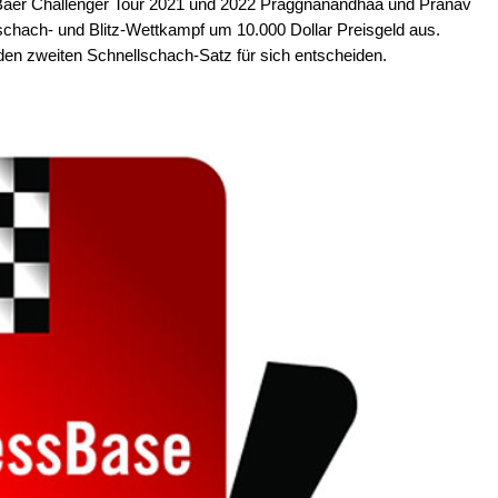
s Baer Challenger Tour 2021 und 2022 Praggnanandhaa und Pranav
llschach- und Blitz-Wettkampf um 10.000 Dollar Preisgeld aus.
n zweiten Schnellschach-Satz für sich entscheiden.