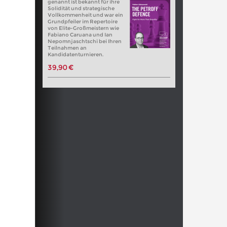
genannt ist bekannt für ihre
Solidität und strategische
Vollkommenheit und war ein
Grundpfeiler im Repertoire
von Elite-Großmeistern wie
Fabiano Caruana und Ian
Nepomnjaschtschi bei Ihren
Teilnahmen an
Kandidatenturnieren.
39,90 €