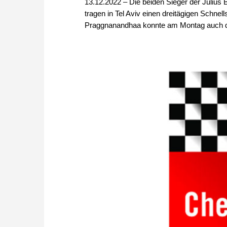
13.12.2022 – Die beiden Sieger der Juliu
tragen in Tel Aviv einen dreitägigen Schne
Praggnanandhaa konnte am Montag auch de