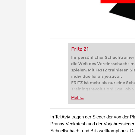
Fritz 21
Ihr persönlicher Schachtrainer -
die Welt des Vereinsschachs m
spielen: Mit FRITZ trainieren Sie
individueller als je zuvor.
FRITZ ist mehr als nur eine Sch
Trainingsrevolution! Egal, ob Si
Vereinsschachs machen oder ber
Mehr...
FRITZ trainieren Sie effizienter,
zuvor.
In Tel Aviv tragen der Sieger der von der 
Pranav Venkatesh und der Vorjahressiege
Schnellschach- und Blitzwettkampf aus. Da