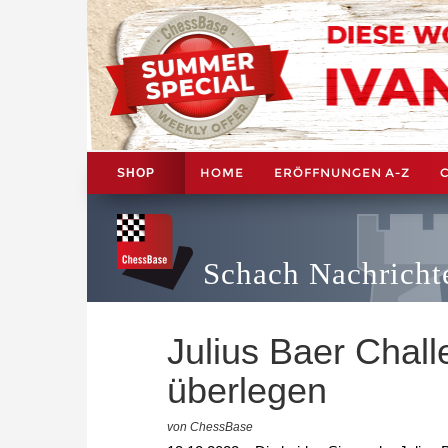
HOME
ERÖFFNUNGEN A-Z
SHOP
Schach Nachricht
Julius Baer Chal
überlegen
von ChessBase