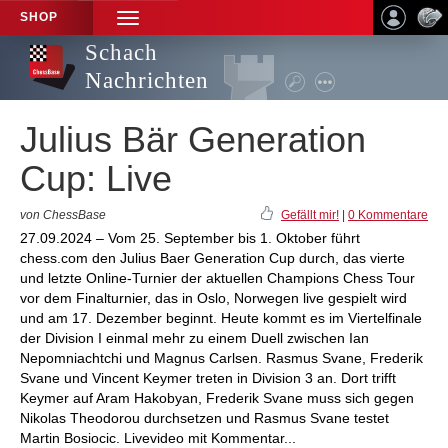
SHOP
TOGGLE
NAVIGATION
Schach
Nachrichten
Julius Bär Generation
Cup: Live
von ChessBase
Gefällt mir!
|
0 Kommentare
27.09.2024 – Vom 25. September bis 1. Oktober führt
chess.com den Julius Baer Generation Cup durch, das vierte
und letzte Online-Turnier der aktuellen Champions Chess Tour
vor dem Finalturnier, das in Oslo, Norwegen live gespielt wird
und am 17. Dezember beginnt. Heute kommt es im Viertelfinale
der Division I einmal mehr zu einem Duell zwischen Ian
Nepomniachtchi und Magnus Carlsen. Rasmus Svane, Frederik
Svane und Vincent Keymer treten in Division 3 an. Dort trifft
Keymer auf Aram Hakobyan, Frederik Svane muss sich gegen
Nikolas Theodorou durchsetzen und Rasmus Svane testet
Martin Bosiocic. Livevideo mit Kommentar...