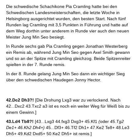
individueller als je zuvor.
Die schwedische Schachikone Pia Cramling hatte bei den
Schwedischen Landesmeisterschaften, die letzte Woche in
Helsingborg ausgerichtet wurden, den besten Start. Nach fünf
Runden lag Cramling mit 3,5 Punkten in Führung und hatte auf
dem Weg dorthin unter anderem in Runde vier auch den neuen
Meister Jung Min Seo besiegt.
In Runde sechs gab Pia Cramling gegen Jonathan Westerberg
ein Remis ab, während Jung Min Seo gegen Axel Smith gewann
und so an der Spitze mit Cramling gleichzog. Beide Spitzenreiter
spielten in der 7. Runde remis.
In der 8. Runde gelang Jung Min Seo dann ein wichtiger Sieg
über den schwedischen Haudegen Jonny Hector.
42.Dc2 Dh3?!
[Die Drohung Lxg3 war zu verlockend. Nach
42...Dxc2 43.Txc2 a3 ist es noch ein weiter Weg für Weiß bis zu
einem Gewinn.]
43.Ld4 Tb8?!
[43...Lxg3 44.fxg3 Dxg3+ 45.Kf1
(
oder
45.Tg2
De1+ 46.Kh2 Dh4+)
45...Df3+ 46.Tf2 Dh1+ 47.Ke2 Te8+ 48.Le3
Dh5+ 49.Kd2 Dxd5+ 50.Ke2 Dh5+ ist remis.]