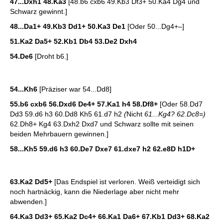
47...Dxh1 48.Ka3
[48.b6 cxb6 49.Kb3 Df3+ 50.Ka4 Dg4 und
Schwarz gewinnt.]
48...Da1+ 49.Kb3 Dd1+ 50.Ka3 De1
[Oder 50...Dg4+–]
51.Ka2 Da5+ 52.Kb1 Db4 53.De2 Dxh4
54.De6
[Droht b6.]
54...Kh6
[Präziser war 54...Dd8]
55.b6 cxb6 56.Dxd6 De4+ 57.Ka1 h4 58.Df8+
[Oder 58.Dd7
Dd3 59.d6 h3 60.Dd8 Kh5 61.d7 h2
(
Nicht
61...Kg4? 62.Dc8=)
62.Dh8+ Kg4 63.Dxh2 Dxd7 und Schwarz sollte mit seinen
beiden Mehrbauern gewinnen.]
58...Kh5 59.d6 h3 60.De7 Dxe7 61.dxe7 h2 62.e8D h1D+
63.Ka2 Dd5+
[Das Endspiel ist verloren. Weiß verteidigt sich
noch hartnäckig, kann die Niederlage aber nicht mehr
abwenden.]
64.Ka3 Dd3+ 65.Ka2 Dc4+ 66.Ka1 Da6+ 67.Kb1 Dd3+ 68.Ka2