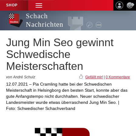
SHOP
TOGGLE
NAVIGATION
Schach
Nachrichten
Jung Min Seo gewinnt
Schwedische
Meisterschaften
von André Schulz
Gefällt mir!
|
0 Kommentare
12.07.2021 – Pia Cramling hatte bei der Schwedischen
Meisterschaft in Helsingborg den besten Start, konnte aber das
gute Anfangstempo nicht durchhalten. Neuer schwedischer
Landesmeister wurde etwas überraschend Jung Min Seo. |
Foto: Schwedischer Schachverband