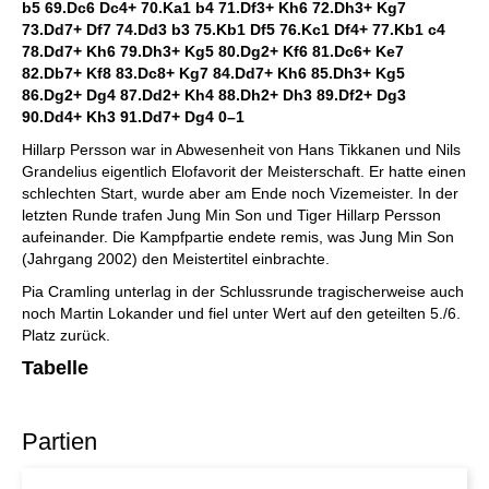
b5 69.Dc6 Dc4+ 70.Ka1 b4 71.Df3+ Kh6 72.Dh3+ Kg7
73.Dd7+ Df7 74.Dd3 b3 75.Kb1 Df5 76.Kc1 Df4+ 77.Kb1 c4
78.Dd7+ Kh6 79.Dh3+ Kg5 80.Dg2+ Kf6 81.Dc6+ Ke7
82.Db7+ Kf8 83.Dc8+ Kg7 84.Dd7+ Kh6 85.Dh3+ Kg5
86.Dg2+ Dg4 87.Dd2+ Kh4 88.Dh2+ Dh3 89.Df2+ Dg3
90.Dd4+ Kh3 91.Dd7+ Dg4
0–1
Hillarp Persson war in Abwesenheit von Hans Tikkanen und Nils
Grandelius eigentlich Elofavorit der Meisterschaft. Er hatte einen
schlechten Start, wurde aber am Ende noch Vizemeister. In der
letzten Runde trafen Jung Min Son und Tiger Hillarp Persson
aufeinander. Die Kampfpartie endete remis, was Jung Min Son
(Jahrgang 2002) den Meistertitel einbrachte.
Pia Cramling unterlag in der Schlussrunde tragischerweise auch
noch Martin Lokander und fiel unter Wert auf den geteilten 5./6.
Platz zurück.
Tabelle
Partien