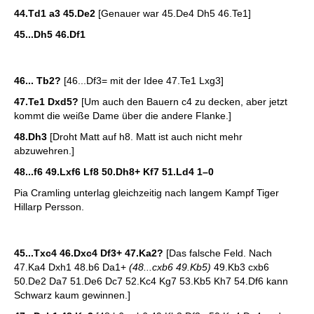
44.Td1 a3 45.De2
[Genauer war 45.De4 Dh5 46.Te1]
45...Dh5 46.Df1
46... Tb2?
[46...Df3= mit der Idee 47.Te1 Lxg3]
47.Te1 Dxd5?
[Um auch den Bauern c4 zu decken, aber jetzt
kommt die weiße Dame über die andere Flanke.]
48.Dh3
[Droht Matt auf h8. Matt ist auch nicht mehr
abzuwehren.]
48...f6 49.Lxf6 Lf8 50.Dh8+ Kf7 51.Ld4
1–0
Pia Cramling unterlag gleichzeitig nach langem Kampf Tiger
Hillarp Persson.
45...Txc4 46.Dxc4 Df3+ 47.Ka2?
[Das falsche Feld. Nach
47.Ka4 Dxh1 48.b6 Da1+
(48...cxb6 49.Kb5)
49.Kb3 cxb6
50.De2 Da7 51.De6 Dc7 52.Kc4 Kg7 53.Kb5 Kh7 54.Df6 kann
Schwarz kaum gewinnen.]