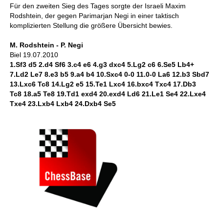
Für den zweiten Sieg des Tages sorgte der Israeli Maxim
Rodshtein, der gegen Parimarjan Negi in einer taktisch
komplizierten Stellung die größere Übersicht bewies.
M. Rodshtein - P. Negi
Biel 19.07.2010
1.Sf3 d5 2.d4 Sf6 3.c4 e6 4.g3 dxc4 5.Lg2 c6 6.Se5 Lb4+
7.Ld2 Le7 8.e3 b5 9.a4 b4 10.Sxc4 0-0 11.0-0 La6 12.b3 Sbd7
13.Lxc6 Tc8 14.Lg2 e5 15.Te1 Lxc4 16.bxc4 Txc4 17.Db3
Tc8 18.a5 Te8 19.Td1 exd4 20.exd4 Ld6 21.Le1 Se4 22.Lxe4
Txe4 23.Lxb4 Lxb4 24.Dxb4 Se5