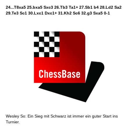
24...T8xa5 25.bxa5 Sxc3 26.Tb3 Ta1+ 27.Sb1 b4 28.Ld2 Sa2
29.Te3 Sc1 30.Lxc1 Dxc1+ 31.Kh2 Sc6 32.g3 Sxa5 0-1
Wesley So: Ein Sieg mit Schwarz ist immer ein guter Start ins
Turnier.