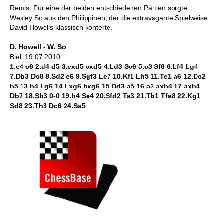
Remis. Für eine der beiden entschiedenen Partien sorgte
Wesley So aus den Philippinen, der die extravagante Spielweise
David Howells klassisch konterte.
D. Howell - W. So
Biel, 19.07.2010
1.e4 c6 2.d4 d5 3.exd5 cxd5 4.Ld3 Sc6 5.c3 Sf6 6.Lf4 Lg4
7.Db3 Dc8 8.Sd2 e6 9.Sgf3 Le7 10.Kf1 Lh5 11.Te1 a6 12.Dc2
b5 13.b4 Lg6 14.Lxg6 hxg6 15.Dd3 a5 16.a3 axb4 17.axb4
Db7 18.Sb3 0-0 19.h4 Se4 20.Sfd2 Ta3 21.Tb1 Tfa8 22.Kg1
Sd8 23.Th3 Dc6 24.Sa5