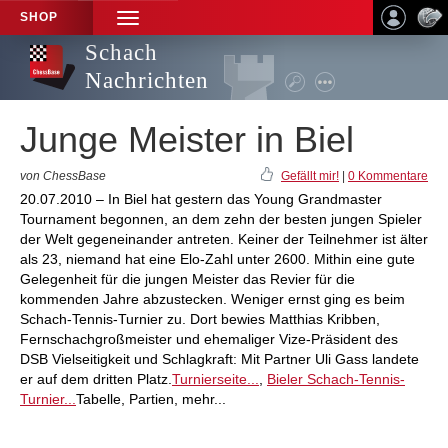
SHOP
TOGGLE
NAVIGATION
Schach
Nachrichten
Junge Meister in Biel
von ChessBase
Gefällt mir!
|
0 Kommentare
20.07.2010 – In Biel hat gestern das Young Grandmaster
Tournament begonnen, an dem zehn der besten jungen Spieler
der Welt gegeneinander antreten. Keiner der Teilnehmer ist älter
als 23, niemand hat eine Elo-Zahl unter 2600. Mithin eine gute
Gelegenheit für die jungen Meister das Revier für die
kommenden Jahre abzustecken. Weniger ernst ging es beim
Schach-Tennis-Turnier zu. Dort bewies Matthias Kribben,
Fernschachgroßmeister und ehemaliger Vize-Präsident des
DSB Vielseitigkeit und Schlagkraft: Mit Partner Uli Gass landete
er auf dem dritten Platz.
Turnierseite...
,
Bieler Schach-Tennis-
Turnier...
Tabelle, Partien, mehr...