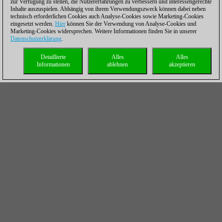
zur Verfügung zu stellen, die Nutzererfahrungen zu verbessern und interessengerechte
Inhalte auszuspielen. Abhängig von ihrem Verwendungszweck können dabei neben
technisch erforderlichen Cookies auch Analyse-Cookies sowie Marketing-Cookies
eingesetzt werden.
Hier
können Sie der Verwendung von Analyse-Cookies und
Marketing-Cookies widersprechen. Weitere Informationen finden Sie in unserer
Datenschutzerklärung
.
Detaillierte
Alles
Alles
Middlegame Secrets Vol.1 + Vol.2
Informationen
ablehnen
akzeptieren
Lassen Sie uns gemeinsam lernen, wie man die
besten Felder für die Dame im frühen Mittelspiel
findet, wie man diese Figur auf dem Brett
navigiert, wie man den Damenangriff zeitlich
abstimmt, wie man entscheidet, ob man sie
tauscht oder nicht, und vieles m
Mehr...