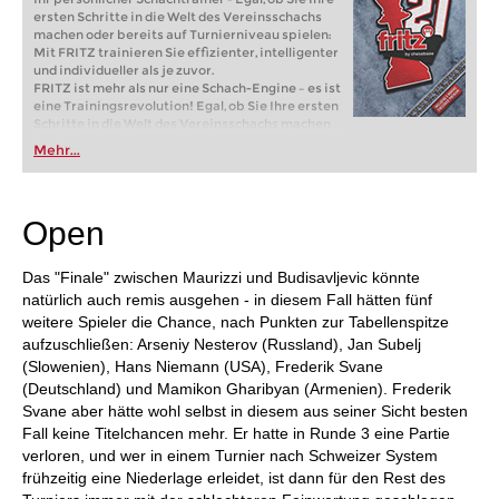
ersten Schritte in die Welt des Vereinsschachs
machen oder bereits auf Turnierniveau spielen:
Mit FRITZ trainieren Sie effizienter, intelligenter
und individueller als je zuvor.
FRITZ ist mehr als nur eine Schach-Engine – es ist
eine Trainingsrevolution! Egal, ob Sie Ihre ersten
Schritte in die Welt des Vereinsschachs machen
oder bereits auf Turnierniveau spielen: Mit
Mehr...
FRITZ trainieren Sie effizienter, intelligenter und
individueller als je zuvor.
Open
Das "Finale" zwischen Maurizzi und Budisavljevic könnte
natürlich auch remis ausgehen - in diesem Fall hätten fünf
weitere Spieler die Chance, nach Punkten zur Tabellenspitze
aufzuschließen: Arseniy Nesterov (Russland), Jan Subelj
(Slowenien), Hans Niemann (USA), Frederik Svane
(Deutschland) und Mamikon Gharibyan (Armenien). Frederik
Svane aber hätte wohl selbst in diesem aus seiner Sicht besten
Fall keine Titelchancen mehr. Er hatte in Runde 3 eine Partie
verloren, und wer in einem Turnier nach Schweizer System
frühzeitig eine Niederlage erleidet, ist dann für den Rest des