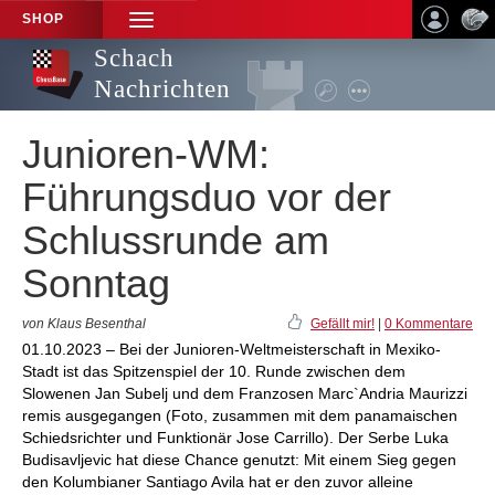
SHOP
TOGGLE
NAVIGATION
Schach
Nachrichten
Junioren-WM:
Führungsduo vor der
Schlussrunde am
Sonntag
von Klaus Besenthal
Gefällt mir!
|
0 Kommentare
01.10.2023 – Bei der Junioren-Weltmeisterschaft in Mexiko-
Stadt ist das Spitzenspiel der 10. Runde zwischen dem
Slowenen Jan Subelj und dem Franzosen Marc`Andria Maurizzi
remis ausgegangen (Foto, zusammen mit dem panamaischen
Schiedsrichter und Funktionär Jose Carrillo). Der Serbe Luka
Budisavljevic hat diese Chance genutzt: Mit einem Sieg gegen
den Kolumbianer Santiago Avila hat er den zuvor alleine