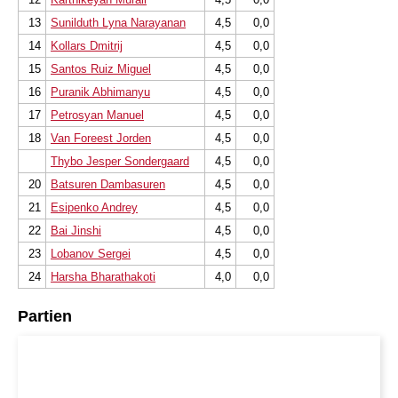
13
Sunilduth Lyna Narayanan
4,5
0,0
14
Kollars Dmitrij
4,5
0,0
15
Santos Ruiz Miguel
4,5
0,0
16
Puranik Abhimanyu
4,5
0,0
17
Petrosyan Manuel
4,5
0,0
18
Van Foreest Jorden
4,5
0,0
Thybo Jesper Sondergaard
4,5
0,0
20
Batsuren Dambasuren
4,5
0,0
21
Esipenko Andrey
4,5
0,0
22
Bai Jinshi
4,5
0,0
23
Lobanov Sergei
4,5
0,0
24
Harsha Bharathakoti
4,0
0,0
Partien