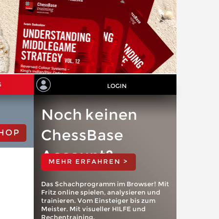
S
LOGIN
Noch keinen
ChessBase
HOP
Account?
MEHR ERFAHREN >
Das Schachprogramm im Browser! Mit
Fritz online spielen, analysieren und
trainieren. Vom Einsteiger bis zum
Meister. Mit visueller HILFE und
Rechentraining.