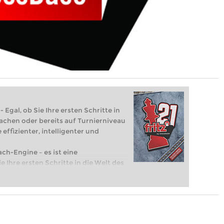
 Egal, ob Sie Ihre ersten Schritte in
achen oder bereits auf Turnierniveau
 effizienter, intelligenter und
ach-Engine – es ist eine
e Ihre ersten Schritte in die Welt des
eits auf Turnierniveau spielen: Mit
 intelligenter und individueller als je