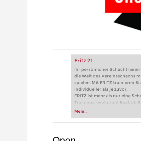
Fritz 21
Ihr persönlicher Schachtrainer -
die Welt des Vereinsschachs m
spielen: Mit FRITZ trainieren Sie
individueller als je zuvor.
FRITZ ist mehr als nur eine Sch
Trainingsrevolution! Egal, ob Si
Vereinsschachs machen oder ber
Mehr...
FRITZ trainieren Sie effizienter,
zuvor.
Open