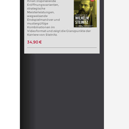
Ihnen inspirierende
Eröffnungsvarianten,
strategische
Meisterleistungen,
wegweisende
Endspielmanöver und
mustergültige
Kombinationen im
Videoformat und zeigt die Glanzpunkte der
Karriere von Steinitz.
34,90 €