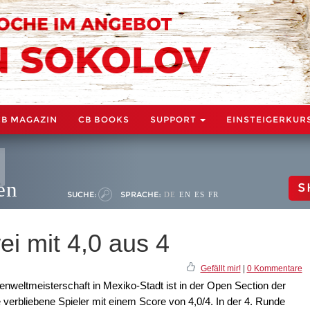
CB MAGAZIN
CB BOOKS
SUPPORT
EINSTEIGERKUR
en
S
SUCHE:
SPRACHE:
DE
EN
ES
FR
i mit 4,0 aus 4
Gefällt mir!
|
0 Kommentare
nweltmeisterschaft in Mexiko-Stadt ist in der Open Section der
verbliebene Spieler mit einem Score von 4,0/4. In der 4. Runde