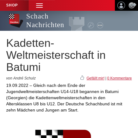
SHOP
TOGGLE
NAVIGATION
Schach
Nachrichten
Kadetten-
Weltmeisterschaft in
Batumi
von André Schulz
Gefällt mir!
|
0 Kommentare
19.09.2022 – Gleich nach dem Ende der
Jugendweltmeisterschaften U14-U18 begannen in Batumi
(Georgien) die Kadettenweltmeisterschaften in den
Altersklassen U8 bis U12. Der Deutsche Schachbund ist mit
zehn Mädchen und Jungen am Start.