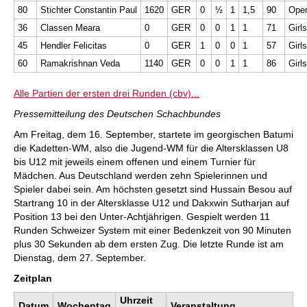
80
Stichter Constantin Paul
1620
GER
0
½
1
1,5
90
Ope
36
Classen Meara
0
GER
0
0
1
1
71
Girl
45
Hendler Felicitas
0
GER
1
0
0
1
57
Girl
60
Ramakrishnan Veda
1140
GER
0
0
1
1
86
Girl
Alle Partien der ersten drei Runden (cbv)...
Pressemitteilung des Deutschen Schachbundes
Am Freitag, dem 16. September, startete im georgischen Batumi
die Kadetten-WM, also die Jugend-WM für die Altersklassen U8
bis U12 mit jeweils einem offenen und einem Turnier für
Mädchen. Aus Deutschland werden zehn Spielerinnen und
Spieler dabei sein. Am höchsten gesetzt sind Hussain Besou auf
Startrang 10 in der Altersklasse U12 und Dakxwin Sutharjan auf
Position 13 bei den Unter-Achtjährigen. Gespielt werden 11
Runden Schweizer System mit einer Bedenkzeit von 90 Minuten
plus 30 Sekunden ab dem ersten Zug. Die letzte Runde ist am
Dienstag, dem 27. September.
Zeitplan
Uhrzeit
Datum
Wochentag
Veranstaltung