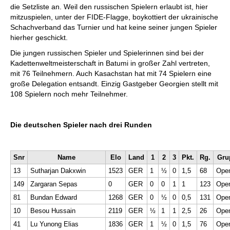
die Setzliste an. Weil den russischen Spielern erlaubt ist, hier
mitzuspielen, unter der FIDE-Flagge, boykottiert der ukrainische
Schachverband das Turnier und hat keine seiner jungen Spieler
hierher geschickt.
Die jungen russischen Spieler und Spielerinnen sind bei der
Kadettenweltmeisterschaft in Batumi in großer Zahl vertreten,
mit 76 Teilnehmern. Auch Kasachstan hat mit 74 Spielern eine
große Delegation entsandt. Einzig Gastgeber Georgien stellt mit
108 Spielern noch mehr Teilnehmer.
Die deutschen Spieler nach drei Runden
Snr
Name
Elo
Land
1
2
3
Pkt.
Rg.
Gru
13
Sutharjan Dakxwin
1523
GER
1
½
0
1,5
68
Ope
149
Zargaran Sepas
0
GER
0
0
1
1
123
Ope
81
Bundan Edward
1268
GER
0
½
0
0,5
131
Ope
10
Besou Hussain
2119
GER
½
1
1
2,5
26
Ope
41
Lu Yunong Elias
1836
GER
1
½
0
1,5
76
Ope