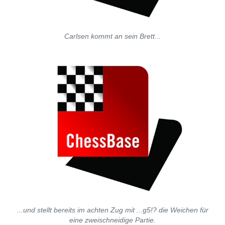
Carlsen kommt an sein Brett...
...und stellt bereits im achten Zug mit ...g5!? die Weichen für
eine zweischneidige Partie.