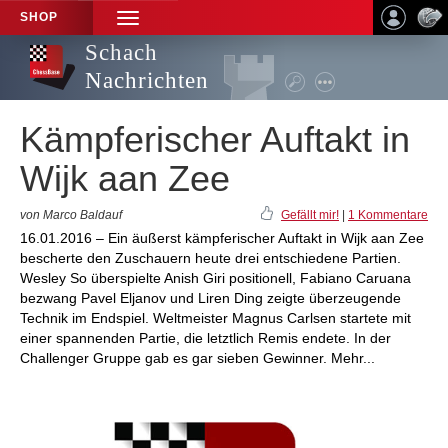
SHOP
TOGGLE
NAVIGATION
Schach
Nachrichten
Kämpferischer Auftakt in
Wijk aan Zee
von Marco Baldauf
Gefällt mir!
|
1 Kommentare
16.01.2016 – Ein äußerst kämpferischer Auftakt in Wijk aan Zee
bescherte den Zuschauern heute drei entschiedene Partien.
Wesley So überspielte Anish Giri positionell, Fabiano Caruana
bezwang Pavel Eljanov und Liren Ding zeigte überzeugende
Technik im Endspiel. Weltmeister Magnus Carlsen startete mit
einer spannenden Partie, die letztlich Remis endete. In der
Challenger Gruppe gab es gar sieben Gewinner. Mehr...