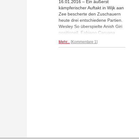
16.01.2016 – Ein äußerst
kämpferischer Auftakt in Wijk aan
Zee bescherte den Zuschauern
heute drei entschiedene Partien.
Wesley So überspielte Anish Giri
positionell, Fabiano Caruana
bezwang Pavel Eljanov und Liren
Mehr...
Kommentare 1
Ding zeigte überzeugende
Technik im Endspiel. Weltmeister
Magnus Carlsen startete mit einer
spannenden Partie, die letztlich
Remis endete. In der Challenger
Gruppe gab es gar sieben
Gewinner.
Mehr...