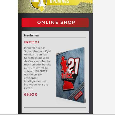
ONLINE SHOP
Neuheiten
FRITZ 21
Ihr persönlicher
Schachtrainer - Egal,
ob Sie Ihre ersten
Schritte in die Welt
des Vereinsschachs
machen oder bereits
auf Turnierniveau
spielen: Mit FRITZ
trainieren Sie
effizienter,
intelligenter und
individueller als je
zuvor.
69,90 €