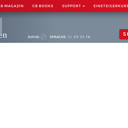
CB MAGAZIN
CB BOOKS
SUPPORT
EINSTEIGERKUR
en
S
SUCHE:
SPRACHE:
DE
EN
ES
FR