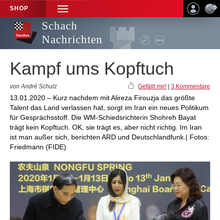
SHOP
TOGGLE
NAVIGATION
Schach
Nachrichten
Kampf ums Kopftuch
von André Schulz
Gefällt mir!
|
3 Kommentare
13.01.2020 – Kurz nachdem mit Alireza Firouzja das größte
Talent das Land verlassen hat, sorgt im Iran ein neues Politikum
für Gesprächsstoff. Die WM-Schiedsrichterin Shohreh Bayat
trägt kein Kopftuch. OK, sie trägt es, aber nicht richtig. Im Iran
ist man außer sich, berichten ARD und Deutschlandfunk.| Fotos:
Friedmann (FIDE)