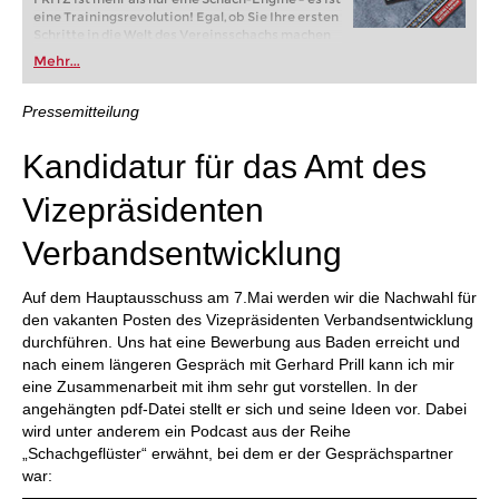
eine Trainingsrevolution! Egal, ob Sie Ihre ersten
Schritte in die Welt des Vereinsschachs machen
oder bereits auf Turnierniveau spielen: Mit
Mehr...
FRITZ trainieren Sie effizienter, intelligenter und
individueller als je zuvor.
Pressemitteilung
Kandidatur für das Amt des
Vizepräsidenten
Verbandsentwicklung
Auf dem Hauptausschuss am 7.Mai werden wir die Nachwahl für
den vakanten Posten des Vizepräsidenten Verbandsentwicklung
durchführen. Uns hat eine Bewerbung aus Baden erreicht und
nach einem längeren Gespräch mit Gerhard Prill kann ich mir
eine Zusammenarbeit mit ihm sehr gut vorstellen. In der
angehängten pdf-Datei stellt er sich und seine Ideen vor. Dabei
wird unter anderem ein Podcast aus der Reihe
„Schachgeflüster“ erwähnt, bei dem er der Gesprächspartner
war: