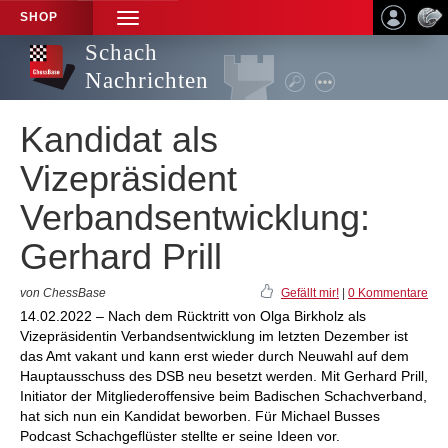
SHOP
TOGGLE
NAVIGATION
Schach
Nachrichten
Kandidat als
Vizepräsident
Verbandsentwicklung:
Gerhard Prill
von ChessBase
Gefällt mir!
|
0 Kommentare
14.02.2022 – Nach dem Rücktritt von Olga Birkholz als
Vizepräsidentin Verbandsentwicklung im letzten Dezember ist
das Amt vakant und kann erst wieder durch Neuwahl auf dem
Hauptausschuss des DSB neu besetzt werden. Mit Gerhard Prill,
Initiator der Mitgliederoffensive beim Badischen Schachverband,
hat sich nun ein Kandidat beworben. Für Michael Busses
Podcast Schachgeflüster stellte er seine Ideen vor.