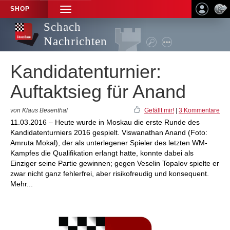
SHOP
TOGGLE
NAVIGATION
Schach
Nachrichten
Kandidatenturnier:
Auftaktsieg für Anand
von Klaus Besenthal
Gefällt mir!
|
3 Kommentare
11.03.2016 – Heute wurde in Moskau die erste Runde des
Kandidatenturniers 2016 gespielt. Viswanathan Anand (Foto:
Amruta Mokal), der als unterlegener Spieler des letzten WM-
Kampfes die Qualifikation erlangt hatte, konnte dabei als
Einziger seine Partie gewinnen; gegen Veselin Topalov spielte er
zwar nicht ganz fehlerfrei, aber risikofreudig und konsequent.
Mehr...