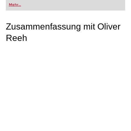
oder bereits auf Turnierniveau spielen: Mit
Mehr...
FRITZ trainieren Sie effizienter, intelligenter und
individueller als je zuvor.
Zusammenfassung mit Oliver
Reeh