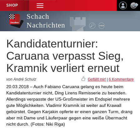
SHOP
TOGGLE
NAVIGATION
Schach
Nachrichten
Kandidatenturnier:
Caruana verpasst Sieg,
Kramnik verliert erneut
von André Schulz
Gefällt mir!
|
6 Kommentare
20.03.2018 – Auch Fabiano Caruana gelang es heute beim
Kandidatenturnier nicht, Ding Lirens Remisserie zu beenden.
Allerdings verpasste der US-Großmeister im Endspiel mehrere
gute Möglichkeiten. Vladimir Kramnik ist weiter auf Krawall
gebürstet. Gegen Karjakin opferte er einen ganzen Turm, drang
aber mit Dame und Läuferpaar gegen eine weiße Übermacht
nicht durch. (Fotos: Niki Riga)