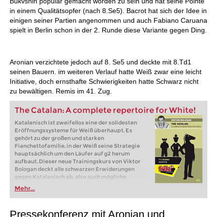
Bukvshin populär gemacht worden zu sein und hat seine Pointe
in einem Qualitätsopfer (nach 8.Se5). Bacrot hat sich der Idee in
einigen seiner Partien angenommen und auch Fabiano Caruana
spielt in Berlin schon in der 2. Runde diese Variante gegen Ding.
Aronian verzichtete jedoch auf 8. Se5 und deckte mit 8.Td1
seinen Bauern. im weiteren Verlauf hatte Weiß zwar eine leicht
Initiative, doch ernsthafte Schwierigkeiten hatte Schwarz nicht
zu bewältigen. Remis im 41. Zug.
The Catalan: A complete repertoire for White!
Katalanisch ist zweifellos eine der solidesten
Eröffnungssysteme für Weiß überhaupt. Es
gehört zu der großen und starken
Fianchettofamilie, in der Weiß seine Strategie
hauptsächlich um den Läufer auf g2 herum
aufbaut. Dieser neue Trainingskurs von Viktor
Bologan deckt alle schwarzen Erwiderungen
gegen Katalanisch ab, also auch mögliche
Übergänge zu anderen Eröffnungen wie der
Mehr...
Tarrasch-Verteidigung oder zu Damenindisch.
Pressekonferenz mit Aronian und