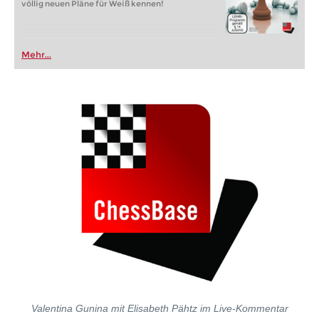
völlig neuen Pläne für Weiß kennen!
Mehr...
Valentina Gunina mit Elisabeth Pähtz im Live-Kommentar