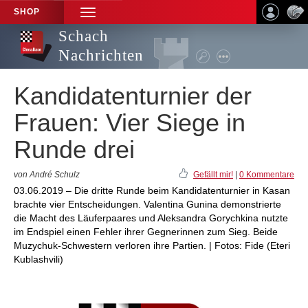
SHOP
TOGGLE
NAVIGATION
Schach
Nachrichten
Kandidatenturnier der
Frauen: Vier Siege in
Runde drei
von André Schulz
Gefällt mir!
|
0 Kommentare
03.06.2019 – Die dritte Runde beim Kandidatenturnier in Kasan
brachte vier Entscheidungen. Valentina Gunina demonstrierte
die Macht des Läuferpaares und Aleksandra Gorychkina nutzte
im Endspiel einen Fehler ihrer Gegnerinnen zum Sieg. Beide
Muzychuk-Schwestern verloren ihre Partien. | Fotos: Fide (Eteri
Kublashvili)