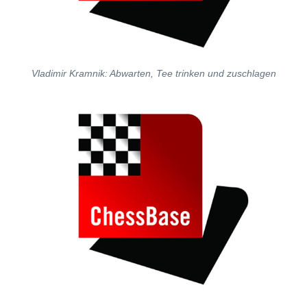
Vladimir Kramnik: Abwarten, Tee trinken und zuschlagen