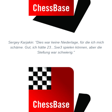
Sergey Karjakin: "Dies war keine Niederlage, für die ich mich
schäme. Gut, ich hätte 23...Sxe3 spielen können, aber die
Stellung war schwierig."