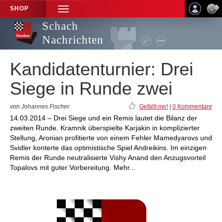
SHOP
TOGGLE
NAVIGATION
Schach
Nachrichten
Kandidatenturnier: Drei
Siege in Runde zwei
von Johannes Fischer
Gefällt mir!
|
0 Kommentare
14.03.2014 – Drei Siege und ein Remis lautet die Bilanz der
zweiten Runde. Kramnik überspielte Karjakin in komplizierter
Stellung, Aronian profitierte von einem Fehler Mamedyarovs und
Svidler konterte das optimistische Spiel Andreikins. Im einzigen
Remis der Runde neutralisierte Vishy Anand den Anzugsvorteil
Topalovs mit guter Vorbereitung. Mehr...