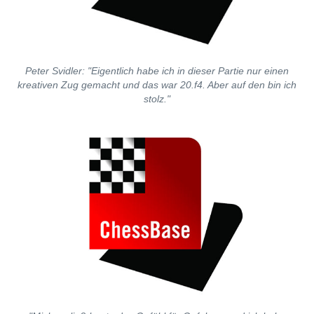
Peter Svidler: "Eigentlich habe ich in dieser Partie nur einen
kreativen Zug gemacht und das war 20.f4. Aber auf den bin ich
stolz."