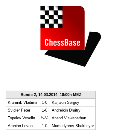
Runde 2, 14.03.2014, 10:00h MEZ
Kramnik Vladimir
1-0
Karjakin Sergey
Svidler Peter
1-0
Andreikin Dmitry
Topalov Veselin
½-½
Anand Viswanathan
Aronian Levon
1-0
Mamedyarov Shakhriyar