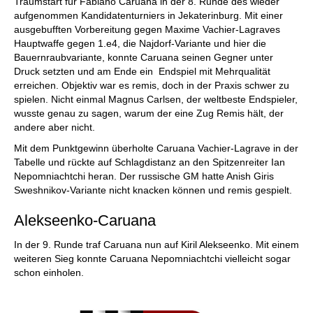
Traumstart für Fabiano Caruana in der 8. Runde des wieder
aufgenommen Kandidatenturniers in Jekaterinburg. Mit einer
ausgebufften Vorbereitung gegen Maxime Vachier-Lagraves
Hauptwaffe gegen 1.e4, die Najdorf-Variante und hier die
Bauernraubvariante, konnte Caruana seinen Gegner unter
Druck setzten und am Ende ein Endspiel mit Mehrqualität
erreichen. Objektiv war es remis, doch in der Praxis schwer zu
spielen. Nicht einmal Magnus Carlsen, der weltbeste Endspieler,
wusste genau zu sagen, warum der eine Zug Remis hält, der
andere aber nicht.
Mit dem Punktgewinn überholte Caruana Vachier-Lagrave in der
Tabelle und rückte auf Schlagdistanz an den Spitzenreiter Ian
Nepomniachtchi heran. Der russische GM hatte Anish Giris
Sweshnikov-Variante nicht knacken können und remis gespielt.
Alekseenko-Caruana
In der 9. Runde traf Caruana nun auf Kiril Alekseenko. Mit einem
weiteren Sieg konnte Caruana Nepomniachtchi vielleicht sogar
schon einholen.