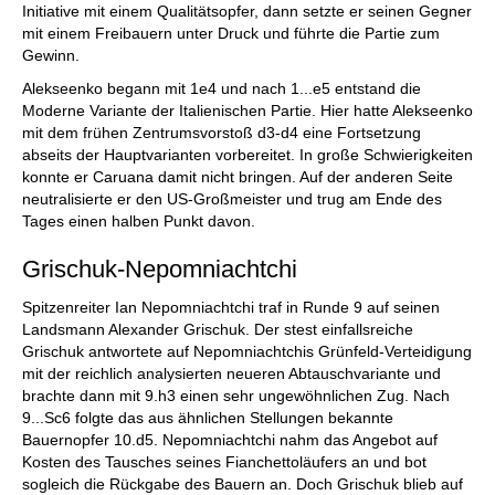
Initiative mit einem Qualitätsopfer, dann setzte er seinen Gegner
mit einem Freibauern unter Druck und führte die Partie zum
Gewinn.
Alekseenko begann mit 1e4 und nach 1...e5 entstand die
Moderne Variante der Italienischen Partie. Hier hatte Alekseenko
mit dem frühen Zentrumsvorstoß d3-d4 eine Fortsetzung
abseits der Hauptvarianten vorbereitet. In große Schwierigkeiten
konnte er Caruana damit nicht bringen. Auf der anderen Seite
neutralisierte er den US-Großmeister und trug am Ende des
Tages einen halben Punkt davon.
Grischuk-Nepomniachtchi
Spitzenreiter Ian Nepomniachtchi traf in Runde 9 auf seinen
Landsmann Alexander Grischuk. Der stest einfallsreiche
Grischuk antwortete auf Nepomniachtchis Grünfeld-Verteidigung
mit der reichlich analysierten neueren Abtauschvariante und
brachte dann mit 9.h3 einen sehr ungewöhnlichen Zug. Nach
9...Sc6 folgte das aus ähnlichen Stellungen bekannte
Bauernopfer 10.d5. Nepomniachtchi nahm das Angebot auf
Kosten des Tausches seines Fianchettoläufers an und bot
sogleich die Rückgabe des Bauern an. Doch Grischuk blieb auf