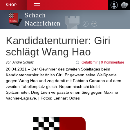
SHOP
TOGGLE
NAVIGATION
Schach
Nachrichten
Kandidatenturnier: Giri
schlägt Wang Hao
von André Schulz
Gefällt mir!
|
0 Kommentare
20.04.2021 – Der Gewinner des zweiten Spieltages beim
Kandidatenturnier ist Anish Giri. Er gewann seine Weißpartie
gegen Wang Hao und zog damit mit Fabiano Caruana auf dem
zweiten Tabellenplatz gleich. Nepomniachtchi bleibt
Spitzenreiter. Ding Liren verpasste einen Sieg gegen Maxime
Vachier-Lagrave. | Fotos: Lennart Ootes