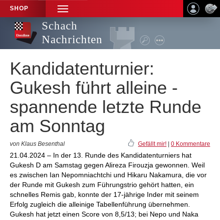
SHOP
TOGGLE
NAVIGATION
Schach
Nachrichten
Kandidatenturnier:
Gukesh führt alleine -
spannende letzte Runde
am Sonntag
von Klaus Besenthal
Gefällt mir!
|
0 Kommentare
21.04.2024 – In der 13. Runde des Kandidatenturniers hat
Gukesh D am Samstag gegen Alireza Firouzja gewonnen. Weil
es zwischen Ian Nepomniachtchi und Hikaru Nakamura, die vor
der Runde mit Gukesh zum Führungstrio gehört hatten, ein
schnelles Remis gab, konnte der 17-jährige Inder mit seinem
Erfolg zugleich die alleinige Tabellenführung übernehmen.
Gukesh hat jetzt einen Score von 8,5/13; bei Nepo und Naka