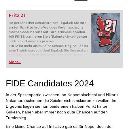
Fritz 21
Ihr persönlicher Schachtrainer - Egal, ob Sie Ihre
ersten Schritte in die Welt des Vereinsschachs
machen oder bereits auf Turnierniveau spielen:
Mit FRITZ trainieren Sie effizienter, intelligenter
und individueller als je zuvor.
FRITZ ist mehr als nur eine Schach-Engine – es ist
eine Trainingsrevolution! Egal, ob Sie Ihre ersten
Schritte in die Welt des Vereinsschachs machen
oder bereits auf Turnierniveau spielen: Mit
Mehr...
FRITZ trainieren Sie effizienter, intelligenter und
individueller als je zuvor.
FIDE Candidates 2024
In der Spitzenpartie zwischen Ian Nepomniachtchi und Hikaru
Nakamura schienen die Spieler nichts riskieren zu wollen. Im
Ergebnis liegen sie nun beide einen halben Punkt hinter
Gukesh, haben aber immer noch gute Chancen auf den
Turniersieg.
Eine kleine Chance auf Initiative gab es für Nepo, doch der