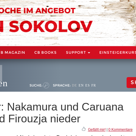
CB MAGAZIN
CB BOOKS
SUPPORT
EINSTEIGERKUR
en
S
SUCHE:
SPRACHE:
DE
EN
ES
FR
er: Nakamura und Caruana
d Firouzja nieder
Gefällt mir!
|
0 Kommentare