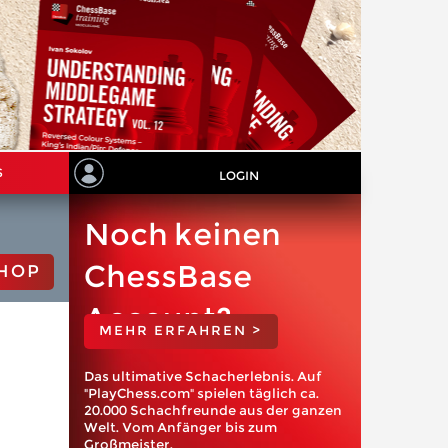
S
LOGIN
Noch keinen
ChessBase
HOP
Account?
MEHR ERFAHREN >
Das ultimative Schacherlebnis. Auf
"PlayChess.com" spielen täglich ca.
20.000 Schachfreunde aus der ganzen
Welt. Vom Anfänger bis zum
Großmeister.