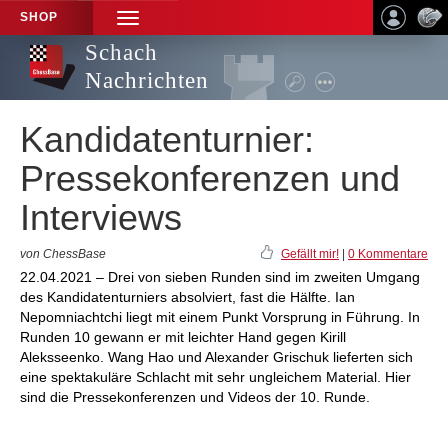
SHOP
TOGGLE
NAVIGATION
Schach
Nachrichten
Kandidatenturnier:
Pressekonferenzen und
Interviews
von ChessBase
Gefällt mir!
|
0 Kommentare
22.04.2021 – Drei von sieben Runden sind im zweiten Umgang
des Kandidatenturniers absolviert, fast die Hälfte. Ian
Nepomniachtchi liegt mit einem Punkt Vorsprung in Führung. In
Runden 10 gewann er mit leichter Hand gegen Kirill
Aleksseenko. Wang Hao und Alexander Grischuk lieferten sich
eine spektakuläre Schlacht mit sehr ungleichem Material. Hier
sind die Pressekonferenzen und Videos der 10. Runde.