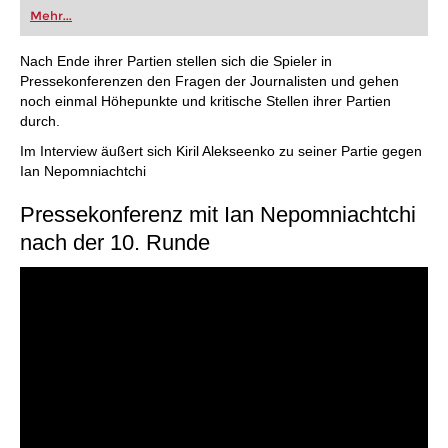
oder bereits auf Turnierniveau spielen: Mit
Mehr...
FRITZ trainieren Sie effizienter, intelligenter und
individueller als je zuvor.
Nach Ende ihrer Partien stellen sich die Spieler in
Pressekonferenzen den Fragen der Journalisten und gehen
noch einmal Höhepunkte und kritische Stellen ihrer Partien
durch.
Im Interview äußert sich Kiril Alekseenko zu seiner Partie gegen
Ian Nepomniachtchi
Pressekonferenz mit Ian Nepomniachtchi
nach der 10. Runde