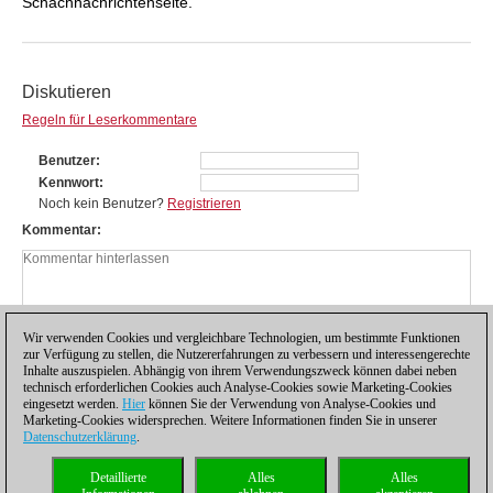
Schachnachrichtenseite.
Diskutieren
Regeln für Leserkommentare
Benutzer
Kennwort
Noch kein Benutzer?
Registrieren
Kommentar
Wir verwenden Cookies und vergleichbare Technologien, um bestimmte Funktionen
zur Verfügung zu stellen, die Nutzererfahrungen zu verbessern und interessengerechte
Inhalte auszuspielen. Abhängig von ihrem Verwendungszweck können dabei neben
technisch erforderlichen Cookies auch Analyse-Cookies sowie Marketing-Cookies
eingesetzt werden.
Hier
können Sie der Verwendung von Analyse-Cookies und
Marketing-Cookies widersprechen. Weitere Informationen finden Sie in unserer
Datenschutzerklärung
.
Datenschutzhinweis
|
Impressum
|
Kontakt
|
Cookies Management
|
Lizenzen
|
Detaillierte
Alles
Alles
Compliance Hotline
|
Home