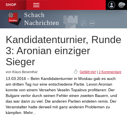
SHOP
TOGGLE
NAVIGATION
Schach
Nachrichten
Kandidatenturnier, Runde
3: Aronian einziger
Sieger
von Klaus Besenthal
Gefällt mir!
|
2 Kommentare
13.03.2016 – Beim Kandidatenturnier in Moskau gab es auch
am dritten Tag nur eine entschiedene Partie. Levon Aronian
konnte von einem Versehen Veselin Topalovs profitieren: Der
Bulgare verlor durch seinen Fehler einen zweiten Bauern, und
das war dann zu viel. Die anderen Partien endeten remis. Der
Veranstalter hatte derweil mit ganz anderen Problemen zu
kämpfen. Mehr...