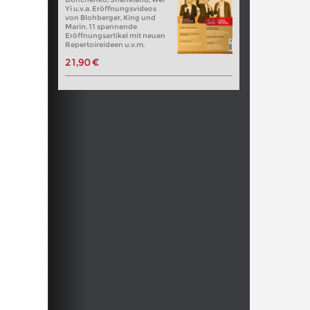
Yi u.v.a. Eröffnungsvideos
von Blohberger, King und
Marin. 11 spannende
Eröffnungsartikel mit neuen
Repertoireideen u.v.m.
21,90 €