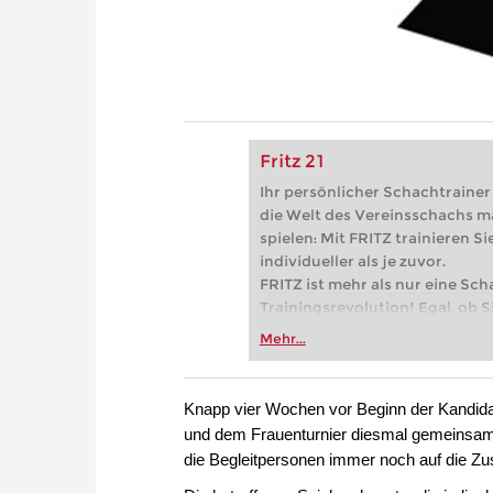
Fritz 21
Ihr persönlicher Schachtrainer -
die Welt des Vereinsschachs m
spielen: Mit FRITZ trainieren Sie
individueller als je zuvor.
FRITZ ist mehr als nur eine Sch
Trainingsrevolution! Egal, ob Si
Vereinsschachs machen oder ber
Mehr...
FRITZ trainieren Sie effizienter,
zuvor.
Knapp vier Wochen vor Beginn der Kandidaten
und dem Frauenturnier diesmal gemeinsam s
die Begleitpersonen immer noch auf die Zus