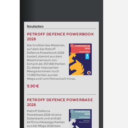
Neuheiten
PETROFF DEFENCE POWERBOOK
2026
Der Großteil des Materials,
auf dem das Petroff
Defence Powerbook 2026
basiert, stammt aus dem
Maschinenraum von
Schach.de: 357.000 Partien.
Zu dieser imposanten
Menge kommen noch
17.000 Partien aus der
Mega und vom Fernschach hinzu.
9,90 €
PETROFF DEFENCE POWERBASE
2026
Petroff Defence
Powerbase 2026 ist eine
Datenbank und enthält
6475 hochklassige Partien
aus der Mega 2026 bzw.