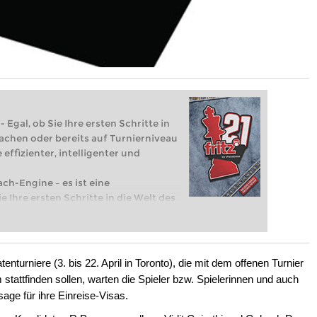
 Egal, ob Sie Ihre ersten Schritte in
achen oder bereits auf Turnierniveau
 effizienter, intelligenter und
ach-Engine – es ist eine
e Ihre ersten Schritte in die Welt des
eits auf Turnierniveau spielen: Mit
 intelligenter und individueller als je
turniere (3. bis 22. April in Toronto), die mit dem offenen Turnier
tattfinden sollen, warten die Spieler bzw. Spielerinnen und auch
age für ihre Einreise-Visas.