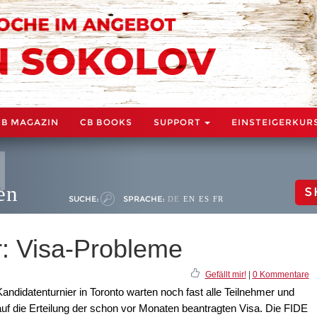
CB MAGAZIN
CB BOOKS
SUPPORT
EINSTEIGERKUR
en
S
SUCHE:
SPRACHE:
DE
EN
ES
FR
r: Visa-Probleme
Gefällt mir!
|
0 Kommentare
ndidatenturnier in Toronto warten noch fast alle Teilnehmer und
auf die Erteilung der schon vor Monaten beantragten Visa. Die FIDE