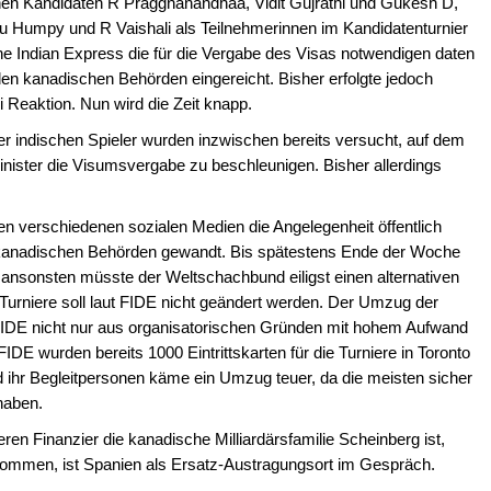
schen Kandidaten R Praggnanandhaa, Vidit Gujrathi und Gukesh D,
ru Humpy und R Vaishali als Teilnehmerinnen im Kandidatenturnier
he Indian Express die für die Vergabe des Visas notwendigen daten
en kanadischen Behörden eingereicht. Bisher erfolgte jedoch
 Reaktion. Nun wird die Zeit knapp.
r indischen Spieler wurden inzwischen bereits versucht, auf dem
ister die Visumsvergabe zu beschleunigen. Bisher allerdings
en verschiedenen sozialen Medien die Angelegenheit öffentlich
 kanadischen Behörden gewandt. Bis spätestens Ende der Woche
n, ansonsten müsste der Weltschachbund eiligst einen alternativen
Turniere soll laut FIDE nicht geändert werden. Der Umzug der
e FIDE nicht nur aus organisatorischen Gründen mit hohem Aufwand
FIDE wurden bereits 1000 Eintrittskarten für die Turniere in Toronto
und ihr Begleitpersonen käme ein Umzug teuer, da die meisten sicher
haben.
eren Finanzier die kanadische Milliardärsfamilie Scheinberg ist,
ommen, ist Spanien als Ersatz-Austragungsort im Gespräch.