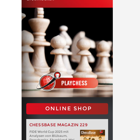
ONLINE SHOP
CHESSBASE MAGAZIN 229
FIDE World Cup 2025 mit
Analysen von Blübaum,
Donchenko, Shankland, Wei