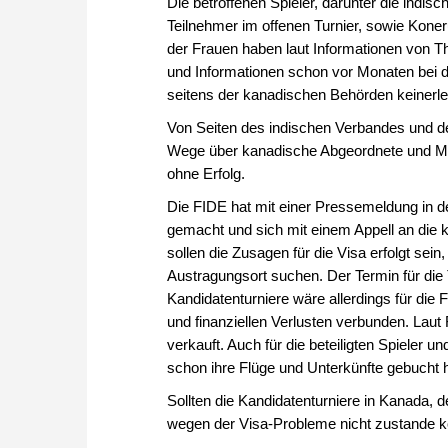
Die betroffenen Spieler, darunter die indi
Teilnehmer im offenen Turnier, sowie Kone
der Frauen haben laut Informationen von T
und Informationen schon vor Monaten bei d
seitens der kanadischen Behörden keinerlei
Von Seiten des indischen Verbandes und de
Wege über kanadische Abgeordnete und Min
ohne Erfolg.
Die FIDE hat mit einer Pressemeldung in d
gemacht und sich mit einem Appell an die
sollen die Zusagen für die Visa erfolgt sei
Austragungsort suchen. Der Termin für die 
Kandidatenturniere wäre allerdings für di
und finanziellen Verlusten verbunden. Laut 
verkauft. Auch für die beteiligten Spieler 
schon ihre Flüge und Unterkünfte gebucht 
Sollten die Kandidatenturniere in Kanada, d
wegen der Visa-Probleme nicht zustande k