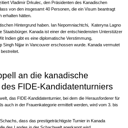
zitiert Vladimir Drkulec, den Präsidenten des Kanadischen
 dass von den insgesamt 40 Personen, die ein Visum beantragt
h erhalten hätten.
itischen Hintergrund haben. Ian Nepomniachtchi, Kateryna Lagno
 Staatsbürger. Kanada ist einer der entschiedensten Unterstützer
it Indien gibt es eine diplomatische Verstimmung,
p Singh Nijjar in Vancouver erschossen wurde. Kanada vermutet
bestreitet.
pell an die kanadische
 des FIDE-Kandidatenturniers
welt, das FIDE-Kandidatenturnier, bei dem die Herausforderer für
als auch in der Frauenkategorie ermittelt werden, wird vom 3. bis
 Schachs, dass das prestigeträchtigste Turnier in Kanada
le des Landes in der Schachwelt anerkannt wird.