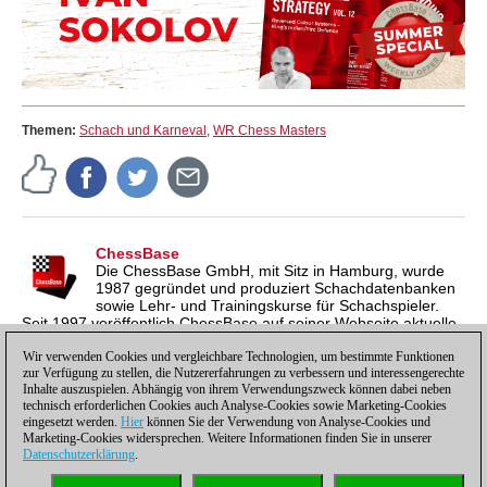
Themen:
Schach und Karneval
,
WR Chess Masters
ChessBase
Die ChessBase GmbH, mit Sitz in Hamburg, wurde
1987 gegründet und produziert Schachdatenbanken
sowie Lehr- und Trainingskurse für Schachspieler.
Seit 1997 veröffentlich ChessBase auf seiner Webseite aktuelle
Nachrichten aus der Schachwelt. ChessBase News erscheint
inzwischen in vier Sprachen und gilt weltweit als wichtigste
Wir verwenden Cookies und vergleichbare Technologien, um bestimmte Funktionen
zur Verfügung zu stellen, die Nutzererfahrungen zu verbessern und interessengerechte
Schachnachrichtenseite.
Inhalte auszuspielen. Abhängig von ihrem Verwendungszweck können dabei neben
technisch erforderlichen Cookies auch Analyse-Cookies sowie Marketing-Cookies
eingesetzt werden.
Hier
können Sie der Verwendung von Analyse-Cookies und
Marketing-Cookies widersprechen. Weitere Informationen finden Sie in unserer
Datenschutzerklärung
.