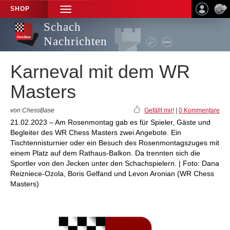
SHOP
TOGGLE
NAVIGATION
Schach
Nachrichten
Karneval mit dem WR
Masters
von ChessBase
Gefällt mir!
|
0 Kommentare
21.02.2023 – Am Rosenmontag gab es für Spieler, Gäste und
Begleiter des WR Chess Masters zwei Angebote. Ein
Tischtennisturnier oder ein Besuch des Rosenmontagszuges mit
einem Platz auf dem Rathaus-Balkon. Da trennten sich die
Sportler von den Jecken unter den Schachspielern. | Foto: Dana
Reizniece-Ozola, Boris Gelfand und Levon Aronian (WR Chess
Masters)