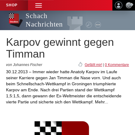
SHOP
TOGGLE
NAVIGATION
Schach
Nachrichten
Karpov gewinnt gegen
Timman
von Johannes Fischer
Gefällt mir!
|
0 Kommentare
30.12.2013 – Immer wieder hatte Anatoly Karpov im Laufe
seiner Karriere gegen Jan Timman die Nase vorn. Und auch
beim Schnellschach-Wettkampf in Groningen triumphierte
Karpov am Ende. Nach drei Partien stand der Wettkampf
1,5:1,5, dann gewann der Ex-Weltmeister die entscheidende
vierte Partie und sicherte sich den Wettkampf. Mehr...