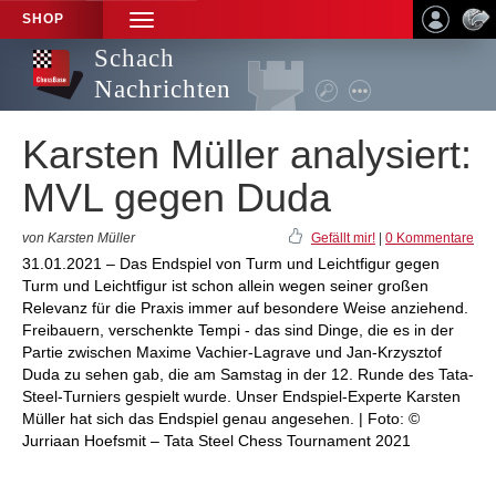
SHOP
TOGGLE
NAVIGATION
Schach
Nachrichten
Karsten Müller analysiert:
MVL gegen Duda
von Karsten Müller
Gefällt mir!
|
0 Kommentare
31.01.2021 – Das Endspiel von Turm und Leichtfigur gegen
Turm und Leichtfigur ist schon allein wegen seiner großen
Relevanz für die Praxis immer auf besondere Weise anziehend.
Freibauern, verschenkte Tempi - das sind Dinge, die es in der
Partie zwischen Maxime Vachier-Lagrave und Jan-Krzysztof
Duda zu sehen gab, die am Samstag in der 12. Runde des Tata-
Steel-Turniers gespielt wurde. Unser Endspiel-Experte Karsten
Müller hat sich das Endspiel genau angesehen. | Foto: ©
Jurriaan Hoefsmit – Tata Steel Chess Tournament 2021