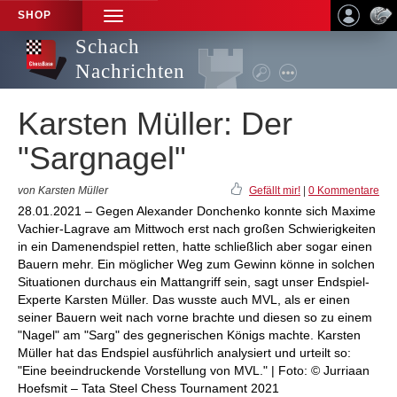
SHOP
TOGGLE
NAVIGATION
Schach
Nachrichten
Karsten Müller: Der
"Sargnagel"
von Karsten Müller
Gefällt mir!
|
0 Kommentare
28.01.2021 – Gegen Alexander Donchenko konnte sich Maxime
Vachier-Lagrave am Mittwoch erst nach großen Schwierigkeiten
in ein Damenendspiel retten, hatte schließlich aber sogar einen
Bauern mehr. Ein möglicher Weg zum Gewinn könne in solchen
Situationen durchaus ein Mattangriff sein, sagt unser Endspiel-
Experte Karsten Müller. Das wusste auch MVL, als er einen
seiner Bauern weit nach vorne brachte und diesen so zu einem
"Nagel" am "Sarg" des gegnerischen Königs machte. Karsten
Müller hat das Endspiel ausführlich analysiert und urteilt so:
"Eine beeindruckende Vorstellung von MVL." | Foto: © Jurriaan
Hoefsmit – Tata Steel Chess Tournament 2021