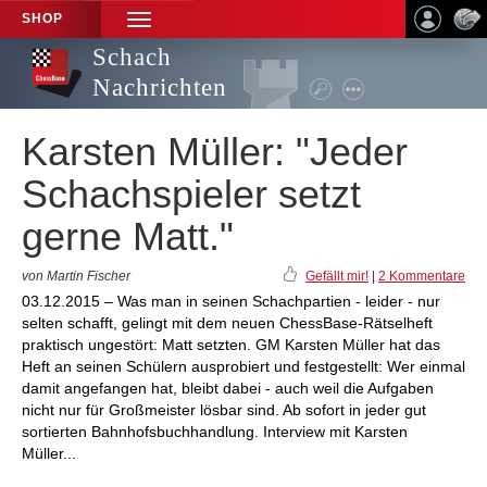
SHOP
TOGGLE
NAVIGATION
Schach
Nachrichten
Karsten Müller: "Jeder
Schachspieler setzt
gerne Matt."
von Martin Fischer
Gefällt mir!
|
2 Kommentare
03.12.2015 – Was man in seinen Schachpartien - leider - nur
selten schafft, gelingt mit dem neuen ChessBase-Rätselheft
praktisch ungestört: Matt setzten. GM Karsten Müller hat das
Heft an seinen Schülern ausprobiert und festgestellt: Wer einmal
damit angefangen hat, bleibt dabei - auch weil die Aufgaben
nicht nur für Großmeister lösbar sind. Ab sofort in jeder gut
sortierten Bahnhofsbuchhandlung. Interview mit Karsten
Müller...