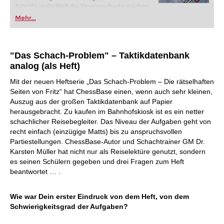
Schritte in die Welt des Vereinsschachs machen
oder bereits auf Turnierniveau spielen: Mit
Mehr...
FRITZ trainieren Sie effizienter, intelligenter und
individueller als je zuvor.
"Das Schach-Problem" – Taktikdatenbank
analog (als Heft)
Mit der neuen Heftserie „Das Schach-Problem – Die rätselhaften
Seiten von Fritz“ hat ChessBase einen, wenn auch sehr kleinen,
Auszug aus der großen Taktikdatenbank auf Papier
herausgebracht. Zu kaufen im Bahnhofskiosk ist es ein netter
schachlicher Reisebegleiter. Das Niveau der Aufgaben geht von
recht einfach (einzügige Matts) bis zu anspruchsvollen
Partiestellungen. ChessBase-Autor und Schachtrainer GM Dr.
Karsten Müller hat nicht nur als Reiselektüre genutzt, sondern
es seinen Schülern gegeben und drei Fragen zum Heft
beantwortet … .
Wie war Dein erster Eindruck von dem Heft, von dem
Schwierigkeitsgrad der Aufgaben?