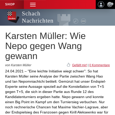
SHOP
TOGGLE
NAVIGATION
Schach
Nachrichten
Karsten Müller: Wie
Nepo gegen Wang
gewann
von Karsten Müller
Gefällt mir!
|
0 Kommentare
24.04.2021 – "Eine leichte Initiative wiegt schwer": So hat
Karsten Müller seine Analyse der Partie zwischen Wang Hao
und Ian Nepomniachtchi betitelt. Gemünzt hat unser Endspiel-
Experte seine Aussage speziell auf die Konstellation von T+S
gegen T+S, die sich in dieser Partie aus Runde 12 des
Kandidatenturniers ergeben hatte. Nepo gewann und konnte
einen Big Point im Kampf um den Turniersieg verbuchen. Nur
noch rechnerische Chancen hat Maxime Vachier-Lagrave, aber
der Endspielsieg des Franzosen gegen Kirill Alekseenko war für