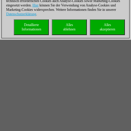
technisch erforderlichen Cookies auch Analyse-Cookies sowie Marketing-Cookies
eingesetzt werden.
Hier
können Sie der Verwendung von Analyse-Cookies und
Marketing-Cookies widersprechen. Weitere Informationen finden Sie in unserer
Datenschutzerklärung
.
Detaillierte
Alles
Alles
Informationen
ablehnen
akzeptieren