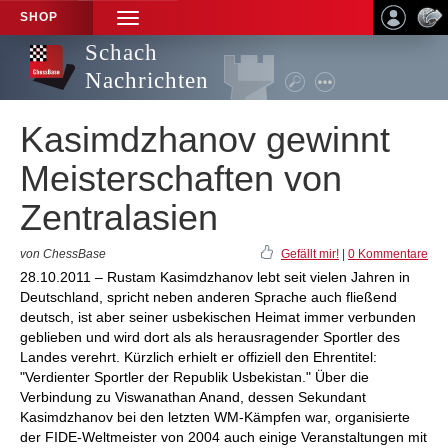
SHOP
TOGGLE
NAVIGATION
Schach
Nachrichten
Kasimdzhanov gewinnt
Meisterschaften von
Zentralasien
von ChessBase
Gefällt mir!
|
0 Kommentare
28.10.2011 – Rustam Kasimdzhanov lebt seit vielen Jahren in
Deutschland, spricht neben anderen Sprache auch fließend
deutsch, ist aber seiner usbekischen Heimat immer verbunden
geblieben und wird dort als als herausragender Sportler des
Landes verehrt. Kürzlich erhielt er offiziell den Ehrentitel:
"Verdienter Sportler der Republik Usbekistan." Über die
Verbindung zu Viswanathan Anand, dessen Sekundant
Kasimdzhanov bei den letzten WM-Kämpfen war, organisierte
der FIDE-Weltmeister von 2004 auch einige Veranstaltungen mit