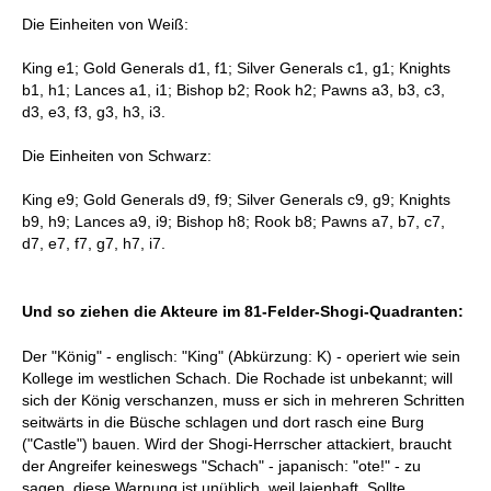
Die Einheiten von Weiß:
King e1; Gold Generals d1, f1; Silver Generals c1, g1; Knights
b1, h1; Lances a1, i1; Bishop b2; Rook h2; Pawns a3, b3, c3,
d3, e3, f3, g3, h3, i3.
Die Einheiten von Schwarz:
King e9; Gold Generals d9, f9; Silver Generals c9, g9; Knights
b9, h9; Lances a9, i9; Bishop h8; Rook b8; Pawns a7, b7, c7,
d7, e7, f7, g7, h7, i7.
Und so ziehen die Akteure im 81-Felder-Shogi-Quadranten:
Der "König" - englisch: "King" (Abkürzung: K) - operiert wie sein
Kollege im westlichen Schach. Die Rochade ist unbekannt; will
sich der König verschanzen, muss er sich in mehreren Schritten
seitwärts in die Büsche schlagen und dort rasch eine Burg
("Castle") bauen. Wird der Shogi-Herrscher attackiert, braucht
der Angreifer keineswegs "Schach" - japanisch: "ote!" - zu
sagen, diese Warnung ist unüblich, weil laienhaft. Sollte