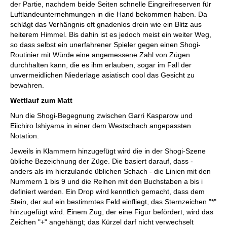
der Partie, nachdem beide Seiten schnelle Eingreifreserven für
Luftlandeunternehmungen in die Hand bekommen haben. Da
schlägt das Verhängnis oft gnadenlos drein wie ein Blitz aus
heiterem Himmel. Bis dahin ist es jedoch meist ein weiter Weg,
so dass selbst ein unerfahrener Spieler gegen einen Shogi-
Routinier mit Würde eine angemessene Zahl von Zügen
durchhalten kann, die es ihm erlauben, sogar im Fall der
unvermeidlichen Niederlage asiatisch cool das Gesicht zu
bewahren.
Wettlauf zum Matt
Nun die Shogi-Begegnung zwischen Garri Kasparow und
Eiichiro Ishiyama in einer dem Westschach angepassten
Notation.
Jeweils in Klammern hinzugefügt wird die in der Shogi-Szene
übliche Bezeichnung der Züge. Die basiert darauf, dass -
anders als im hierzulande üblichen Schach - die Linien mit den
Nummern 1 bis 9 und die Reihen mit den Buchstaben a bis i
definiert werden. Ein Drop wird kenntlich gemacht, dass dem
Stein, der auf ein bestimmtes Feld einfliegt, das Sternzeichen "*"
hinzugefügt wird. Einem Zug, der eine Figur befördert, wird das
Zeichen "+" angehängt; das Kürzel darf nicht verwechselt