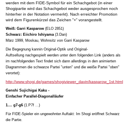
werden mit dem FIDE-Symbol für ein Schachgebot (in einer
Shogipartie wird das Schachgebot weder ausgesprochen noch
hinterher in der Notation vermerkt). Nach erreichter Promotion
wird dem Figurenkürzel das Zeichen "+" vorangestellt.
Weiß: Garri Kasparow
(ELO 2851)
Schwarz: Eiichiro Ishiyama
(3.Dan)
März 1999, Moskau, Wohnsitz von Garri Kasparow
Die Begegnung kannin Original-Optik und Original-
Auftsellung nachgespielt werden unter dem folgenden Link (anders als
im nachfolgenden Text findet sich dann allerdings in den animierten
Diagrammen die schwarze Partei "unten" und die weiße Partei "oben"
verortet):
http://www.shogi.de/games/shogiviewer_davin/kasparow_1st.html
Genshi Sujichigai Kaku -
Einfacher Parallel-Diagonalläufer
1.... g7-g6
(1.P7f …)
Für FIDE-Spieler ein ungewohnter Auftakt: Im Shogi eröffnet Schwarz
die Partie.