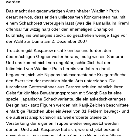
werden.
Das macht den gegenwärtigen Amtsinhaber Wladimir Putin
derart nervös, dass er den unliebsamen Konkurrenten mal mit
einem Schachbrett verprügeln lässt (was die Kamarilla im Kreml
offenbar für witzig hält) oder den ehemaligen Champion
kurzfristig ins Gefängnis steckt, so geschehen wenige Tage vor
der Wahl zur Duma am 2. Dezember 2007.
Trotzdem gibt Kasparow nicht klein bei und fordert den
übermächtigen Gegner weiter heraus, mutig wie ein Samurai.
Und das kommt nicht von ungefähr, schließlich hat der
Intimfeind von Wladimir Putin bereits vor Jahren damit
begonnen, sich wie Nippons todesverachtende Kriegermönche
den Exerzitien der mentalen Martial Arts unterziehen. Die
furchtlosen Gottesmänner aus Fernost schulen nämlich ihren
Geist für künftige Bewährungsproben mit Shogi: Das ist eine
speziell japanische Schachvariante, die ein asketisch-strenges
Design hat - statt Figuren werden mit Kanji-Zeichen beschriftete
einfarbige Plättchen über ein Areal von 81 Feldern bewegt - und
die äußerst anspruchsvoll ist, weil eroberte Steine zur
Verstärkung der eigenen Truppe wieder eingesetzt werden
dürfen. Und auch Kasparow hat sich, wie erst jetzt bekannt
geworden ist, vor einigen Jahren über die Regeln des Shogi