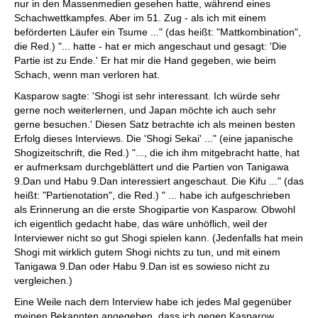
nur in den Massenmedien gesehen hatte, während eines
Schachwettkampfes. Aber im 51. Zug - als ich mit einem
beförderten Läufer ein Tsume ..." (das heißt: "Mattkombination",
die Red.) "... hatte - hat er mich angeschaut und gesagt: 'Die
Partie ist zu Ende.' Er hat mir die Hand gegeben, wie beim
Schach, wenn man verloren hat.
Kasparow sagte: 'Shogi ist sehr interessant. Ich würde sehr
gerne noch weiterlernen, und Japan möchte ich auch sehr
gerne besuchen.' Diesen Satz betrachte ich als meinen besten
Erfolg dieses Interviews. Die 'Shogi Sekai' ..." (eine japanische
Shogizeitschrift, die Red.) "..., die ich ihm mitgebracht hatte, hat
er aufmerksam durchgeblättert und die Partien von Tanigawa
9.Dan und Habu 9.Dan interessiert angeschaut. Die Kifu ..." (das
heißt: "Partienotation", die Red.) " ... habe ich aufgeschrieben
als Erinnerung an die erste Shogipartie von Kasparow. Obwohl
ich eigentlich gedacht habe, das wäre unhöflich, weil der
Interviewer nicht so gut Shogi spielen kann. (Jedenfalls hat mein
Shogi mit wirklich gutem Shogi nichts zu tun, und mit einem
Tanigawa 9.Dan oder Habu 9.Dan ist es sowieso nicht zu
vergleichen.)
Eine Weile nach dem Interview habe ich jedes Mal gegenüber
meinen Bekannten angegeben, dass ich gegen Kasparow