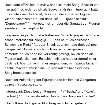
Nach dem offiziellen Interview habe ich mein Shogi-Spielset vor
ihm geöffnet, welches ich als Souvenir für ihn mitgebracht hatte.
Er kannte zwar die Regel, dass man die eroberten Figuren
wieder einsetzen darf, und dass 'Nifu' ..." (japanisch für:
"Doppelbauer") "... verboten sind - aber die Gangart der Figuren
kannte er überhaupt nicht.
Kasparow sagte: 'Ich habe bisher nur Schach gespielt. Ich habe
schon Interesse für XiangQi ...' " (das heißt: chinesisches
Schach, die Red.) " '... oder Shogi, aber ich habe (beides) noch
nie gespielt.' Er wäre auch noch nie in Japan gewesen,
bemerkte er. Ich habe ihn vorsichtig gefragt, ob ich denn die
Figuren aufstellen soll. Es schien mir, als habe er darauf bitter
gelächelt. Aber danach hat er angefangen, mir (spiegelbildlich)
nachzumachen, wie ich die Figuren auf meiner Seite des
Shogibretts aufstellte.
Nach der Aufstellung der Figuren habe ich ihm die Gangarten
gezeigt. Kasparow sagte:
'Interessant. Diese beiden Figuren ...' " ("Hissha" und "Kaku",
die Red.) " '... haben dieselbe Gangart wie Turm und Läufer!'
'Gold? Kann die Figur nicht schräg nach hinten gehen?'