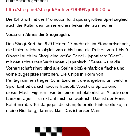
aufmerksam gemacht:
http://shogi.net/shogi-l/Archive/1999/Njul06-00.txt
Die ISPS will mit der Promotion für Japans großes Spiel zugleich
auch die Kultur des Kaiserreiches bekannter zu machen.
Vorab ein Abriss der Shogiregeln.
Das
Shogi-Brett
hat 9x9 Felder, 17 mehr als im Standardschach,
die Linien reichen folglich von a bis i und die Reihen von 1 bis 9.
Obwohl auch im
Shogi
eine weiße Partei - japanisch: "Gote" -
mit den schwarzen Verbänden - japanisch: "
Sente
" - um die
Vorherrschaft ringt, sind alle Steine bloß einfarbige flache und
vorne
zugespitze
Plättchen. Die Chips in Form von
Pentagrammen tragen Schriftzeichen, die angeben, um welche
Spiel-Einheit es sich jeweils handelt. Weist die Spitze einer
dieser Flach-Figuren - wie bei einer mittelalterlichen Attacke der
Lanzenträger
- ,
direkt auf mich, so weiß ich: Das ist der Feind.
Kehrt mir das Teil dagegen die stumpfe breite Hinterseite zu, in
meine Richtung, dann ist klar: Das ist unser Mann.