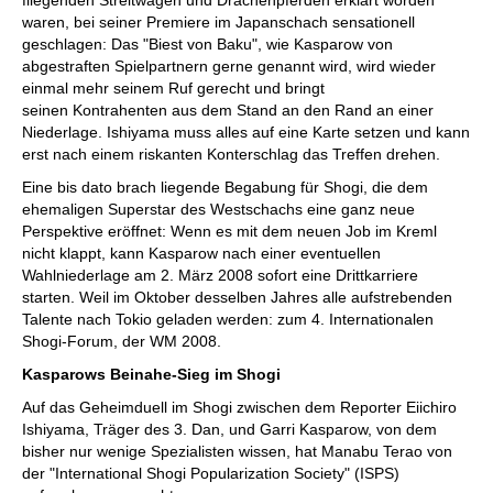
fliegenden Streitwagen und Drachenpferden erklärt worden
waren, bei seiner Premiere im Japanschach sensationell
geschlagen: Das "Biest von Baku", wie Kasparow von
abgestraften Spielpartnern gerne genannt wird, wird wieder
einmal mehr seinem Ruf gerecht und bringt
seinen Kontrahenten aus dem Stand an den Rand an einer
Niederlage. Ishiyama muss alles auf eine Karte setzen und kann
erst nach einem riskanten Konterschlag das Treffen drehen.
Eine bis dato brach liegende Begabung für Shogi, die dem
ehemaligen Superstar des Westschachs eine ganz neue
Perspektive eröffnet: Wenn es mit dem neuen Job im Kreml
nicht klappt, kann Kasparow nach einer eventuellen
Wahlniederlage am 2. März 2008 sofort eine Drittkarriere
starten. Weil im Oktober desselben Jahres alle aufstrebenden
Talente nach Tokio geladen werden: zum 4. Internationalen
Shogi-Forum, der WM 2008.
Kasparows Beinahe-Sieg im Shogi
Auf das Geheimduell im Shogi zwischen dem Reporter Eiichiro
Ishiyama, Träger des 3. Dan, und Garri Kasparow, von dem
bisher nur wenige Spezialisten wissen, hat Manabu Terao von
der "International Shogi Popularization Society" (ISPS)