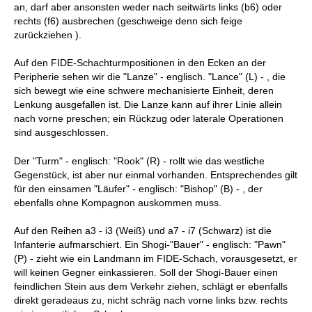
an, darf aber ansonsten weder nach seitwärts links (b6) oder
rechts (f6) ausbrechen (geschweige denn sich feige
zurückziehen
).
Auf den FIDE-Schachturmpositionen in den Ecken an der
Peripherie sehen wir die "Lanze" - englisch. "Lance" (L) - , die
sich bewegt wie eine schwere mechanisierte Einheit, deren
Lenkung ausgefallen ist. Die Lanze kann auf ihrer Linie allein
nach vorne preschen; ein Rückzug oder laterale Operationen
sind ausgeschlossen.
Der "Turm" - englisch: "Rook" (R) - rollt wie das westliche
Gegenstück, ist aber nur einmal vorhanden. Entsprechendes gilt
für den einsamen "Läufer" - englisch: "Bishop" (B) - , der
ebenfalls ohne Kompagnon auskommen muss.
Auf den Reihen a3 - i3 (Weiß) und a7 - i7 (Schwarz) ist die
Infanterie aufmarschiert. Ein Shogi-"Bauer" - englisch: "Pawn"
(P) - zieht wie ein Landmann im FIDE-Schach, vorausgesetzt, er
will keinen Gegner einkassieren. Soll der Shogi-Bauer einen
feindlichen Stein aus dem Verkehr ziehen, schlägt er ebenfalls
direkt geradeaus zu, nicht schräg nach vorne links bzw. rechts