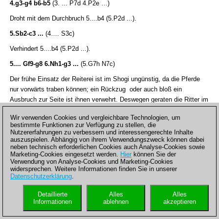
4.g3-g4 b6-b5
(3. ... P7d 4.P2e …)
Droht mit dem Durchbruch 5....b4 (5.P2d ...).
5.Sb2-c3 ...
(4…. S3c)
Verhindert 5....b4 (5.P2d ...).
5.... Gf9-g8 6.
N
h1-g3 ...
(5.G7h N7c)
Der frühe Einsatz der Reiterei ist im Shogi ungünstig, da die Pferde
nur vorwärts traben können; ein Rückzug oder auch bloß ein
Ausbruch zur Seite ist ihnen verwehrt. Deswegen geraten die Ritter im
Mittelspiel leicht ins Gedränge.
Wir verwenden Cookies und vergleichbare Technologien, um
6.... Sg9-h8 7.h3-h4 Sh8-g7 8.h4-h5
bestimmte Funktionen zur Verfügung zu stellen, die
B
-d6 drops!
(6.S8 h P8d 7.S7g
Nutzererfahrungen zu verbessern und interessengerechte Inhalte
P8e 8.B*4f ! …)
auszuspielen. Abhängig von ihrem Verwendungszweck können dabei
neben technisch erforderlichen Cookies auch Analyse-Cookies sowie
Der Läufer fesselt den weißen
N
g3 (N7c) - weil er den diagonal
Marketing-Cookies eingesetzt werden.
Hier
können Sie der
dahinter postierten
R
h2 (R8b) auf's Korn nimmt.
Verwendung von Analyse-Cookies und Marketing-Cookies
widersprechen. Weitere Informationen finden Sie in unserer
9.Sg1-f2 Sg7-f6
(8…. S6b 9.S6f … )
Datenschutzerklärung
.
Das ist der Geist der Samurai - die Offiziere (hier: ein Silbergeneral)
Detaillierte
Alles
Alles
stellen sich vor die Front und attackieren.
Informationen
ablehnen
akzeptieren
10.h5-h6 ...
(9…. P8f)