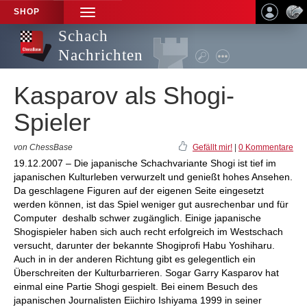
SHOP
TOGGLE
NAVIGATION
Schach
Nachrichten
Kasparov als Shogi-
Spieler
von ChessBase
Gefällt mir!
|
0 Kommentare
19.12.2007 – Die japanische Schachvariante Shogi ist tief im
japanischen Kulturleben verwurzelt und genießt hohes Ansehen.
Da geschlagene Figuren auf der eigenen Seite eingesetzt
werden können, ist das Spiel weniger gut ausrechenbar und für
Computer deshalb schwer zugänglich. Einige japanische
Shogispieler haben sich auch recht erfolgreich im Westschach
versucht, darunter der bekannte Shogiprofi Habu Yoshiharu.
Auch in in der anderen Richtung gibt es gelegentlich ein
Überschreiten der Kulturbarrieren. Sogar Garry Kasparov hat
einmal eine Partie Shogi gespielt. Bei einem Besuch des
japanischen Journalisten Eiichiro Ishiyama 1999 in seiner