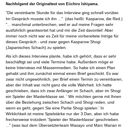
Nachfolgend der Originaltext von Eiichiro Ishiyama.
Die vereinbarte Stunde für das Interview ging schnell vorüber.
"
Im Gespräch musste ich ihn ..." (das heißt: Kasparow, die Red.)
"... manchmal unterbrechen, weil er auf meine Fragen sehr
ausführlich geantwortet hat und mir die Zeit davonlief. Aber
immer noch nicht war es Zeit für meine vorbereitete Intrige für
dieses Gespräch - und zwar gegen Kasparow Shogi
(Japanisches Schach) zu spielen.
Als ich dieses Interview plante, habe ich gehört, dass er sehr
beschäftigt sei und viele Termine habe. Außerdem möge er
keine Interviews mit Massenmedien. So habe ich einen Plan
gehabt und ihm zunächst einmal einen Brief geschickt. Es war
zwar nicht ungewöhnlich, per Brief einen Termin zu vereinbaren,
aber der Inhalt war nicht ganz die volle Wahrheit. Ich hatte
geschrieben, dass ich zwar Anfänger im Schach, aber im Shogi
ein Spieler der Masterklasse sei. ' Wir möchten gerne mit Ihnen
über die Beziehung zwischen Schach und Shogi reden, und
wenn es geht, gegen Sie eine Partie Shogi spielen.' In
Wirklichkeit ist meine Spielstärke nur der 3.Dan, aber ich habe
frecherweise trotzdem 'Spieler der Masterklasse' geschrieben.
..." (was laut dem Übersetzterteam Masayo und Marc Marian in