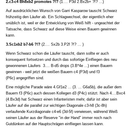
2.c3-c4
B
h8xb2 promotes ?!?
(1…. P3d 2.Bx2b+ ?!? …)
Auf ausdrücklichen Wunsch von Garri Kasparow tauscht Schwarz
frühzeitig den Läufer ab. Ein Schlagwechsel, der eigentlich eher
unüblich ist, weil er der Entwicklung von Weiß hilft - ungeachtet der
Tatsache, dass Schwarz auf diese Weise einen Bauern gewinnen
kann.
3.Sc1xb2 b7-b6 ?!?
(2…. Sx2b 3.P2f ?!? … )
Wenn Schwarz schon die Läufer tauscht, dann sollte er auch
konsequent fortsetzen und durch das sofortige Einfliegen des neu
gewonnenen Läufers 3.... B-d5 drops (3.B*4e ...) einen Bauern
gewinnen - weil jetzt die weißen Bauern c4 (P3d) und f3
(P6c) angegriffen sind.
Eine mögliche Parade wäre 4.Gf1e2 ... (3. ... G6a5b), die außer dem
Bauern f3 (P6c) auch dessen Kollegen d3 (P4c) stützt. Nach 4....
Bx
c4
(4.Bx3d) hat Schwarz einen Infanteristen mehr, dafür ist aber sein
Läufer auf die parallel zur wichtigen Diagonale c3-h8 (3c-8h)
verlaufende Kurzdiagonale c4-e6 (3d-5f) verwiesen, während Weiß
seinen Läufer aus der Reserve "in der Hand" immer noch nach
Gutdünken auf der Hauptschrägen einfliegen lassen kann.