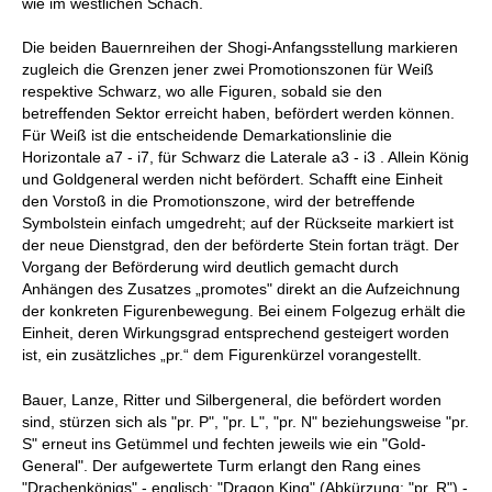
wie im westlichen Schach.
Die beiden Bauernreihen der Shogi-Anfangsstellung markieren
zugleich die Grenzen jener zwei Promotionszonen für Weiß
respektive Schwarz, wo alle Figuren, sobald sie den
betreffenden Sektor erreicht haben, befördert werden können.
Für Weiß ist die entscheidende Demarkationslinie die
Horizontale a7 - i7, für Schwarz die Laterale a3 - i3 . Allein König
und Goldgeneral werden nicht befördert. Schafft eine Einheit
den Vorstoß in die Promotionszone, wird der betreffende
Symbolstein einfach umgedreht; auf der Rückseite markiert ist
der neue Dienstgrad, den der beförderte Stein fortan trägt. Der
Vorgang der Beförderung wird deutlich gemacht durch
Anhängen des Zusatzes „promotes" direkt an die Aufzeichnung
der konkreten Figurenbewegung. Bei einem Folgezug erhält die
Einheit, deren Wirkungsgrad entsprechend gesteigert worden
ist, ein zusätzliches „pr.“ dem Figurenkürzel vorangestellt.
Bauer, Lanze, Ritter und Silbergeneral, die befördert worden
sind, stürzen sich als "pr. P", "pr. L", "pr. N" beziehungsweise "pr.
S" erneut ins Getümmel und fechten jeweils wie ein "Gold-
General". Der aufgewertete Turm erlangt den Rang eines
"Drachenkönigs" - englisch: "Dragon King" (Abkürzung: "pr. R") -