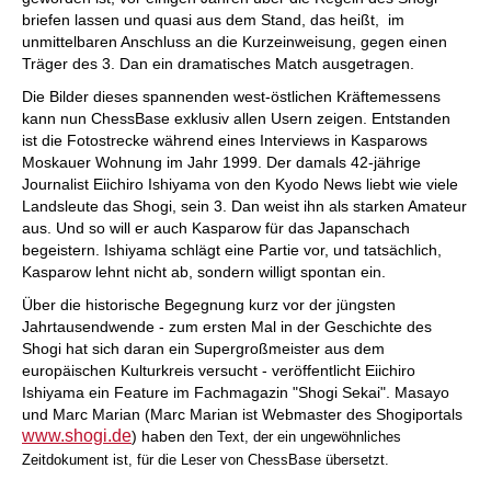
briefen lassen und quasi aus dem Stand, das heißt, im
unmittelbaren Anschluss an die Kurzeinweisung, gegen einen
Träger des 3. Dan ein dramatisches Match ausgetragen.
Die Bilder dieses spannenden west-östlichen Kräftemessens
kann nun ChessBase exklusiv allen Usern zeigen. Entstanden
ist die Fotostrecke während eines Interviews in Kasparows
Moskauer Wohnung im Jahr 1999. Der damals 42-jährige
Journalist Eiichiro Ishiyama von den Kyodo News liebt wie viele
Landsleute das Shogi, sein 3. Dan weist ihn als starken Amateur
aus. Und so will er auch Kasparow für das Japanschach
begeistern. Ishiyama schlägt eine Partie vor, und tatsächlich,
Kasparow lehnt nicht ab, sondern willigt spontan ein.
Über die historische Begegnung kurz vor der jüngsten
Jahrtausendwende - zum ersten Mal in der Geschichte des
Shogi hat sich daran ein Supergroßmeister aus dem
europäischen Kulturkreis versucht - veröffentlicht Eiichiro
Ishiyama ein Feature im Fachmagazin "Shogi Sekai". Masayo
und Marc Marian (Marc Marian ist Webmaster des Shogiportals
www.shogi.de
) haben
den Text, der ein ungewöhnliches
Zeitdokument ist, für die Leser von ChessBase übersetzt.