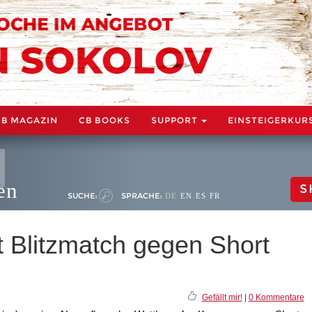
CB MAGAZIN
CB BOOKS
SUPPORT
EINSTEIGERKUR
en
S
SUCHE:
SPRACHE:
DE
EN
ES
FR
 Blitzmatch gegen Short
Gefällt mir!
|
0 Kommentare