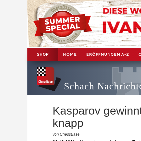
HOME
ERÖFFNUNGEN A-Z
SHOP
Schach Nachricht
Kasparov gewinnt
knapp
von ChessBase