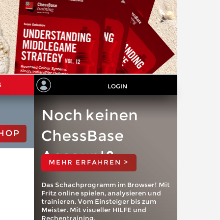
S
LOGIN
Noch keinen
ChessBase
HOP
Account?
MEHR ERFAHREN >
Das Schachprogramm im Browser! Mit
Fritz online spielen, analysieren und
trainieren. Vom Einsteiger bis zum
Meister. Mit visueller HILFE und
Rechentraining.