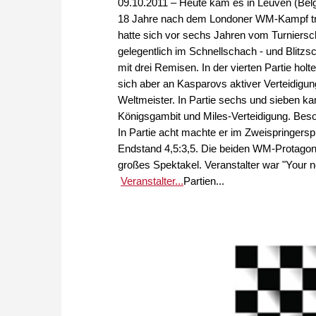
09.10.2011 – Heute kam es in Leuven (Bel
18 Jahre nach dem Londoner WM-Kampf traf
hatte sich vor sechs Jahren vom Turniersc
gelegentlich im Schnellschach - und Blitz
mit drei Remisen. In der vierten Partie hol
sich aber an Kasparovs aktiver Verteidigung
Weltmeister. In Partie sechs und sieben ka
Königsgambit und Miles-Verteidigung. Beso
In Partie acht machte er im Zweispringerspi
Endstand 4,5:3,5. Die beiden WM-Protagoni
großes Spektakel. Veranstalter war "Your n
Veranstalter...
Partien...