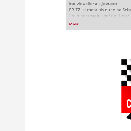
individueller als je zuvor.
FRITZ ist mehr als nur eine Sch
Trainingsrevolution! Egal, ob Si
Vereinsschachs machen oder ber
Mehr...
FRITZ trainieren Sie effizienter,
zuvor.