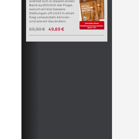
widmet sich in diesem ersten
Band ausführlich der Frage,
warum wir klar bessere
Stellungen oft nicht in einen
Sieg umwandeln können –
und wie wir das ändern.
69,90 €
49,89 €