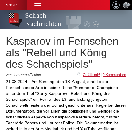
SHOP
TOGGLE
NAVIGATION
Schach
Nachrichten
Kasparov im Fernsehen -
als "Rebell und König
des Schachspiels"
von Johannes Fischer
Gefällt mir!
|
0 Kommentare
21.08.2024 – Am Sonntag, den 18. August, strahlte der
Fernsehsender Arte in seiner Reihe "Summer of Champions"
unter dem Titel "Garry Kasparow - Rebell und König des
Schachspiels" ein Porträt des 13. und bislang jüngsten
Schachweltmeisters der Schachgeschichte aus. Regie bei dieser
Dokumentation, die vor allem die politischen und weniger die
schachlichen Aspekte von Kasparovs Karriere betont, führten
Tancrède Bonora und Laurent Follea. Die Dokumentation ist
weiterhin in der Arte-Mediathek und bei YouTube verfügbar.