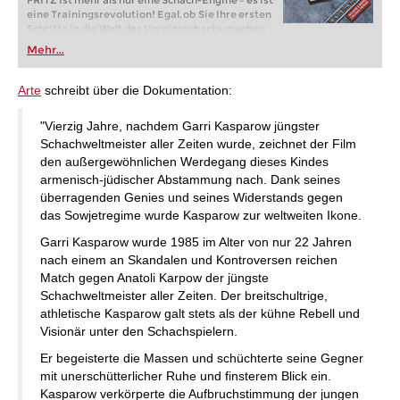
FRITZ ist mehr als nur eine Schach-Engine – es ist
eine Trainingsrevolution! Egal, ob Sie Ihre ersten
Schritte in die Welt des Vereinsschachs machen
oder bereits auf Turnierniveau spielen: Mit
Mehr...
FRITZ trainieren Sie effizienter, intelligenter und
individueller als je zuvor.
Arte
schreibt über die Dokumentation:
"Vierzig Jahre, nachdem Garri Kasparow jüngster
Schachweltmeister aller Zeiten wurde, zeichnet der Film
den außergewöhnlichen Werdegang dieses Kindes
armenisch-jüdischer Abstammung nach. Dank seines
überragenden Genies und seines Widerstands gegen
das Sowjetregime wurde Kasparow zur weltweiten Ikone.
Garri Kasparow wurde 1985 im Alter von nur 22 Jahren
nach einem an Skandalen und Kontroversen reichen
Match gegen Anatoli Karpow der jüngste
Schachweltmeister aller Zeiten. Der breitschultrige,
athletische Kasparow galt stets als der kühne Rebell und
Visionär unter den Schachspielern.
Er begeisterte die Massen und schüchterte seine Gegner
mit unerschütterlicher Ruhe und finsterem Blick ein.
Kasparow verkörperte die Aufbruchstimmung der jungen