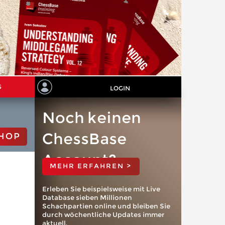
S
LOGIN
Noch keinen
ChessBase
HOP
Account?
MEHR ERFAHREN >
Erleben Sie beispielsweise mit Live
Database sieben Millionen
Schachpartien online und bleiben Sie
durch wöchentliche Updates immer
aktuell.