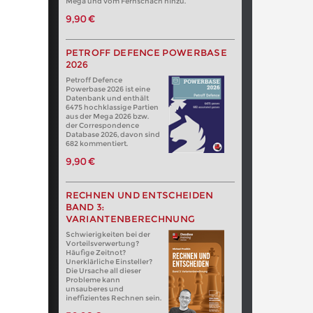
Mega und vom Fernschach hinzu.
9,90 €
PETROFF DEFENCE POWERBASE
2026
Petroff Defence
Powerbase 2026 ist eine
Datenbank und enthält
6475 hochklassige Partien
aus der Mega 2026 bzw.
der Correspondence
Database 2026, davon sind
682 kommentiert.
9,90 €
RECHNEN UND ENTSCHEIDEN
BAND 3:
VARIANTENBERECHNUNG
Schwierigkeiten bei der
Vorteilsverwertung?
Häufige Zeitnot?
Unerklärliche Einsteller?
Die Ursache all dieser
Probleme kann
unsauberes und
ineffizientes Rechnen sein.