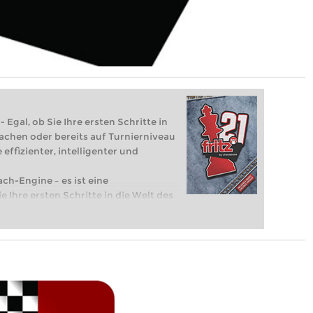
 Egal, ob Sie Ihre ersten Schritte in
achen oder bereits auf Turnierniveau
 effizienter, intelligenter und
ach-Engine – es ist eine
e Ihre ersten Schritte in die Welt des
eits auf Turnierniveau spielen: Mit
 intelligenter und individueller als je