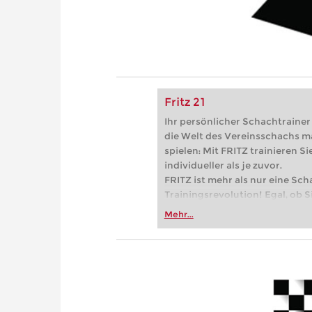
Fritz 21
Ihr persönlicher Schachtrainer -
die Welt des Vereinsschachs m
spielen: Mit FRITZ trainieren Sie
individueller als je zuvor.
FRITZ ist mehr als nur eine Sch
Trainingsrevolution! Egal, ob Si
Vereinsschachs machen oder ber
Mehr...
FRITZ trainieren Sie effizienter,
zuvor.