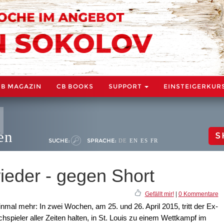
CB MAGAZIN
CB BOOKS
SUPPORT
EINSTEIGERKUR
en
S
SUCHE:
SPRACHE:
DE
EN
ES
FR
ieder - gegen Short
Gefällt mir!
|
0 Kommentare
mal mehr: In zwei Wochen, am 25. und 26. April 2015, tritt der Ex-
hspieler aller Zeiten halten, in St. Louis zu einem Wettkampf im