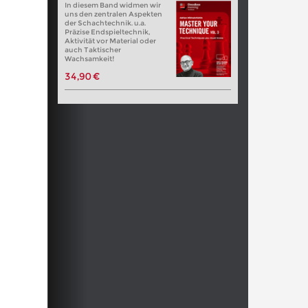
In diesem Band widmen wir
uns den zentralen Aspekten
der Schachtechnik. u.a.
Präzise Endspieltechnik,
Aktivität vor Material oder
auch Taktischer
Wachsamkeit!
34,90 €