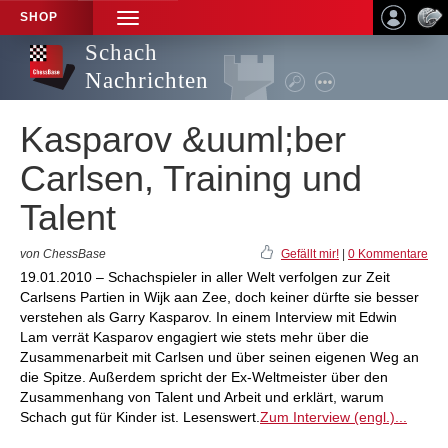
SHOP
TOGGLE
NAVIGATION
Schach
Nachrichten
Kasparov &uuml;ber
Carlsen, Training und
Talent
von ChessBase
Gefällt mir!
|
0 Kommentare
19.01.2010 – Schachspieler in aller Welt verfolgen zur Zeit
Carlsens Partien in Wijk aan Zee, doch keiner dürfte sie besser
verstehen als Garry Kasparov. In einem Interview mit Edwin
Lam verrät Kasparov engagiert wie stets mehr über die
Zusammenarbeit mit Carlsen und über seinen eigenen Weg an
die Spitze. Außerdem spricht der Ex-Weltmeister über den
Zusammenhang von Talent und Arbeit und erklärt, warum
Schach gut für Kinder ist. Lesenswert.
Zum Interview (engl.)...