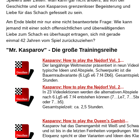
Spielers aller Zeiten. Man kann gar nicht anders, als von der
Geschichte und von Kasparovs grenzenloser Begeisterung und
Liebe für das Schach gefesselt zu sein.
Am Ende bleibt mir nur eine nicht beantwortete Frage: Wie kann
jemand mit einer solch offensichtlichen und überwältigenden
Liebe zum Schach es überhaupt ertragen, sich mit gerade
einmal 42 Jahren vom Spiel zurückzuziehen?
"Mr. Kasparov" - Die große Trainingsreihe
Kasparov: How to play the Najdorf Vol. 1
...
Der langjährige Weltmeister präsentiert in neun Video
typische Ideen und Abspiele, Schwerpunkt ist die
Bauernraubvariante (6.Lg5 e6 7.f4 Db6). Gesamtspielz
Stunden.
Kasparov: How to play the Najdorf Vol. 2
...
In 23 Videolektionen werden die alternativen Abspiele 
nach 6.Lg5 e6 7.f4 entstehen können (7…Le7, 7…S
oder 7…b5).
Gesamtspielzeit: ca. 2,5 Stunden.
Kasparov: How to play the Queen's Gambit
...
Kasparov hat das Damengambit mit Weiß und Schwar
und ist bis in die letzten Feinheiten vorgedrungen. Mi
Eloquenz spricht er über Varianten und Ideen des Kl