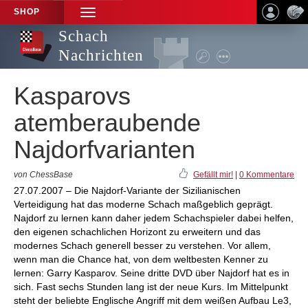
SHOP
TOGGLE
NAVIGATION
Schach
Nachrichten
Kasparovs
atemberaubende
Najdorfvarianten
von ChessBase
Gefällt mir!
|
0 Kommentare
27.07.2007 – Die Najdorf-Variante der Sizilianischen
Verteidigung hat das moderne Schach maßgeblich geprägt.
Najdorf zu lernen kann daher jedem Schachspieler dabei helfen,
den eigenen schachlichen Horizont zu erweitern und das
modernes Schach generell besser zu verstehen. Vor allem,
wenn man die Chance hat, von dem weltbesten Kenner zu
lernen: Garry Kasparov. Seine dritte DVD über Najdorf hat es in
sich. Fast sechs Stunden lang ist der neue Kurs. Im Mittelpunkt
steht der beliebte Englische Angriff mit dem weißen Aufbau Le3,