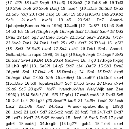
(17...f2?! 18.Lxf2 Dxg5 19.Le3)
18.Sxh3 (18.Txh3 e5 19.Txf3
(19.Sfe6 fxe6 20.Sxe6 Da5)
19...exd4
(19...Da5 20.Sb3 Dxa2
21.Sd5 Tc8)
20.Txd4 Da5) 18...e5! 19.Sb3
(19.Sxf3 Da5 20.Kb1
Sc3+ 21.bxc3 bxc3)
19...a5 20.Sd2 Dc7 Anand-
Ljubojevic,Buenos Aires 1994]
12...d5
[12...Da5!? 13.Lh3 Se5
14.b3 Tc8 15.a4
(15.g5 hxg5 16.hxg5 Sxf3 17.Sxf3 Sxe4 18.Dd3
Dxa2 19.Ld4 Sg3 20.Lxe6 Dxc2+ 21.Dxc2 Se2+ 22.Kd2 Txc2+
23.Kxc2 Txh1 24.Txh1 Lxf3 25.Lxf7+ Kxf7 26.Tf1!=)
15...g5!?
(15...Sxf3 16.Sxf3 Lxe4 17.Sd4 Lxh1 18.Txh1 Se4÷
Anand-
Gelfand,Haifa rapid 1998
)
16.Lg2
(16.hxg5 hxg5 17.Lxg5? Sxf3
18.Sxf3 Sxe4 19.Df4 Dc5 20.c4 bxc3–+)
16...Tg8 17.hxg5 hxg5]
13.Lh3 g5!
[13...Se5?! 14.g5 Sfd7
(14...Da5? 15.Sb3 Dxa2
16.gxf6 Sc4 17.Dd4 e5 18.Dxc4+-; 14...Sc4 15.De2! hxg5
16.hxg5 Da5 17.b3 Sh5 18.exd5±)
15.Lxe6!? (15.De2 dxe4
(15...Da5 16.b3! Topalov
(16.f4 Sc4 17.b3 Sxe3 18.Dxe3 dxe4
19.g6 Sc5 20.gxf7+ Kxf7÷
Ivanchuk-Van Wely,Wijk aan Zee
1996
)
) 16.f4 Sd3+!
(16...Sf3 17.g6±)
17.cxd3 exd3 18.Dxd3 Sc5
19.Dc2 Le4 20.Lg2!
(20.Sxe6?! fxe6 21.Txd8+ Txd8 22.Lxc5
Lxc2 23.Lxf8 Kxf8 24.Kxc2
Anand-Topalov,Tilburg 1998
)
20...Lxc2 21.Lc6+ Sd7 22.Sxc2 hxg5 23.fxg5 Tc8 24.Txd7 Dxd7
25.Lxd7+ Kxd7 26.Sd2² Anand) 15...fxe6 16.Sxe6 Da5 17.gxh6
gxh6 18.exd5‚]
14.hxg5
[14.Lg2?! gxh4 15.Txh4 dxe4