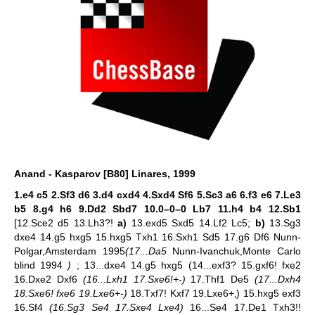
Anand - Kasparov [B80] Linares, 1999
1.e4 c5 2.Sf3 d6 3.d4 cxd4 4.Sxd4 Sf6 5.Sc3 a6 6.f3 e6 7.Le3
b5 8.g4 h6 9.Dd2 Sbd7 10.0–0–0 Lb7 11.h4 b4 12.Sb1
[12.Sce2 d5 13.Lh3?!
a)
13.exd5 Sxd5 14.Lf2 Lc5;
b)
13.Sg3
dxe4 14.g5 hxg5 15.hxg5 Txh1 16.Sxh1 Sd5 17.g6 Df6 Nunn-
Polgar,Amsterdam 1995
(17...Da5
Nunn-Ivanchuk,Monte Carlo
blind 1994
)
; 13...dxe4 14.g5 hxg5 (14...exf3? 15.gxf6! fxe2
16.Dxe2 Dxf6
(16...Lxh1 17.Sxe6!+-)
17.Thf1 De5
(17...Dxh4
18.Sxe6! fxe6 19.Lxe6+-)
18.Txf7! Kxf7 19.Lxe6+‚) 15.hxg5 exf3
16.Sf4
(16.Sg3 Se4 17.Sxe4 Lxe4)
16...Se4 17.De1 Txh3!!