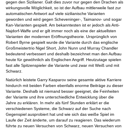
gegen den Sizilianer. Galt dies zuvor nur gegen den Drachen als
wirkungsvolle Möglichkeit, so ist der Aufbau mittlerweile fast zur
automatischen Antwort auf viele sizilianische Varianten
geworden und wird gegen Scheveninger-, Taimanov- und sogar
Kan-Varianten gespielt. Am bekanntesten ist er jedoch als Anti-
Najdorf-Waffe und er gilt immer noch als eine der aktuellsten
Varianten der modernen Eröffnungstheorie. Ursprünglich von
Robert Byrne gespielt wurde die Variante durch das englische
Großmeistertrio Nigel Short, John Nunn und Murray Chandler
bedeutend verbessert und deshalb bezeichnet man den Aufbau
heute für gewöhnlich als Englischen Angriff. Heutzutage spielen
fast alle Spitzenspieler die Variante und zwar mit Weiß und mit
Schwarz.
Natürlich leistete Garry Kasparov seine gesamte aktive Karriere
hindurch mit beiden Farben ebenfalls enorme Beiträge zu dieser
Variante. Deshalb ist niemand besser geeignet, die Feinheiten
der Variante und ihre unterschiedliche Entwicklung über die
Jahre zu erklären. In mehr als fünf Stunden erklärt er die
verschiedenen Systeme, die Schwarz auf der Suche nach
Gegenspiel ausprobiert hat und wie sich das weiße Spiel im
Laufe der Zeit änderte, um darauf zu reagieren. Das wiederum
führte zu neuen Versuchen von Schwarz, neuen Versuchen von