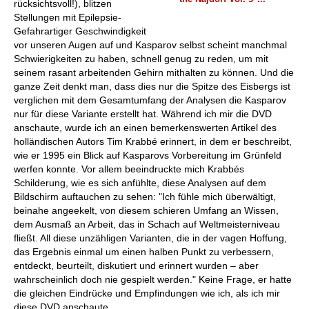
rücksichtsvoll!), blitzen
Stellungen mit Epilepsie-
Gefahrartiger Geschwindigkeit
vor unseren Augen auf und Kasparov selbst scheint manchmal
Schwierigkeiten zu haben, schnell genug zu reden, um mit
seinem rasant arbeitenden Gehirn mithalten zu können. Und die
ganze Zeit denkt man, dass dies nur die Spitze des Eisbergs ist
verglichen mit dem Gesamtumfang der Analysen die Kasparov
nur für diese Variante erstellt hat. Während ich mir die DVD
anschaute, wurde ich an einen bemerkenswerten Artikel des
holländischen Autors Tim Krabbé erinnert, in dem er beschreibt,
wie er 1995 ein Blick auf Kasparovs Vorbereitung im Grünfeld
werfen konnte. Vor allem beeindruckte mich Krabbés
Schilderung, wie es sich anfühlte, diese Analysen auf dem
Bildschirm auftauchen zu sehen: "Ich fühle mich überwältigt,
beinahe angeekelt, von diesem schieren Umfang an Wissen,
dem Ausmaß an Arbeit, das in Schach auf Weltmeisterniveau
fließt. All diese unzähligen Varianten, die in der vagen Hoffung,
das Ergebnis einmal um einen halben Punkt zu verbessern,
entdeckt, beurteilt, diskutiert und erinnert wurden – aber
wahrscheinlich doch nie gespielt werden." Keine Frage, er hatte
die gleichen Eindrücke und Empfindungen wie ich, als ich mir
diese DVD anschaute.