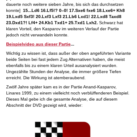
dauerte noch weitere sieben Jahre, bis sich das durchsetzen
konnte]
15...Ld6 16.Lf5!? 0–0! 17.Sxe6 fxe6 18.Lxe6+ Kh8
19.Lxd5 Sxf3! 20.Lxf3 Lxf3 21.Lb6 Lxd1! 22.Lxd8 Taxd8
23.Dxd1?! Lf4+ 24.Kb1 Txd1+ 25.Txd1 Lxh2.
Schwarz hat
klaren Vorteil, den Kasparov im weiteren Verlauf der Partie
jedoch nicht verwandeln konnte.
Beispielvideo aus dieser Partie
...
Wichtig zu wissen ist, dass außer der oben angeführten Variante
beide Seiten bei fast jedem Zug Alternativen haben, die meist
ebenfalls bis zu einem klaren Urteil ausanalysiert wurden.
Ungezählte Stunden der Analyse, die immer größere Tiefen
erreicht. Die Wirkung ist atemberaubend.
Zwölf Jahre später kam es in der Partie Anand-Kasparov,
Linares 1999, zu einem vielleicht noch verblüffenderen Beispiel.
Dieses Mal gebe ich die gesamte Analyse, die auf diesem
Abschnitt der DVD gezeigt wird, wieder: