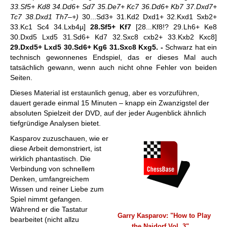
33.Sf5+ Kd8 34.Dd6+ Sd7 35.De7+ Kc7 36.Dd6+ Kb7 37.Dxd7+
Tc7 38.Dxd1 Th7–+)
30...Sd3+ 31.Kd2 Dxd1+ 32.Kxd1 Sxb2+
33.Kc1 Sc4 34.Lxb4µ]
28.Sf5+ Kf7
[28...Kf8!? 29.Lh6+ Ke8
30.Dxd5 Lxd5 31.Sd6+ Kd7 32.Sxc8 cxb2+ 33.Kxb2 Kxc8]
29.Dxd5+ Lxd5 30.Sd6+ Kg6 31.Sxc8 Kxg5. -
Schwarz hat ein
technisch gewonnenes Endspiel, das er dieses Mal auch
tatsächlich gewann, wenn auch nicht ohne Fehler von beiden
Seiten.
Dieses Material ist erstaunlich genug, aber es vorzuführen,
dauert gerade einmal 15 Minuten – knapp ein Zwanzigstel der
absoluten Spielzeit der DVD, auf der jeder Augenblick ähnlich
tiefgründige Analysen bietet.
Kasparov zuzuschauen, wie er
diese Arbeit demonstriert, ist
wirklich phantastisch. Die
Verbindung von schnellem
Denken, umfangreichem
Wissen und reiner Liebe zum
Spiel nimmt gefangen.
Während er die Tastatur
Garry
Kasparov: "How to Play
bearbeitet (nicht allzu
the Najdorf Vol. 3"
...