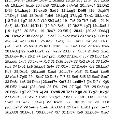
(15...Sxe4?! 16.fxe4 Dxh4 17.exd5‚)
16.g5 Sd5 17.f4 Sc5 18.f5
e5 19.Lxe4 hxg5 20.Txh8
(20.Lxg5 Txh4µ)
20...Sxe4 21.Dh2
Df6]
14...hxg5 15.exd5 Sxd5 16.Lxg5 Db6!
[16...Dxg5?!
17.Dxg5 Lh6 18.Dxh6 Txh6 19.Lg2]
17.Lg2 Txh1 18.Lxh1
[18.Txh1 Lg7 19.Se2
(19.Sb3 a5‚)
19...Tc8 20.Th7 Le5 …21.f4
Se3]
18...Tc8! 19.Te1!
[19.f4? Sc3!; 19.Dh2?! Lg7]
19...Da5!!
[19...Lg7? 20.Sf5±; 19...Tc4? 20.Sf5±]
20.f4!
[20.a3 Db6ƒ]
20...Dxa2 21.f5 Sc5!
[21...Sc3? 22.bxc3 bxc3 23.Sxc3
(23.De3?
e5! 24.Sxc3 Da3+ 25.Kd2 Txc3)
23...Da1+ 24.Sb1 La3+
(24...Lxh1 25.fxe6)
25.Kd1 Dxb1+ 26.Ke2 Db2 27.fxe6 fxe6
28.De3±]
22.fxe6 Lg7!
[22...fxe6? 23.Dh2!! Sd3+ 24.Kd2 Sxe1
25.Dh5+ Kd7 26.Df7+ Le7
(26...Kd6? 27.Dxb7! Tc7 28.Db8 Lg7
29.Ld8! Lxd4 30.Lxc7+ Kc6 31.Dc8! Le3+ 32.Ke2 Dxb1 33.Lg3+
Kb5 34.Lxe1 Lc5 35.Le4 Sf4+ 36.Kf1+-)
27.Dxe6+ Kc7 28.Lxe7
Kb8 29.Dxe1
(29.Lxd5 Dxd5 30.Ld6+ Ka8 31.Dxd5 Lxd5
32.Kxe1 Tg8)
29...Sxe7 30.De5+ Tc7 31.Se6 Sd5 32.Sxc7 Sxc7
33.Dh8+ Lc8 34.Dd4±]
23.exf7+ Kxf7 24.Lxd5+?
[24.Df2+! Kg8
25.Df5! Lxd4
(25...Dc4 26.Td1 Tf8 27.Dg6 Tf1 28.De8+=)
26.Dg6+ Lg7 27.Te8+=]
24...Dxd5 25.Te7+ Kg8 26.Txg7+ Kxg7
27.Sc3!!
[27.Sf5+? Dxf5! 28.gxf5 Sb3+ 29.Kd1 Lf3+ 30.Ke1
Sxd2 31.Sxd2 Lg4–+]
27...bxc3
[27...Dh1+!? 28.Sd1 Lf3!
(28...Le4? 29.Se6+! Sxe6 30.Dd7+)
29.Le7! Lxd1!
(29...Se4?
30.Dd3)
30.Dxd1
(30.Dg5+? Kf7 31.Df6+ Ke8 32.Dg6+ Kxe7