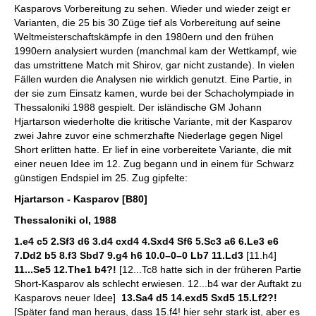
Kasparovs Vorbereitung zu sehen. Wieder und wieder zeigt er
Varianten, die 25 bis 30 Züge tief als Vorbereitung auf seine
Weltmeisterschaftskämpfe in den 1980ern und den frühen
1990ern analysiert wurden (manchmal kam der Wettkampf, wie
das umstrittene Match mit Shirov, gar nicht zustande). In vielen
Fällen wurden die Analysen nie wirklich genutzt. Eine Partie, in
der sie zum Einsatz kamen, wurde bei der Schacholympiade in
Thessaloniki 1988 gespielt. Der isländische GM Johann
Hjartarson wiederholte die kritische Variante, mit der Kasparov
zwei Jahre zuvor eine schmerzhafte Niederlage gegen Nigel
Short erlitten hatte. Er lief in eine vorbereitete Variante, die mit
einer neuen Idee im 12. Zug begann und in einem für Schwarz
günstigen Endspiel im 25. Zug gipfelte:
Hjartarson - Kasparov [B80]
Thessaloniki ol, 1988
1.e4 c5 2.Sf3 d6 3.d4 cxd4 4.Sxd4 Sf6 5.Sc3 a6 6.Le3 e6
7.Dd2 b5 8.f3 Sbd7 9.g4 h6 10.0–0–0 Lb7 11.Ld3
[11.h4]
11...Se5 12.The1 b4?!
[12...Tc8 hatte sich in der früheren Partie
Short-Kasparov als schlecht erwiesen. 12...b4 war der Auftakt zu
Kasparovs neuer Idee]
13.Sa4 d5 14.exd5 Sxd5 15.Lf2?!
[Später fand man heraus, dass 15.f4! hier sehr stark ist, aber es