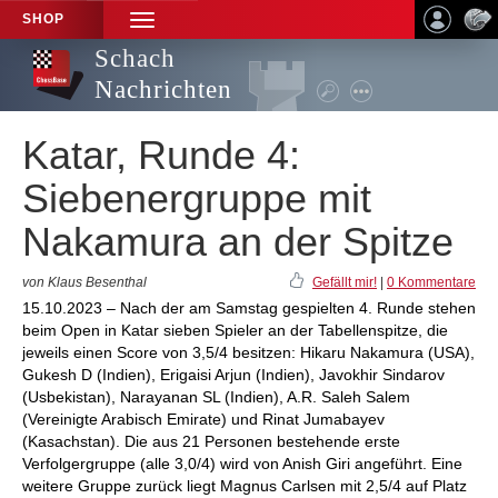
SHOP
TOGGLE
NAVIGATION
Schach
Nachrichten
Katar, Runde 4:
Siebenergruppe mit
Nakamura an der Spitze
von Klaus Besenthal
Gefällt mir!
|
0 Kommentare
15.10.2023 – Nach der am Samstag gespielten 4. Runde stehen
beim Open in Katar sieben Spieler an der Tabellenspitze, die
jeweils einen Score von 3,5/4 besitzen: Hikaru Nakamura (USA),
Gukesh D (Indien), Erigaisi Arjun (Indien), Javokhir Sindarov
(Usbekistan), Narayanan SL (Indien), A.R. Saleh Salem
(Vereinigte Arabisch Emirate) und Rinat Jumabayev
(Kasachstan). Die aus 21 Personen bestehende erste
Verfolgergruppe (alle 3,0/4) wird von Anish Giri angeführt. Eine
weitere Gruppe zurück liegt Magnus Carlsen mit 2,5/4 auf Platz