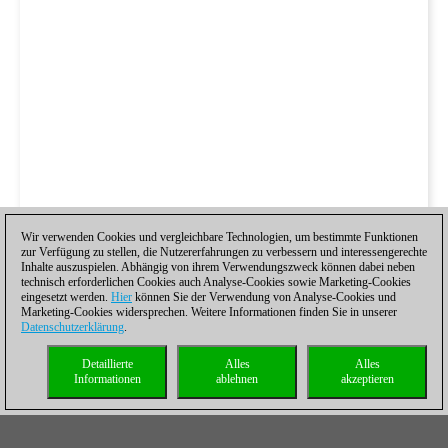
Wir verwenden Cookies und vergleichbare Technologien, um bestimmte Funktionen
zur Verfügung zu stellen, die Nutzererfahrungen zu verbessern und interessengerechte
Inhalte auszuspielen. Abhängig von ihrem Verwendungszweck können dabei neben
technisch erforderlichen Cookies auch Analyse-Cookies sowie Marketing-Cookies
eingesetzt werden.
Hier
können Sie der Verwendung von Analyse-Cookies und
Marketing-Cookies widersprechen. Weitere Informationen finden Sie in unserer
Datenschutzerklärung
.
Schwer unter Druck ist weiterhin Magnus Carlsen, der gegen
Detaillierte
Alles
Alles
Informationen
ablehnen
akzeptieren
den 17-jährigen Inder Pranesh über ein Remis nicht hinauskam
und mit seinen 2,5/4 nicht nur fünf Punkte in der Live-Eloliste
verloren hat, sondern auch den sicherlich angestrebten
Turniergewinn aus den Augen zu verlieren droht.