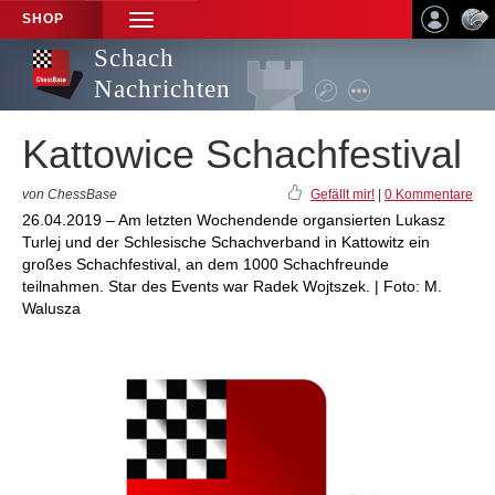
SHOP
TOGGLE
NAVIGATION
Schach
Nachrichten
Kattowice Schachfestival
von ChessBase
Gefällt mir!
|
0 Kommentare
26.04.2019 – Am letzten Wochendende organsierten Lukasz
Turlej und der Schlesische Schachverband in Kattowitz ein
großes Schachfestival, an dem 1000 Schachfreunde
teilnahmen. Star des Events war Radek Wojtszek. | Foto: M.
Walusza