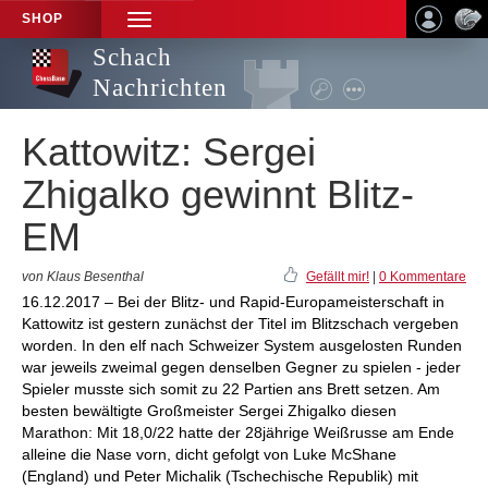
SHOP
TOGGLE
NAVIGATION
Schach
Nachrichten
Kattowitz: Sergei
Zhigalko gewinnt Blitz-
EM
von Klaus Besenthal
Gefällt mir!
|
0 Kommentare
16.12.2017 – Bei der Blitz- und Rapid-Europameisterschaft in
Kattowitz ist gestern zunächst der Titel im Blitzschach vergeben
worden. In den elf nach Schweizer System ausgelosten Runden
war jeweils zweimal gegen denselben Gegner zu spielen - jeder
Spieler musste sich somit zu 22 Partien ans Brett setzen. Am
besten bewältigte Großmeister Sergei Zhigalko diesen
Marathon: Mit 18,0/22 hatte der 28jährige Weißrusse am Ende
alleine die Nase vorn, dicht gefolgt von Luke McShane
(England) und Peter Michalik (Tschechische Republik) mit