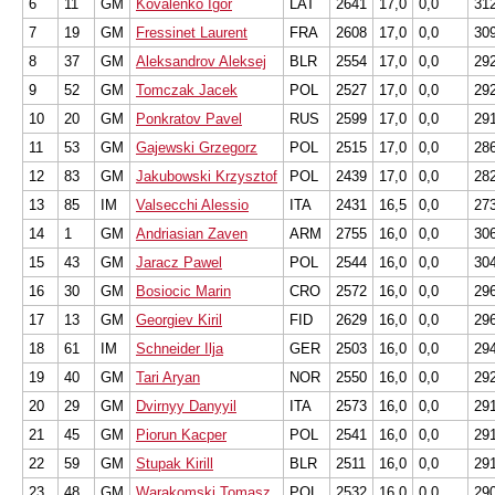
6
11
GM
Kovalenko Igor
LAT
2641
17,0
0,0
31
7
19
GM
Fressinet Laurent
FRA
2608
17,0
0,0
30
8
37
GM
Aleksandrov Aleksej
BLR
2554
17,0
0,0
29
9
52
GM
Tomczak Jacek
POL
2527
17,0
0,0
29
10
20
GM
Ponkratov Pavel
RUS
2599
17,0
0,0
29
11
53
GM
Gajewski Grzegorz
POL
2515
17,0
0,0
28
12
83
GM
Jakubowski Krzysztof
POL
2439
17,0
0,0
28
13
85
IM
Valsecchi Alessio
ITA
2431
16,5
0,0
27
14
1
GM
Andriasian Zaven
ARM
2755
16,0
0,0
30
15
43
GM
Jaracz Pawel
POL
2544
16,0
0,0
30
16
30
GM
Bosiocic Marin
CRO
2572
16,0
0,0
29
17
13
GM
Georgiev Kiril
FID
2629
16,0
0,0
29
18
61
IM
Schneider Ilja
GER
2503
16,0
0,0
29
19
40
GM
Tari Aryan
NOR
2550
16,0
0,0
29
20
29
GM
Dvirnyy Danyyil
ITA
2573
16,0
0,0
29
21
45
GM
Piorun Kacper
POL
2541
16,0
0,0
29
22
59
GM
Stupak Kirill
BLR
2511
16,0
0,0
29
23
48
GM
Warakomski Tomasz
POL
2532
16,0
0,0
29