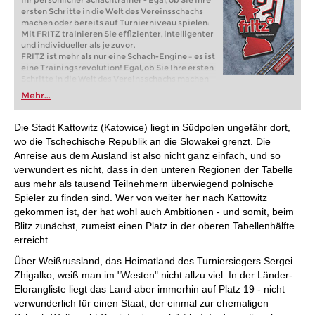
Ihr persönlicher Schachtrainer - Egal, ob Sie Ihre
ersten Schritte in die Welt des Vereinsschachs
machen oder bereits auf Turnierniveau spielen:
Mit FRITZ trainieren Sie effizienter, intelligenter
und individueller als je zuvor.
FRITZ ist mehr als nur eine Schach-Engine – es ist
eine Trainingsrevolution! Egal, ob Sie Ihre ersten
Schritte in die Welt des Vereinsschachs machen
oder bereits auf Turnierniveau spielen: Mit
Mehr...
FRITZ trainieren Sie effizienter, intelligenter und
individueller als je zuvor.
Die Stadt Kattowitz (Katowice) liegt in Südpolen ungefähr dort,
wo die Tschechische Republik an die Slowakei grenzt. Die
Anreise aus dem Ausland ist also nicht ganz einfach, und so
verwundert es nicht, dass in den unteren Regionen der Tabelle
aus mehr als tausend Teilnehmern überwiegend polnische
Spieler zu finden sind. Wer von weiter her nach Kattowitz
gekommen ist, der hat wohl auch Ambitionen - und somit, beim
Blitz zunächst, zumeist einen Platz in der oberen Tabellenhälfte
erreicht.
Über Weißrussland, das Heimatland des Turniersiegers Sergei
Zhigalko, weiß man im "Westen" nicht allzu viel. In der Länder-
Elorangliste liegt das Land aber immerhin auf Platz 19 - nicht
verwunderlich für einen Staat, der einmal zur ehemaligen