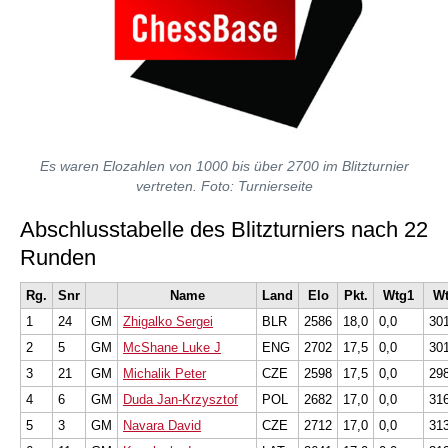
Es waren Elozahlen von 1000 bis über 2700 im Blitzturnier
vertreten. Foto: Turnierseite
Abschlusstabelle des Blitzturniers nach 22
Runden
Rg.
Snr
Name
Land
Elo
Pkt.
Wtg1
W
1
24
GM
Zhigalko Sergei
BLR
2586
18,0
0,0
30
2
5
GM
McShane Luke J
ENG
2702
17,5
0,0
30
3
21
GM
Michalik Peter
CZE
2598
17,5
0,0
29
4
6
GM
Duda Jan-Krzysztof
POL
2682
17,0
0,0
31
5
3
GM
Navara David
CZE
2712
17,0
0,0
31