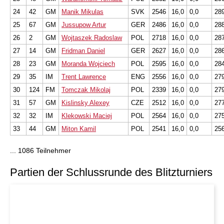
24
42
GM
Manik Mikulas
SVK
2546
16,0
0,0
28
25
67
GM
Jussupow Artur
GER
2486
16,0
0,0
28
26
2
GM
Wojtaszek Radoslaw
POL
2718
16,0
0,0
28
27
14
GM
Fridman Daniel
GER
2627
16,0
0,0
28
28
23
GM
Moranda Wojciech
POL
2595
16,0
0,0
28
29
35
IM
Trent Lawrence
ENG
2556
16,0
0,0
27
30
124
FM
Tomczak Mikolaj
POL
2339
16,0
0,0
27
31
57
GM
Kislinsky Alexey
CZE
2512
16,0
0,0
27
32
32
IM
Klekowski Maciej
POL
2564
16,0
0,0
27
33
44
GM
Miton Kamil
POL
2541
16,0
0,0
25
... 1086 Teilnehmer
Partien der Schlussrunde des Blitzturniers