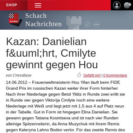
SHOP
TOGGLE
NAVIGATION
Schach
Nachrichten
Kazan: Danielian
f&uuml;hrt, Cmilyte
gewinnt gegen Hou
von ChessBase
Gefällt mir!
|
0 Kommentare
14.06.2012 – Frauenweltmeisterin Hou Yifan läuft beim FIDE
Grand Prix im russischen Kazan weiter ihrer Form hinterher.
Nach ihrer Niederlage gegen Betül Yildiz in Runde zwei erlitt sie
in Runde vier gegen Viktorija Cmilyte noch eine weitere
Niederlage mit Weiß und liegt jetzt mit 1,5 aus 4 auf Platz neun
in der Tabelle. Gut in Form ist hingegen Elina Danielian. Sie
gewann gegen Tatiana Kosintseva und ist nach vier Runden
alleinige Spitzenreiterin, da Anna Muzychuk mit ihrem Remis
gegen Kateryna Lahno Boden verlor. Für das zweite Remis des