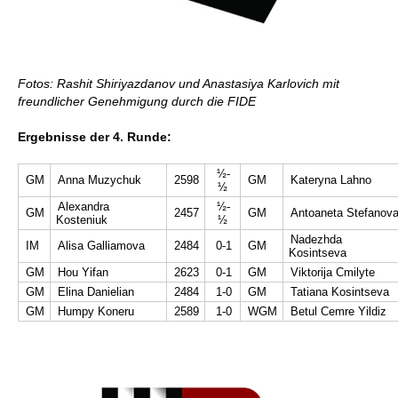
Fotos: Rashit Shiriyazdanov und Anastasiya Karlovich mit
freundlicher Genehmigung durch die FIDE
Ergebnisse der 4. Runde:
½-
GM
Anna Muzychuk
2598
GM
Kateryna Lahno
½
Alexandra
½-
GM
2457
GM
Antoaneta Stefanov
Kosteniuk
½
Nadezhda
IM
Alisa Galliamova
2484
0-1
GM
Kosintseva
GM
Hou Yifan
2623
0-1
GM
Viktorija Cmilyte
GM
Elina Danielian
2484
1-0
GM
Tatiana Kosintseva
GM
Humpy Koneru
2589
1-0
WGM
Betul Cemre Yildiz